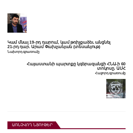
Կամ մնալ 19-րդ դարում, կամ թռիչքաձեւ անցնել
21-րդ դար. Արամ Փախչանյան (տեսանյութ)
Նախորդ գրառումը
Հայաստանի պարտքը կգերազանցի ՀՆԱ-ի 60
տոկոսը. ԱՄՀ
Հաջորդ գրառումը
ԱՌՆՉՎՈՂ ՆՅՈՒԹԵՐ