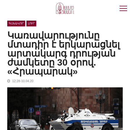
Skip
Skip
to
to
navigation
content
ԳԼԽԱՎՈՐ
ԼՈՒՐ
Կառավարությունը
մտադիր է երկարացնել
արտակարգ դրության
ժամկետը 30 օրով.
«Հրապարակ»
12:28-10.04.20