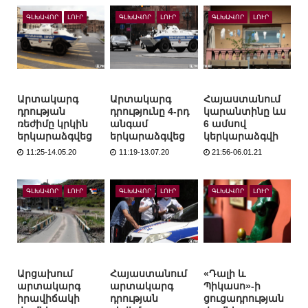
ԳԼԽԱՎՈՐ
ԼՈՒՐ
ԳԼԽԱՎՈՐ
ԼՈՒՐ
ԳԼԽԱՎՈՐ
ԼՈՒՐ
Արտակարգ
Արտակարգ
Հայաստանում
դրության
դրությունը 4-րդ
կարանտինը ևս
ռեժիմը կրկին
անգամ
6 ամսով
երկարաձգվեց
երկարաձգվեց
կերկարաձգվի
11:25-14.05.20
11:19-13.07.20
21:56-06.01.21
ԳԼԽԱՎՈՐ
ԼՈՒՐ
ԳԼԽԱՎՈՐ
ԼՈՒՐ
ԳԼԽԱՎՈՐ
ԼՈՒՐ
Արցախում
Հայաստանում
«Դալի և
արտակարգ
արտակարգ
Պիկասո»-ի
իրավիճակի
դրության
ցուցադրության