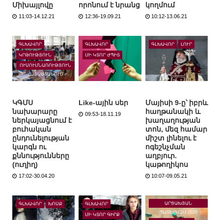
Միխայլովը
որոնում է նրանց
կողմում
11:03-14.12.21
12:36-19.09.21
10:12-13.06.21
ԳԼԽԱՎՈՐ
ԳԼԽԱՎՈՐ
ԳԼԽԱՎՈՐ
ԼՈՒՐ
ԿՐԹՈՒԹՅՈՒՆ
ՄԻ ԿՏՈՐ ԺՊԻՏ
ՈՒՍՈՒՄՆԱՌՈՒԹՅՈՒՆ
ՀԱՅԱՍՏԱՆՈՒՄ
ԿԳՄՍ
Like-ային սեր
Մայիսի 9-ը՝ իբրև
նախարարը
հաղթանակի և
09:53-18.11.19
ներկայացնում է
խաղաղության
բուհական
տոն, մեզ համար
ընդունելության
միշտ լինելու է
կարգն ու
ոգեշնչման
քննությունները
աղբյուր.
(ուղիղ)
կաթողիկոս
17:02-30.04.20
10:07-09.05.21
ԱՐՑԱԽՅԱՆ
ԳԼԽԱՎՈՐ
ԽՈՍՔ
ԳԼԽԱՎՈՐ
ՊԱՏԵՐԱԶՄ-2020
ՄԻ ԿՏՈՐ ԳԻՐՔ