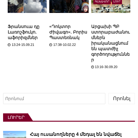
ԳԼԽԱՎՈՐ
ԼՈՒՐ
Ֆրանսուա դը
«Դոկտոր
Արցախի ՊԲ
Լառոշֆուկո.
Ժիվագո». Բորիս
ստորաբաժանու
աֆորիզմներ
Պաստեռնակ
մներն
իրականացնում
13:24-15.09.21
17:38-10.02.22
են պատժիչ
գործողություննե
ր
13:16-30.09.20
Որոնել
Որոնել
ԼՈՒՐԵՐ
Հայ ուսանողները 4 մեդալ են նվաճել