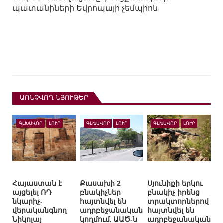
պատանիների Եվրոպայի չեմպիոն
ԱՌՆՉՎՈՂ ՆՅՈՒԹԵՐ
ԳԼԽԱՎՈՐ
ԼՈՒՐ
ԳԼԽԱՎՈՐ
ԼՈՒՐ
ԳԼԽԱՎՈՐ
ԼՈՒՐ
Հայաստան է
Քասախի 2
Սյունիքի երկու
այցելել ՌԴ
բնակիչներ
բնակիչ իրենց
նկարիչ-
հայտնվել են
տրակտորներով
վերականգնող
ադրբեջանական
հայտնվել են
Նիկոլայ
կողմում. ԱԱԾ-ն
ադրբեջանական