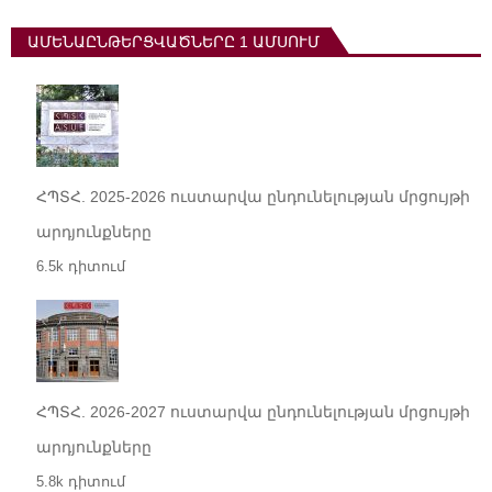
ԱՄԵՆԱԸՆԹԵՐՑՎԱԾՆԵՐԸ 1 ԱՄՍՈՒՄ
ՀՊՏՀ. 2025-2026 ուստարվա ընդունելության մրցույթի
արդյունքները
6.5k դիտում
ՀՊՏՀ. 2026-2027 ուստարվա ընդունելության մրցույթի
արդյունքները
5.8k դիտում