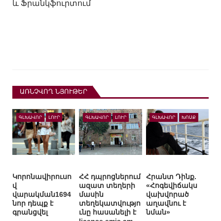
և Ֆրանկֆուրտում
ԱՌՆՉՎՈՂ ՆՅՈՒԹԵՐ
ԳԼԽԱՎՈՐ
ԼՈՒՐ
ԳԼԽԱՎՈՐ
ԼՈՒՐ
ԳԼԽԱՎՈՐ
ԽՈՍՔ
Կորոնավիրուսո
ՀՀ դպրոցներում
Հրանտ Դինք.
վ
ազատ տեղերի
«Հոգեվիճակս
վարակման1694
մասին
վախվորած
նոր դեպք է
տեղեկատվությո
աղավնու է
գրանցվել
ւնը հասանելի է
նման»