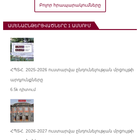
Բոլոր հրապարակումները
ԱՄԵՆԱԸՆԹԵՐՑՎԱԾՆԵՐԸ 1 ԱՄՍՈՒՄ
ՀՊՏՀ. 2025-2026 ուստարվա ընդունելության մրցույթի
արդյունքները
6.5k դիտում
ՀՊՏՀ. 2026-2027 ուստարվա ընդունելության մրցույթի