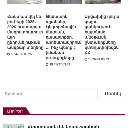
Հաստատվել են
Թեմատիկ
Արցախից դուրս
բուհերի 2025-
պլաններ,
գալու
2026 ուստարվա
էլեկտրոնային
ցանկություն
մագիստրատուր
մատյան,
հայտնած
այի
դասագրքեր,
անօթևան
ընդունելության
ատեստավորում
ընտանիքները
անվճար տեղերը
… Ինչ պետք է
կտեղափոխվեն
իմանան
ՀՀ
16:47-08.05.25
ուսուցիչները
13:26-24.09.23
18:43-27.09.24
Որոնել
Որոնել
ԼՈՒՐԵՐ
Հաստատվել են երաժշտական,