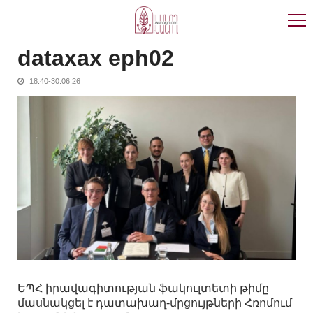
Skip
Skip
to
to
navigation
content
dataxax eph02
18:40-30.06.26
ԵՊՀ իրավագիտության ֆակուլտետի թիմը
մասնակցել է դատախաղ-մրցույթների Հռոմում