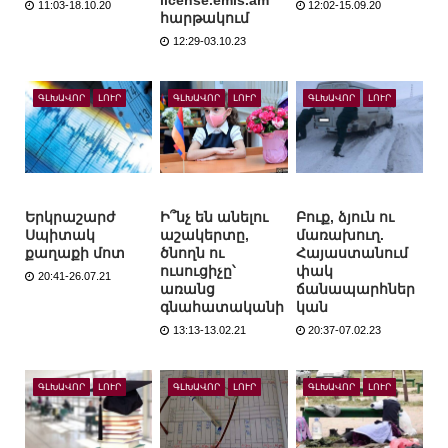
license.emis.am
11:03-18.10.20
12:02-15.09.20
հարթակում
12:29-03.10.23
ԳԼԽԱՎՈՐ
ԼՈՒՐ
ԳԼԽԱՎՈՐ
ԼՈՒՐ
ԳԼԽԱՎՈՐ
ԼՈՒՐ
Երկրաշարժ
Ի՞նչ են անելու
Բուք, ձյուն ու
Սպիտակ
աշակերտը,
մառախուղ.
քաղաքի մոտ
ծնողն ու
Հայաստանում
ուսուցիչը՝
փակ
20:41-26.07.21
առանց
ճանապարհներ
գնահատականի
կան
13:13-13.02.21
20:37-07.02.23
ԳԼԽԱՎՈՐ
ԼՈՒՐ
ԳԼԽԱՎՈՐ
ԼՈՒՐ
ԳԼԽԱՎՈՐ
ԼՈՒՐ