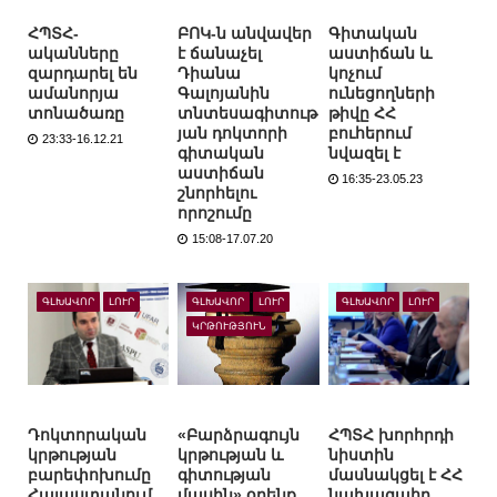
ՀՊՏՀ-
ԲՈԿ-ն անվավեր
Գիտական
ականները
է ճանաչել
աստիճան և
զարդարել են
Դիանա
կոչում
ամանորյա
Գալոյանին
ունեցողների
տոնածառը
տնտեսագիտութ
թիվը ՀՀ
յան դոկտորի
բուհերում
23:33-16.12.21
գիտական
նվազել է
աստիճան
16:35-23.05.23
շնորհելու
որոշումը
15:08-17.07.20
ԳԼԽԱՎՈՐ
ԼՈՒՐ
ԳԼԽԱՎՈՐ
ԼՈՒՐ
ԳԼԽԱՎՈՐ
ԼՈՒՐ
ԿՐԹՈՒԹՅՈՒՆ
Դոկտորական
«Բարձրագույն
ՀՊՏՀ խորհրդի
կրթության
կրթության և
նիստին
բարեփոխումը
գիտության
մասնակցել է ՀՀ
Հայաստանում
մասին» օրենք.
նախագահը