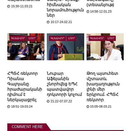
հիմնական
(տեսանյութ)
15:30-11.03.21
նորամուծություն
14:58-12.01.23
ներ
10:17-24.02.21
ԳԼԽԱՎՈՐ
ԼՈՒՐ
ԳԼԽԱՎՈՐ
ԼՈՒՐ
ԳԼԽԱՎՈՐ
ԼՈՒՐ
ՀՊՏՀ ռեկտոր
Նուբար
Թող այսուհետ
Դիանա
Աֆեյանին
մշտատև
Գալոյանը
շնորհվեց ԵՊՀ
խաղաղություն
հրաժարականի
պատվավոր
լինի մեր
դիմում է
դոկտորի կոչում
երկրում. ՀՊՏՀ
ներկայացրել
ռեկտոր
21:22-07.07.22
18:51-19.03.24
15:05-08.03.21
COMMENT HERE