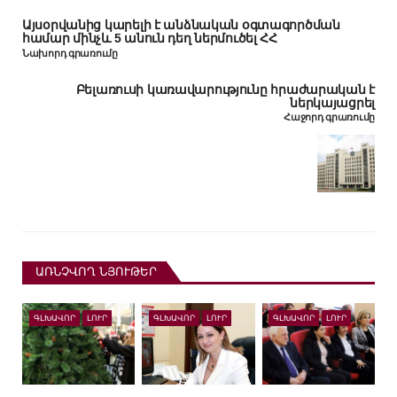
Այսօրվանից կարելի է անձնական օգտագործման
համար մինչև 5 անուն դեղ ներմուծել ՀՀ
Նախորդ գրառումը
Բելառուսի կառավարությունը հրաժարական է
ներկայացրել
Հաջորդ գրառումը
ԱՌՆՉՎՈՂ ՆՅՈՒԹԵՐ
ԳԼԽԱՎՈՐ
ԼՈՒՐ
ԳԼԽԱՎՈՐ
ԼՈՒՐ
ԳԼԽԱՎՈՐ
ԼՈՒՐ