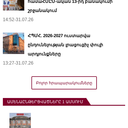
համաՀՄԸՄ-ական 13-րդ բանակումի
շրջանակում
14:52-31.07.26
ՀՊՄՀ. 2026-2027 ուստարվա
ընդունելության լրացուցիչ փուլի
արդյունքները
13:27-31.07.26
Բոլոր հրապարակումները
ԱՄԵՆԱԸՆԹԵՐՑՎԱԾՆԵՐԸ 1 ԱՄՍՈՒՄ