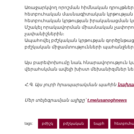
Առաջարկվող որոշման հիմնական դրույթներ
հետբուհական մասնագիտական կրթության 
հետբուհական կրթության իրականացման կա
Մշակել որակավորման միասնական չափորո
չափանիշներին։
Ապահովել բժշկական կրթության գործըն
բժշկական միջամտությունների պահանջներ
Այս բարեփոխումը նաև հնարավորություն կտ
վերահսկման ավելի խիստ մեխանիզմներ ներդ
Հ.Գ. Այս լուրի հրապարակման պահին
նախա
Մեր տելեգրամյան ալիքը՝
t.me/usanoghnews
tags:
բժիշկ
բժշկական
եպբհ
հետբուհա