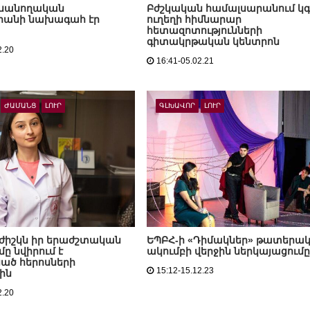
ւսանողական
Բժշկական համալսարանում կգ
րանի նախագահ էր
ուղեղի հիմնարար
հետազոտությունների
գիտակրթական կենտրոն
2.20
16:41-05.02.21
ԺԱՄԱՆՑ
ԼՈՒՐ
ԳԼԽԱՎՈՐ
ԼՈՒՐ
ժիշկն իր երաժշտական
ԵՊԲՀ-ի «Դիմակներ» թատերա
ը նվիրում է
ակումբի վերջին ներկայացումը
ած հերոսների
15:12-15.12.23
ին
2.20