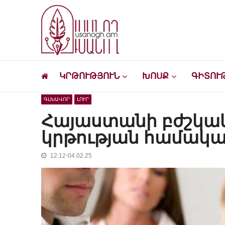
Skip
Skip
to
to
navigation
content
Ուսանող
Լրատվական-մշակութային կայք՝ ուսանող
ԿՐԹՈՒԹՅՈՒՆ
ԽՈՍՔ
ԳԻՏՈՒ
ԳԼԽԱՎՈՐ
ԼՈՒՐ
Հայաստանի բժշկա
կրթության համակ
12:12-04.02.25