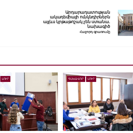
Արդարադատության
ակադեմիայի ունկնդիրներն
այլևս կրթաթոշակ չեն ստանա.
նախագիծ
Հաջորդ գրառումը
ԼՈՒՐ
ԳԼԽԱՎՈՐ
ԼՈՒՐ