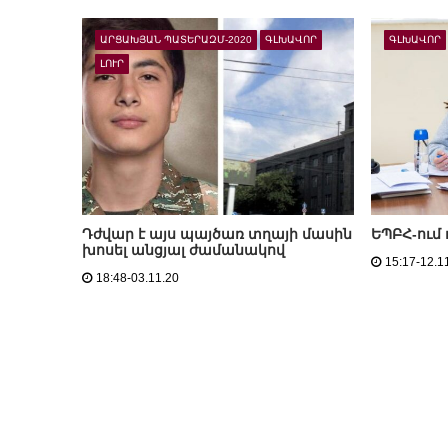
ԱՐՑԱԽՅԱՆ ՊԱՏԵՐԱԶՄ-2020
ԳԼԽԱՎՈՐ
ԳԼԽԱՎՈՐ
ԼՈՒՐ
Դժվար է այս պայծառ տղայի մասին
ԵՊԲՀ-ում
խոսել անցյալ ժամանակով
15:17-12.1
18:48-03.11.20