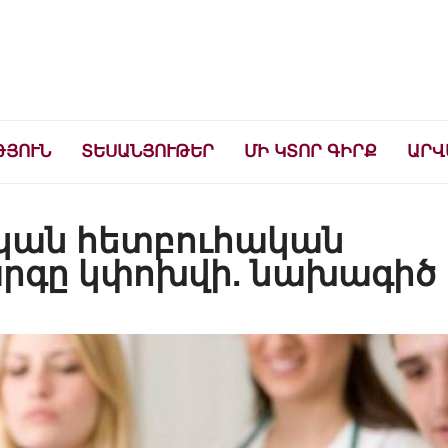
ների համար
ԹՅՈՒՆ
ՏԵՍԱՆՅՈՒԹԵՐ
ՄԻ ԿՏՈՐ ԳԻՐՔ
ԱՐՎ
կան հետբուհական
արգը կփոխվի. նախագիծ