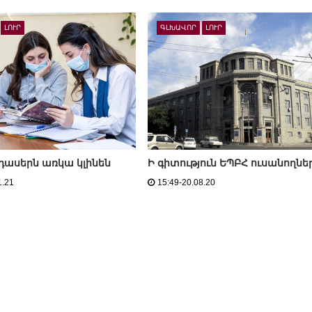
ԼՈՒՐ
ԳԼԽԱՎՈՐ
ԼՈՒՐ
 դասերն առկա կլինեն
Ի գիտություն ԵՊԲՀ ուսանողնե
1.21
15:49-20.08.20