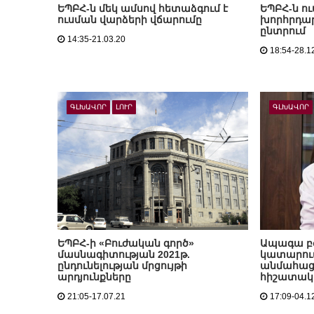
ԵՊԲՀ-ն մեկ ամսով հետաձգում է
ԵՊԲՀ-ն ո
ուսման վարձերի վճարումը
խորհրդա
ընտրում
14:35-21.03.20
18:54-28.1
ԳԼԽԱՎՈՐ
ԼՈՒՐ
ԳԼԽԱՎՈՐ
ԵՊԲՀ-ի «Բուժական գործ»
Ապագա բ
մասնագիտության 2021թ.
կատարում
ընդունելության մրցույթի
անմահաց
արդյունքները
հիշատակ
21:05-17.07.21
17:09-04.1