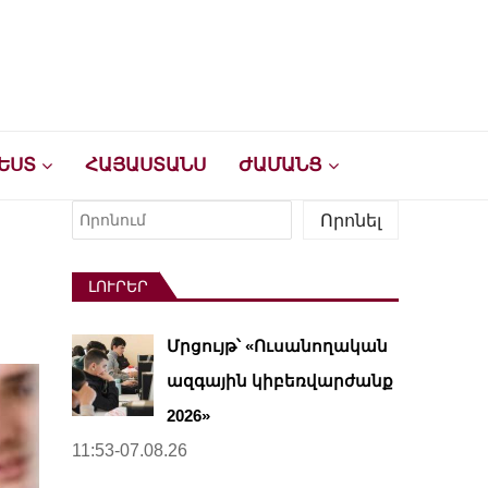
ԵՍՏ
ՀԱՅԱՍՏԱՆՍ
ԺԱՄԱՆՑ
Որոնել
Որոնել
ԼՈՒՐԵՐ
Մրցույթ՝ «Ուսանողական
ազգային կիբեռվարժանք
2026»
11:53-07.08.26