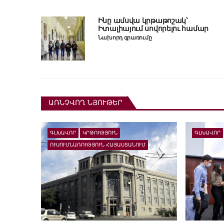
Ինը ամսվա կրթաթոշակ՝
Իտալիայում սովորելու համար
Նախորդ գրառումը
ԱՌՆՉՎՈՂ ՆՅՈՒԹԵՐ
ԳԼԽԱՎՈՐ
ԿՐԹՈՒԹՅՈՒՆ
ԳԼԽԱՎՈՐ
ՈՒՍՈՒՄՆԱՌՈՒԹՅՈՒՆ ՀԱՅԱՍՏԱՆՈՒՄ