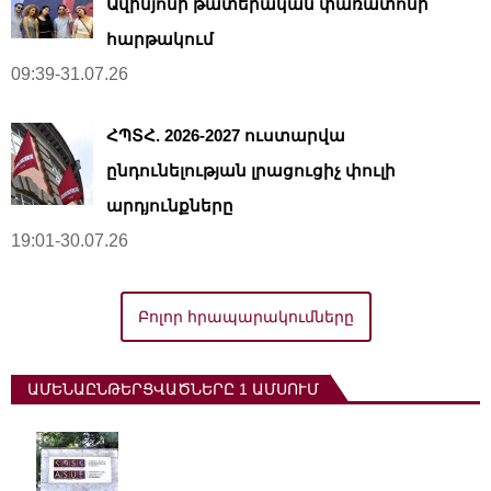
Ավինյոնի թատերական փառատոնի
հարթակում
09:39-31.07.26
ՀՊՏՀ. 2026-2027 ուստարվա
ընդունելության լրացուցիչ փուլի
արդյունքները
19:01-30.07.26
Բոլոր հրապարակումները
ԱՄԵՆԱԸՆԹԵՐՑՎԱԾՆԵՐԸ 1 ԱՄՍՈՒՄ