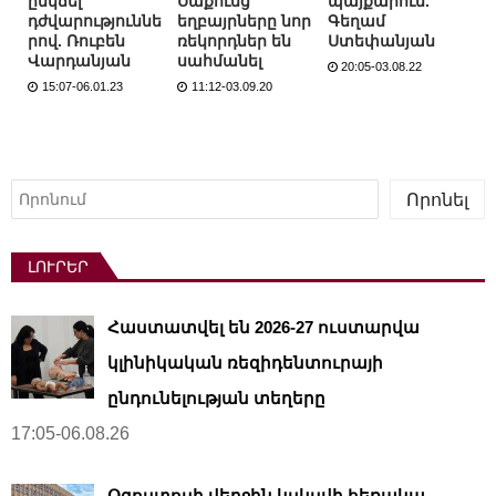
ընկճել
Սաքունց
պայքարում.
դժվարություննե
եղբայրները նոր
Գեղամ
րով. Ռուբեն
ռեկորդներ են
Ստեփանյան
Վարդանյան
սահմանել
20:05-03.08.22
15:07-06.01.23
11:12-03.09.20
Որոնել
Որոնել
ԼՈՒՐԵՐ
Հաստատվել են 2026-27 ուստարվա
կլինիկական ռեզիդենտուրայի
ընդունելության տեղերը
17:05-06.08.26
Օգոստոսի վերջին կսկսվի հեռակա