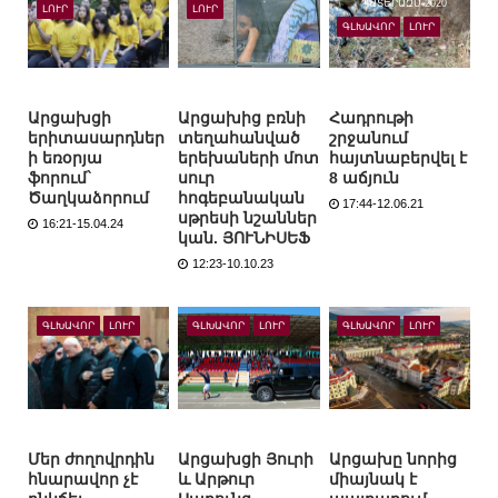
ՊԱՏԵՐԱԶՄ-2020
ԼՈՒՐ
ԼՈՒՐ
ԳԼԽԱՎՈՐ
ԼՈՒՐ
Արցախցի
Արցախից բռնի
Հադրութի
երիտասարդներ
տեղահանված
շրջանում
ի եռօրյա
երեխաների մոտ
հայտնաբերվել է
ֆորում`
սուր
8 աճյուն
Ծաղկաձորում
հոգեբանական
17:44-12.06.21
սթրեսի նշաններ
16:21-15.04.24
կան. ՅՈՒՆԻՍԵՖ
12:23-10.10.23
ԳԼԽԱՎՈՐ
ԼՈՒՐ
ԳԼԽԱՎՈՐ
ԼՈՒՐ
ԳԼԽԱՎՈՐ
ԼՈՒՐ
Մեր ժողովրդին
Արցախցի Յուրի
Արցախը նորից
հնարավոր չէ
և Արթուր
միայնակ է