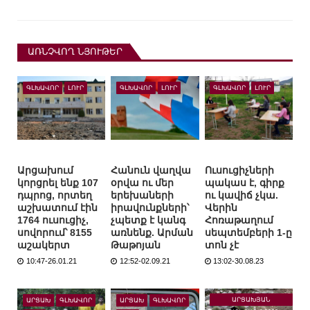
ԱՌՆՉՎՈՂ ՆՅՈՒԹԵՐ
ԳԼԽԱՎՈՐ
ԼՈՒՐ
ԳԼԽԱՎՈՐ
ԼՈՒՐ
ԳԼԽԱՎՈՐ
ԼՈՒՐ
Արցախում
Հանուն վաղվա
Ուսուցիչների
կորցրել ենք 107
օրվա ու մեր
պակաս է, գիրք
դպրոց, որտեղ
երեխաների
ու կավիճ չկա.
աշխատում էին
իրավունքների՝
Վերին
1764 ուսուցիչ,
չպետք է կանգ
Հոռաթաղում
սովորում՝ 8155
առնենք. Արման
սեպտեմբերի 1-ը
աշակերտ
Թաթոյան
տոն չէ
10:47-26.01.21
12:52-02.09.21
13:02-30.08.23
ԱՐՑԱԽՅԱՆ
ԱՐՑԱԽ
ԳԼԽԱՎՈՐ
ԱՐՑԱԽ
ԳԼԽԱՎՈՐ