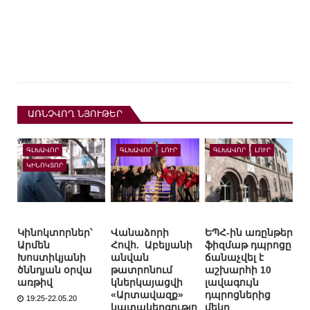
ԱՌՆՉՎՈՂ ՆՅՈՒԹԵՐ
ԳԼԽԱՎՈՐ
ԳԼԽԱՎՈՐ
ԼՈՒՐ
ԳԼԽԱՎՈՐ
ԼՈՒՐ
ԿԻՆՈԿՏՈՐ
Կինոկտորներ՝
Վանաձորի
ԵՊՀ-ին առընթեր
Արմեն
Հովհ. Աբելյանի
ֆիզմաթ դպրոցը
Խոստիկյանի
անվան
ճանաչվել է
ծննդյան օրվա
թատրոնում
աշխարհի 10
առթիվ
կներկայացվի
լավագույն
«Արտավազք»
դպրոցներից
19:25-22.05.20
կատակերգությո
մեկը