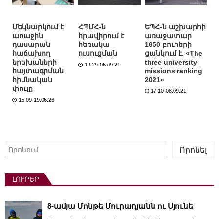
Մեկնարկում է
ՀՊՄՀ-ն
ԵՊՀ-ն աշխարհի
առաջին
հրավիրում է
առաջատար
դասարան
հեռակա
1650 բուհերի
հաճախող
ուսուցման
ցանկում է. «The
երեխաների
three university
19:29-06.09.21
հայտագրման
missions ranking
հիմնական
2021»
փուլը
17:10-08.09.21
15:09-19.06.26
Որոնել
Որոնել
ԼՈՒՐԵՐ
8-ամյա Մոնթե Մուրադյանն ու Սյունե