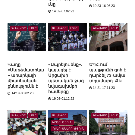
ւնը
19:23-16.06.23
14:32-07.02.22
ԳԼԽԱՎՈՐ
ԼՈՒՐ
ԳԼԽԱՎՈՐ
ԼՈՒՐ
ԳԼԽԱՎՈՐ
ԼՈՒՐ
Վաղը
«Ապրելու ենք».
ԵՊՀ-ում
«Մաթեմատիկա
կայացել է
պայթյունի զոհ է
» առարկայի
Արցախի
դարձել 73-ամյա
միասնական
պետական ջազ
տղամարդ. ՔԿ
քննությունն է
նվագախմբի
14:21-17.11.23
համերգը
14:19-03.02.23
19:03-01.12.22
ԳԼԽԱՎՈՐ
ԼՈՒՐ
ԳԼԽԱՎՈՐ
ԳԼԽԱՎՈՐ
ԼՈՒՐ
ԿՐԹՈՒԹՅՈՒՆ
ՈՒՍՈՒՄՆԱՌՈՒԹՅՈՒՆ
ՀԱՅԱՍՏԱՆՈՒՄ