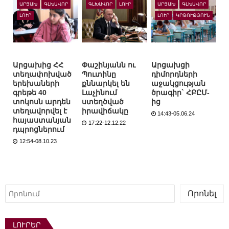
ԱՐՑԱԽ
ԳԼԽԱՎՈՐ
ԳԼԽԱՎՈՐ
ԼՈՒՐ
ԱՐՑԱԽ
ԳԼԽԱՎՈՐ
ԼՈՒՐ
ԼՈՒՐ
ԿՐԹՈՒԹՅՈՒՆ
Արցախից ՀՀ
Փաշինյանն ու
Արցախցի
տեղափոխված
Պուտինը
դիմորդների
երեխաների
քննարկել են
աջակցության
գրեթե 40
Լաչինում
ծրագիր` ՀԲԸՄ-
տոկոսն արդեն
ստեղծված
ից
տեղավորվել է
իրավիճակը
14:43-05.06.24
հայաստանյան
17:22-12.12.22
դպրոցներում
12:54-08.10.23
Որոնել
Որոնել
ԼՈՒՐԵՐ