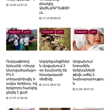
բնակիչ.
13:20-14.07.21
ՁԱՅՆԱԳՐՈւԹՅՈ
ւՆ
17:13-20.09.23
ԳԼԽԱՎՈՐ
ԼՈՒՐ
ԳԼԽԱՎՈՐ
ԼՈՒՐ
ԳԼԽԱՎՈՐ
ԼՈՒՐ
Ուղղաթիռով
Ադրբեջանցիներ
Արցախում
Երևանի «Սուրբ
ն Արցախում 2
նորածին
Աստվածամայր»
օր խախտել են
երեխաների
ԲԿ է
հրադադարի
թիվն աճել է.
տեղափոխվել 5-
ռեժիմը
նախարարությու
ամյա երեխա, ով
ն
14:11-28.07.22
երկրորդ հարկից
11:56-18.07.22
ընկել է ցած
17:47-17.06.20