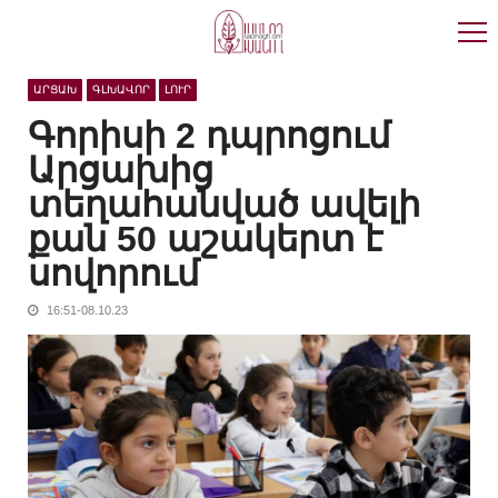
Skip
Skip
to
to
navigation
content
ԱՐՑԱԽ
ԳԼԽԱՎՈՐ
ԼՈՒՐ
Գորիսի 2 դպրոցում
Արցախից
տեղահանված ավելի
քան 50 աշակերտ է
սովորում
16:51-08.10.23