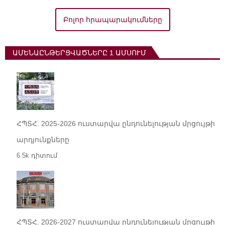
Բոլոր հրապարակումները
ԱՄԵՆԱԸՆԹԵՐՑՎԱԾՆԵՐԸ 1 ԱՄՍՈՒՄ
ՀՊՏՀ. 2025-2026 ուստարվա ընդունելության մրցույթի
արդյունքները
6.5k դիտում
ՀՊՏՀ. 2026-2027 ուստարվա ընդունելության մրցույթի