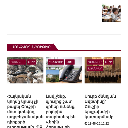
ԱՌՆՉՎՈՂ ՆՅՈՒԹԵՐ
ԳԼԽԱՎՈՐ
ԼՈՒՐ
ԳԼԽԱՎՈՐ
ԼՈՒՐ
ԳԼԽԱՎՈՐ
ԼՈՒՐ
ԽՃԱՆԿԱՐ
Հայկական
Լավ չենք,
Սուրբ ծննդյան
կողմը կրակ չի
գյուղից շատ
Ավետիսը՝
բացել Շուշիի
զոհեր ունենք,
Շուշիի
մոտ գտնվող
բոլորիս
երգչախմբի
ադրբեջանական
տարհանել են.
կատարմամբ
դիրքերի
Վերին
19:48-25.12.22
ուղղությամբ. ՊԲ
Հոռաթաղի