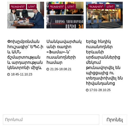
ԳԼԽԱՎՈՐ
ԼՈՒՐ
ԳԼԽԱՎՈՐ
ԼՈՒՐ
ԳԼԽԱՎՈՐ
ԼՈՒՐ
Փոխըմբռնման
Մանկավարժակ
Երեք հնդիկ
հուշագիր՝ ԵՊՀ-ի
անի ռադիո
ուսանողներ
և ԱՄՆ
«Ֆամա»-ն՝
Երևանի
ճշմարտության
ուսանողների
սրճարաններից
և արդարության
համար
մեկում
կենտրոնի միջև
թունավորվել են
21:26-18.08.21
պիցցայից ու
18:45-11.10.23
տեղափոխվել են
հիվանդանոց
17:01-28.10.25
Որոնել
Որոնել