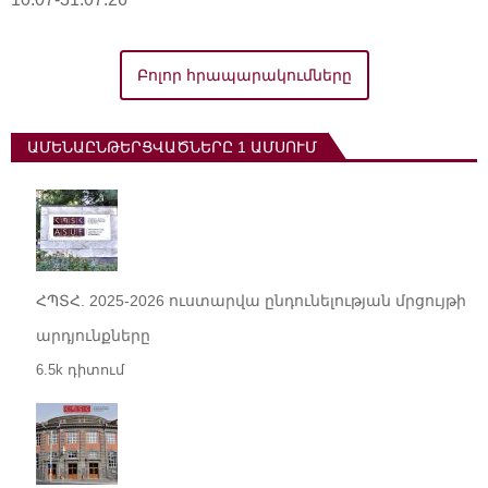
Բոլոր հրապարակումները
ԱՄԵՆԱԸՆԹԵՐՑՎԱԾՆԵՐԸ 1 ԱՄՍՈՒՄ
ՀՊՏՀ. 2025-2026 ուստարվա ընդունելության մրցույթի
արդյունքները
6.5k դիտում