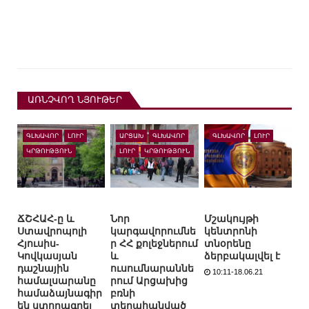
ԱՌՆՉՎՈՂ ՆՅՈՒԹԵՐ
ԳԼԽԱՎՈՐ
ԼՈՒՐ
ԱՐՑԱԽ
ԳԼԽԱՎՈՐ
ԳԼԽԱՎՈՐ
ԼՈՒՐ
ԿՐԹՈՒԹՅՈՒՆ
ԼՈՒՐ
ԿՐԹՈՒԹՅՈՒՆ
ՃՇՀԱՀ-ը և
Նոր
Մշակույթի
Ստավրոպոլի
կարգավորումնե
կենտրոնի
Հյուսիս-
ր ՀՀ քոլեջներում
տնօրենը
Կովկասյան
և
ձերբակալվել է
դաշնային
ուսումնարաննե
10:11-18.06.21
համալսարանը
րում Արցախից
համաձայնագիր
բռնի
են ստորագրել
տեղահանված