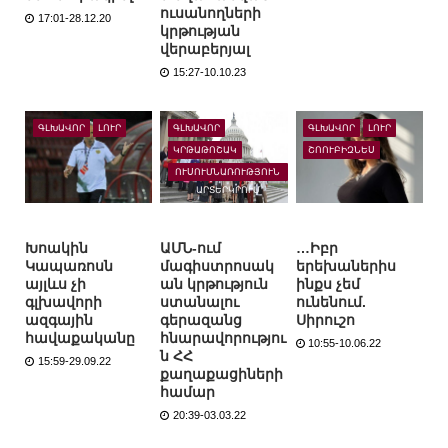
ուսանողների
17:01-28.12.20
կրթության
վերաբերյալ
15:27-10.10.23
ԳԼԽԱՎՈՐ
ԼՈՒՐ
ԳԼԽԱՎՈՐ
ԳԼԽԱՎՈՐ
ԼՈՒՐ
ԿՐԹԱԹՈՇԱԿ
ՇՈՈՒԲԻԶՆԵՍ
ՈՒՍՈՒՄՆԱՌՈՒԹՅՈՒՆ
ԱՐՏԵՐԿՐՈՒՄ
Խոակին
ԱՄՆ-ում
…Իբր
Կապառոսն
մագիստրոսակ
երեխաներիս
այլևս չի
ան կրթություն
ինքս չեմ
գլխավորի
ստանալու
ունենում.
ազգային
գերազանց
Սիրուշո
հավաքականը
հնարավորությու
10:55-10.06.22
ն ՀՀ
15:59-29.09.22
քաղաքացիների
համար
20:39-03.03.22