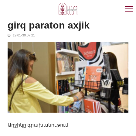
Skip
Skip
to
to
navigation
content
girq paraton axjik
19:01-30.07.21
Աղջիկը գրախանութում