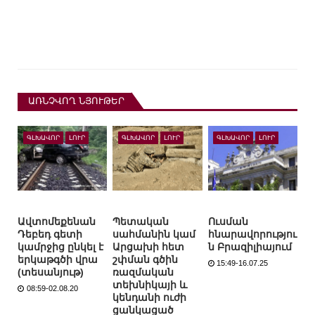
ԱՌՆՉՎՈՂ ՆՅՈՒԹԵՐ
ԳԼԽԱՎՈՐ
ԼՈՒՐ
ԳԼԽԱՎՈՐ
ԼՈՒՐ
ԳԼԽԱՎՈՐ
ԼՈՒՐ
Ավտոմեքենան
Պետական
Ուսման
Դեբեդ գետի
սահմանին կամ
հնարավորությու
կամրջից ընկել է
Արցախի հետ
ն Բրազիլիայում
երկաթգծի վրա
շփման գծին
15:49-16.07.25
(տեսանյութ)
ռազմական
տեխնիկայի և
08:59-02.08.20
կենդանի ուժի
ցանկացած