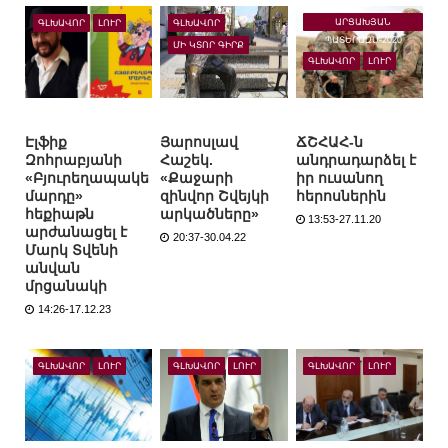
ԱՐՑԱԽՅԱՆ
ԳԼԽԱՎՈՐ
ԼՈՒՐ
ԳԼԽԱՎՈՐ
ՊԱՏԵՐԱԶՄ-2020
ՄԻ ԿՏՈՐ ԳԻՐՔ
ԳԼԽԱՎՈՐ
ԼՈՒՐ
Էլֆիք
Յարոսլավ
ՃՇՀԱՀ-ն
Զոհրաբյանի
Հաշեկ.
անդրադարձել է
«Բյուրեղապակե
«Քաջարի
իր ուսանող
մարդը»
զինվոր Շվեյկի
հերոսներին
հեքիաթն
արկածները»
13:53-27.11.20
արժանացել է
20:37-30.04.22
Մարկ Տվենի
անվան
մրցանակի
14:26-17.12.23
ԳԼԽԱՎՈՐ
ԼՈՒՐ
ԳԼԽԱՎՈՐ
ԼՈՒՐ
ԳԼԽԱՎՈՐ
ԼՈՒՐ