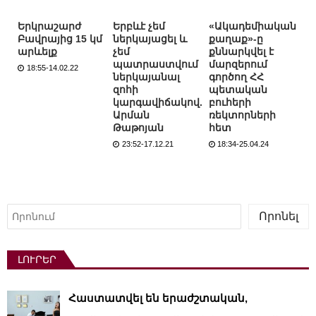
Երկրաշարժ
Երբևէ չեմ
«Ակադեմիական
Բավրայից 15 կմ
ներկայացել և
քաղաք»-ը
արևելք
չեմ
քննարկվել է
պատրաստվում
մարզերում
18:55-14.02.22
ներկայանալ
գործող ՀՀ
զոհի
պետական
կարգավիճակով.
բուհերի
Արման
ռեկտորների
Թաթոյան
հետ
23:52-17.12.21
18:34-25.04.24
Որոնել
Որոնել
ԼՈՒՐԵՐ
Հաստատվել են երաժշտական,