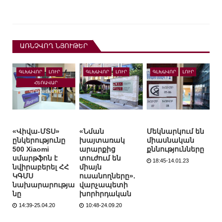
ԱՌՆՉՎՈՂ ՆՅՈՒԹԵՐ
ԳԼԽԱՎՈՐ
ԼՈՒՐ
ԳԼԽԱՎՈՐ
ԼՈՒՐ
ԳԼԽԱՎՈՐ
ԼՈՒՐ
ՀԵՌԱՎԱՐ
ԿՐԹՈՒԹՅՈՒՆ
«Վիվա-ՄՏՍ»
«Նման
Մեկնարկում են
ընկերությունը
խայտառակ
միասնական
500 Xiaomi
արարքից
քննությունները
սմարթֆոն է
տուժում են
18:45-14.01.23
նվիրաբերել ՀՀ
միայն
ԿԳՄՍ
ուսանողները».
նախարարությա
վարչապետի
նը
խորհրդական
14:39-25.04.20
10:48-24.09.20