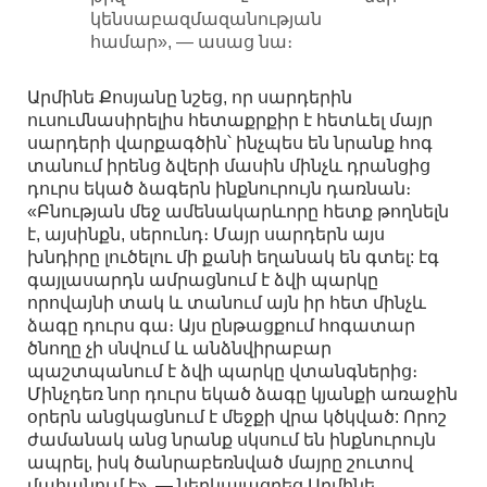
կենսաբազմազանության
համար», — ասաց նա։
Արմինե Քոսյանը նշեց, որ սարդերին
ուսումնասիրելիս հետաքրքիր է հետևել մայր
սարդերի վարքագծին՝ ինչպես են նրանք հոգ
տանում իրենց ձվերի մասին մինչև դրանցից
դուրս եկած ձագերն ինքնուրույն դառնան։
«Բնության մեջ ամենակարևորը հետք թողնելն
է, այսինքն, սերունդ։ Մայր սարդերն այս
խնդիրը լուծելու մի քանի եղանակ են գտել: էգ
գայլասարդն ամրացնում է ձվի պարկը
որովայնի տակ և տանում այն իր հետ մինչև
ձագը դուրս գա։ Այս ընթացքում հոգատար
ծնողը չի սնվում և անձնվիրաբար
պաշտպանում է ձվի պարկը վտանգներից։
Մինչդեռ նոր դուրս եկած ձագը կյանքի առաջին
օրերն անցկացնում է մեջքի վրա կծկված: Որոշ
ժամանակ անց նրանք սկսում են ինքնուրույն
ապրել, իսկ ծանրաբեռնված մայրը շուտով
մահանում է», — ներկայացրեց Արմինե