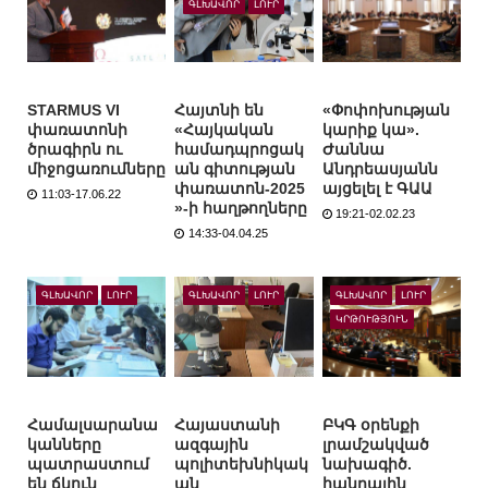
ԳԼԽԱՎՈՐ
ԼՈՒՐ
STARMUS VI
Հայտնի են
«Փոփոխության
փառատոնի
«Հայկական
կարիք կա».
ծրագիրն ու
համադպրոցակ
Ժաննա
միջոցառումները
ան գիտության
Անդրեասյանն
փառատոն-2025
այցելել է ԳԱԱ
11:03-17.06.22
»-ի հաղթողները
19:21-02.02.23
14:33-04.04.25
ԳԼԽԱՎՈՐ
ԼՈՒՐ
ԳԼԽԱՎՈՐ
ԼՈՒՐ
ԳԼԽԱՎՈՐ
ԼՈՒՐ
ԿՐԹՈՒԹՅՈՒՆ
Համալսարանա
Հայաստանի
ԲԿԳ օրենքի
կանները
ազգային
լրամշակված
պատրաստում
պոլիտեխնիկակ
նախագիծ.
են ճկուն
ան
հանրային