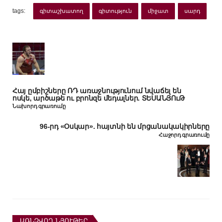
tags:
գիտաշխատող
գիտություն
միջատ
սարդ
Հայ ըմբիշները ՌԴ առաջնությունում նվաճել են
ոսկե, արծաթե ու բրոնզե մեդալներ. ՏԵՍԱՆՅՈւԹ
Նախորդ գրառումը
96-րդ «Օսկար». հայտնի են մրցանակակիրները
Հաջորդ գրառումը
ԱՌՆՉՎՈՂ ՆՅՈՒԹԵՐ