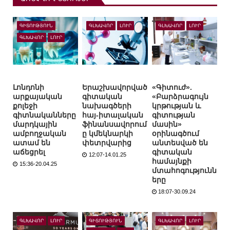
ԳԻՏՈՒԹՅՈՒՆ
ԳԼԽԱՎՈՐ
ԼՈՒՐ
ԳԼԽԱՎՈՐ
ԼՈՒՐ
ԳԼԽԱՎՈՐ
ԼՈՒՐ
Լոնդոնի
Երաշխավորված
«Գիտուժ».
արքայական
գիտական
«Բարձրագույն
քոլեջի
նախագծերի
կրթության և
գիտնականները
հայ-իտալական
գիտության
մարդկային
ֆինանսավորում
մասին»
ամբողջական
ը կմեկնարկի
օրինագծում
ատամ են
փետրվարից
անտեսված են
աճեցրել
գիտական
12:07-14.01.25
համայնքի
15:36-20.04.25
մտահոգությունն
երը
18:07-30.09.24
ԳԼԽԱՎՈՐ
ԼՈՒՐ
ԳԻՏՈՒԹՅՈՒՆ
ԳԼԽԱՎՈՐ
ԼՈՒՐ