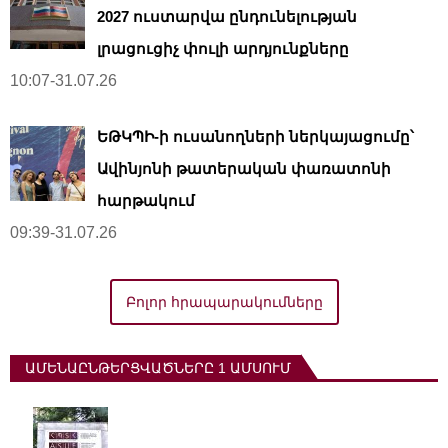
2027 ուստարվա ընդունելության
լրացուցիչ փուլի արդյունքները
10:07-31.07.26
ԵԹԿՊԻ-ի ուսանողների ներկայացումը՝
Ավինյոնի թատերական փառատոնի
հարթակում
09:39-31.07.26
Բոլոր հրապարակումները
ԱՄԵՆԱԸՆԹԵՐՑՎԱԾՆԵՐԸ 1 ԱՄՍՈՒՄ