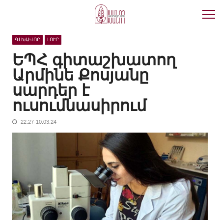
Skip
Skip
to
to
navigation
content
ԳԼԽԱՎՈՐ
ԼՈՒՐ
ԵՊՀ գիտաշխատող
Արմինե Քոսյանը
սարդեր է
ուսումնասիրում
22:27-10.03.24