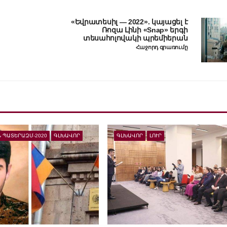
«Եվրատեսիլ — 2022». կայացել է
Ռոզա Լինի «Snap» երգի
տեսահոլովակի պրեմիերան
Հաջորդ գրառումը
 ՊԱՏԵՐԱԶՄ-2020
ԳԼԽԱՎՈՐ
ԳԼԽԱՎՈՐ
ԼՈՒՐ