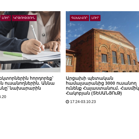
ԼՈՒՐ
ԿՐԹՈՒԹՅՈՒՆ
ԳԼԽԱՎՈՐ
ԼՈՒՐ
եկտորներին հորդորեք՝
Արցախի պետական
ն ուսանողներին. Աննա
համալսարանից 3000 ուսանող
անը՝ նախարարին
ունենք Հայաստանում․ Հասմիկ
Հակոբյան (ՏԵՍԱՆՅՈւԹ)
6.20
17:24-03.10.23