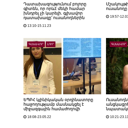
Դատախազությունում բոլորը
Մշակույթ
գիտեն, որ որևէ մեկի համար
ուսանողը
խնդրել չի կարելի. գլխավոր
19:57-12.0
դատախազը՝ ուսանողներին
13:10-15.11.23
ԳԼԽԱՎՈՐ
ԼՈՒՐ
ԳԼԽԱՎՈՐ
ԵՊԲՀ կլինիկական օրդինատորը
Ուսանողն
հաջողությամբ մասնակցել է
անցկացրե
միջազգային համաժողովի
նպատակ
18:08-23.05.22
10:21-23.1