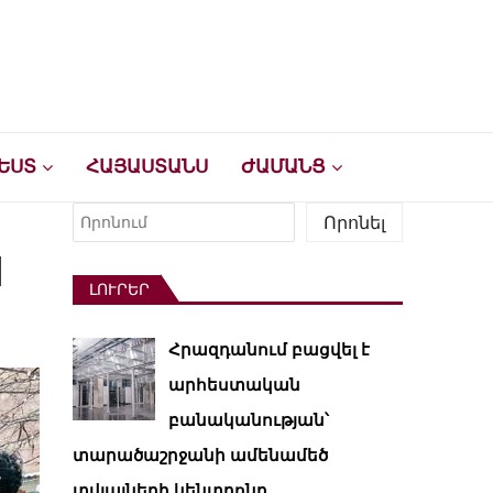
ԵՍՏ
ՀԱՅԱՍՏԱՆՍ
ԺԱՄԱՆՑ
Որոնել
Որոնել
կ
ԼՈՒՐԵՐ
Հրազդանում բացվել է
արհեստական ​​
բանականության՝
տարածաշրջանի ամենամեծ
տվյալների կենտրոնը