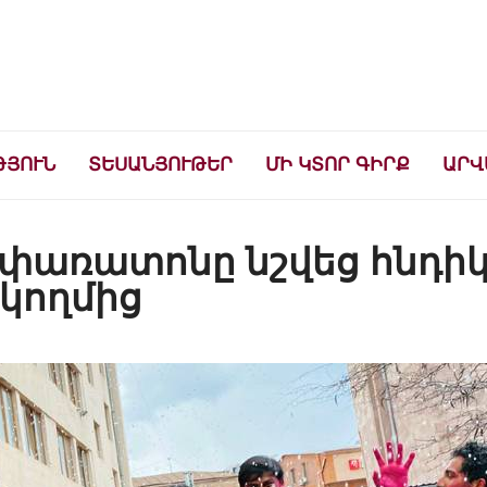
ների համար
ԹՅՈՒՆ
ՏԵՍԱՆՅՈՒԹԵՐ
ՄԻ ԿՏՈՐ ԳԻՐՔ
ԱՐՎ
ի փառատոնը նշվեց հնդի
կողմից