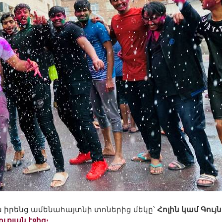
ն իրենց ամենահայտնի տոներից մեկը՝
Հոլին կամ Գույ
ուքյան էջից։