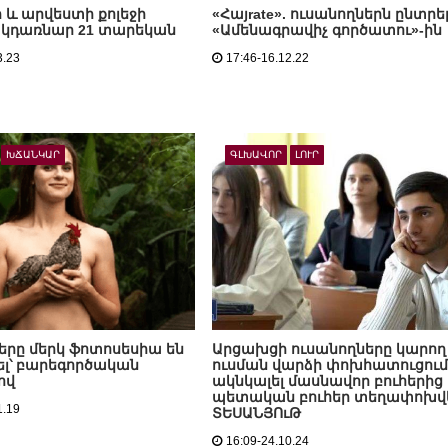
ի և արվեստի քոլեջի
«Հայrate». ուսանողներն ընտրել
 կդառնար 21 տարեկան
«Ամենագրավիչ գործատու»-ին
3.23
17:46-16.12.22
ԽՃԱՆԿԱՐ
ԳԼԽԱՎՈՐ
ԼՈՒՐ
երը մերկ ֆոտոսեսիա են
Արցախցի ուսանողները կարող
լ՝ բարեգործական
ուսման վարձի փոխհատուցում
ով
ակնկալել մասնավոր բուհերից
պետական բուհեր տեղափոխվե
1.19
ՏԵՍԱՆՅՈւԹ
16:09-24.10.24