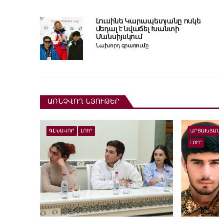
Լուսինե Կարապետյանը ոսկե
մեդալ է նվաճել Խանտի
Մանսիյսկում
Նախորդ գրառումը
ԱՌՆՉՎՈՂ ՆՅՈՒԹԵՐ
ԳԼԽԱՎՈՐ
ԼՈՒՐ
ԱՐՑԱԽՅԱՆ
ԼՈՒՐ