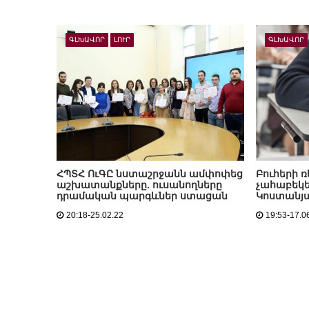
ԳԼԽԱՎՈՐ
ԼՈՒՐ
ԳԼԽԱՎՈՐ
ՀՊՏՀ ՈւԳԸ նստաշրջանն ամփոփեց
Բուհերի ռ
աշխատանքները. ուսանողները
չահաբեկե
դրամական պարգևներ ստացան
Կոստանյ
20:18-25.02.22
19:53-17.0