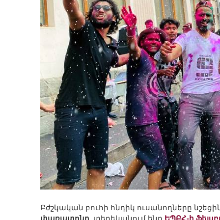
Բժշկական բուհի հնդիկ ուսանողները նշեցի
փառատոնը,
տեղեկանում ենք
ԵՊԲՀ-ի ֆեյսբ