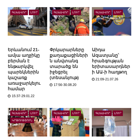
ԳԼԽԱՎՈՐ
ԼՈՒՐ
ԳԼԽԱՎՈՐ
ԼՈՒՐ
ԳԼԽԱՎՈՐ
ԼՈՒՐ
Երևանում 21-
Փրկարարները
Աիդա
ամյա աղջիկը
քաղաքացիների
Ազատյանը՝
բերման է
ն անվտանգ
հրաձգության
ենթարկվել
տարածք են
երիտասարդներ
պարեկներին
իջեցրել
ի ԱԱ-ի հաղթող
կաշառք
(տեսանյութ)
21:09-21.07.26
առաջարկելու
17:56-30.08.20
համար
15:37-29.01.22
ԳԼԽԱՎՈՐ
ԼՈՒՐ
ԳԼԽԱՎՈՐ
ԼՈՒՐ
ԳԼԽԱՎՈՐ
ԼՈՒՐ
ԿՐԹՈՒԹՅՈՒՆ