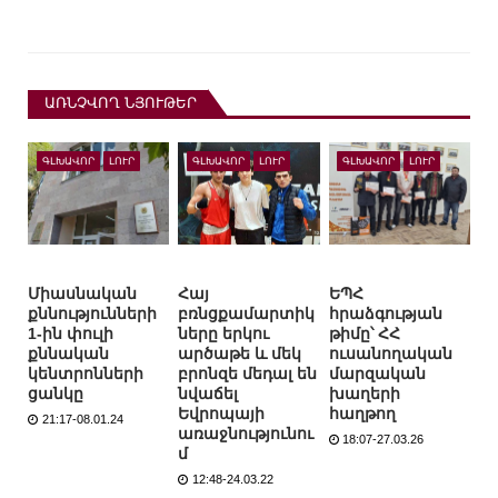
ԱՌՆՉՎՈՂ ՆՅՈՒԹԵՐ
ԳԼԽԱՎՈՐ
ԼՈՒՐ
ԳԼԽԱՎՈՐ
ԼՈՒՐ
ԳԼԽԱՎՈՐ
ԼՈՒՐ
Միասնական
Հայ
ԵՊՀ
քննությունների
բռնցքամարտիկ
հրաձգության
1-ին փուլի
ները երկու
թիմը՝ ՀՀ
քննական
արծաթե և մեկ
ուսանողական
կենտրոնների
բրոնզե մեդալ են
մարզական
ցանկը
նվաճել
խաղերի
Եվրոպայի
հաղթող
21:17-08.01.24
առաջնությունու
18:07-27.03.26
մ
12:48-24.03.22