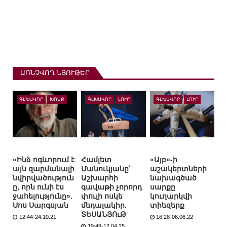
ԱՌՆՉՎՈՂ ՆՅՈՒԹԵՐ
ԳԼԽԱՎՈՐ
ԽՈՍՔ
ԳԼԽԱՎՈՐ
ԼՈՒՐ
ԳԼԽԱՎՈՐ
ԼՈՒՐ
«Ինձ ոգևորում է
Համլետ
«Այբ»-ի
այն զարմանալի
Մանուկյանը՝
աշակերտների
նվիրվածություն
Աշխարհի
նախագծած
ը, որն ունի էս
գավաթի չորորդ
սարքը
ջահելությունը».
փուլի ոսկե
կուղարկվի
Սոս Սարգսյան
մեդալակիր.
տիեզերք
ՏԵՍԱՆՅՈւԹ
12:44-24.10.21
16:28-06.06.22
19:49-12.04.25