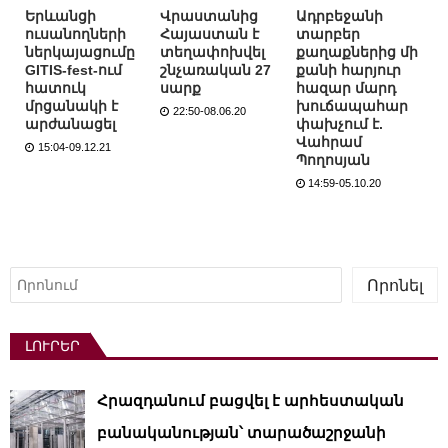
Երևանցի
Վրաստանից
Ադրբեջանի
ուսանողների
Հայաստան է
տարբեր
ներկայացումը
տեղափոխվել
քաղաքներից մի
GITIS-fest-ում
շնչառական 27
քանի հարյուր
հատուկ
սարք
հազար մարդ
մրցանակի է
խուճապահար
22:50-08.06.20
արժանացել
փախչում է.
Վահրամ
15:04-09.12.21
Պողոսյան
14:59-05.10.20
Որոնել
Որոնել
ԼՈՒՐԵՐ
Հրազդանում բացվել է արհեստական ​​
բանականության՝ տարածաշրջանի