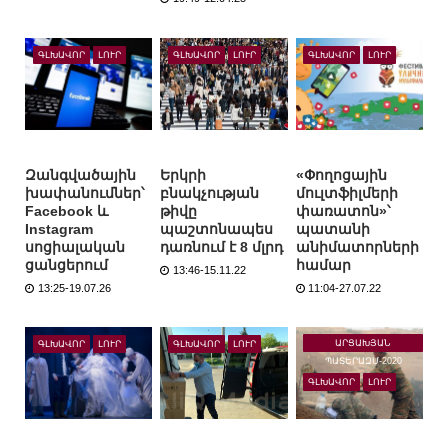
ԳԼԽԱՎՈՐ
ԼՈՒՐ
ԳԼԽԱՎՈՐ
ԼՈՒՐ
ԳԼԽԱՎՈՐ
ԼՈՒՐ
Զանգվածային
Երկրի
«Փողոցային
խափանումներ՝
բնակչության
մուլտֆիլմերի
Facebook և
թիվը
փառատոն»՝
Instagram
պաշտոնապես
պատանի
սոցիալական
դառնում է 8 մլրդ
անիմատորների
ցանցերում
համար
13:46-15.11.22
13:25-19.07.26
11:04-27.07.22
ԱՐՑԱԽՅԱՆ
ԳԼԽԱՎՈՐ
ԼՈՒՐ
ԳԼԽԱՎՈՐ
ԼՈՒՐ
ՊԱՏԵՐԱԶՄ-2020
ԳԼԽԱՎՈՐ
ԼՈՒՐ