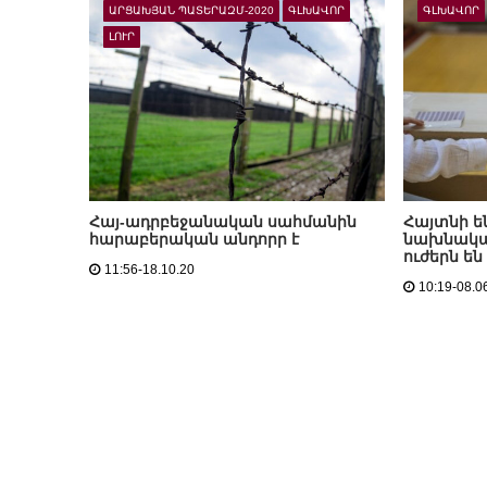
ԱՐՑԱԽՅԱՆ ՊԱՏԵՐԱԶՄ-2020
ԳԼԽԱՎՈՐ
ԳԼԽԱՎՈՐ
ԼՈՒՐ
Հայ-ադրբեջանական սահմանին
Հայտնի ե
հարաբերական անդորր է
նախնական
ուժերն ե
11:56-18.10.20
10:19-08.0