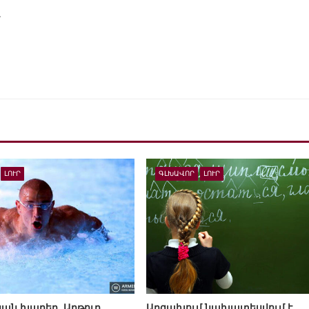
մ
ԼՈՒՐ
ԳԼԽԱՎՈՐ
ԼՈՒՐ
ան խաղեր. Արթուր
Արցախում նախատեսվում է