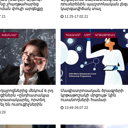
անը չհաղթահարեց
ռուսերենին պաշտոնական լեզ
ման փուլի արգելքը
կարգավիճակ տալ
7.21
11:25-17.02.21
ԽՃԱՆԿԱՐ
ԳԼԽԱՎՈՐ
ԼՈՒՐ
ԿՐԹԱԹՈՇԱԿ
դպրոցներից մեկում 6-րդ
Մագիստրոսական ծրագրերի
ցիներն «ընդհատակյա
կրթաթոշակի մրցույթ՝ կին
 հրատակարել, որտեղ
ուսանողների համար
լ են ուսուցիչներին
13:49-26.07.22
3.20