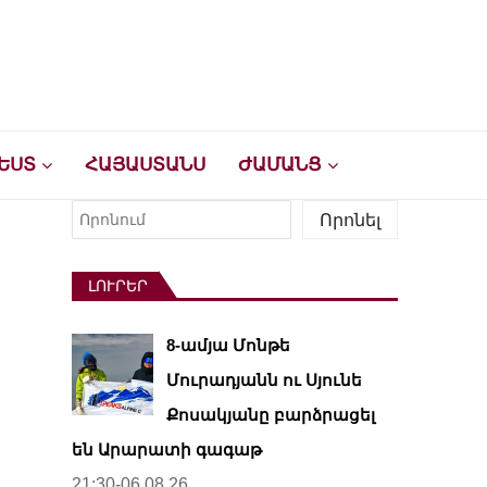
ԵՍՏ
ՀԱՅԱՍՏԱՆՍ
ԺԱՄԱՆՑ
Որոնել
Որոնել
ԼՈՒՐԵՐ
8-ամյա Մոնթե
Մուրադյանն ու Սյունե
Քոսակյանը բարձրացել
են Արարատի գագաթ
21:30-06.08.26