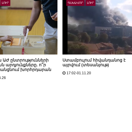
ԼՈՒՐ
ԳԼԽԱՎՈՐ
ԼՈՒՐ
ն ԱԺ ընտրությունների
Ստամբուլում հիվանդանոց է
 արդյունքները. ո՞ր
այրվում (տեսանյութ)
ն անցնում խորհրդարան
17:02-01.11.20
6.26