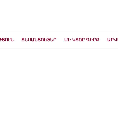
ների համար
ԹՅՈՒՆ
ՏԵՍԱՆՅՈՒԹԵՐ
ՄԻ ԿՏՈՐ ԳԻՐՔ
ԱՐՎ