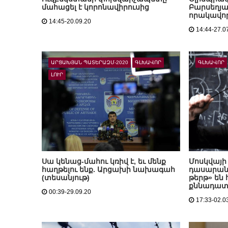
մահացել է կորոնավիրուսից
Բարսեղյ
որակավոր
14:45-20.09.20
14:44-27.0
ԱՐՑԱԽՅԱՆ ՊԱՏԵՐԱԶՄ-2020
ԳԼԽԱՎՈՐ
ԳԼԽԱՎՈՐ
ԼՈՒՐ
Սա կենաց-մահու կռիվ է, եւ մենք
Մոսկվայի 
հաղթելու ենք. Արցախի նախագահ
դասարան
(տեսանյութ)
թերթ» են
քննադատե
00:39-29.09.20
17:33-02.0