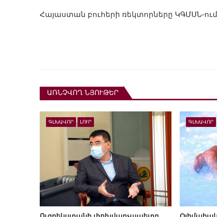
Հայաստան բուհերի ռեկտորները ԿԳՄՍՆ-ու
ԱՌՆՉՎՈՂ ՆՅՈՒԹԵՐ
ԳԼԽԱՎՈՐ
ԼՈՒՐ
ԳԼԽԱՎՈՐ
Ուզբեկստանի փոխվարչապետը
Օլիմպիակ