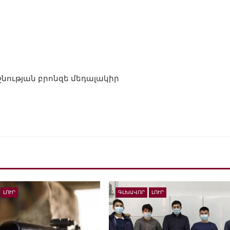
նության բրոնզե մեդալակիր
ԼՈՒՐ
ԳԼԽԱՎՈՐ
ԼՈՒՐ