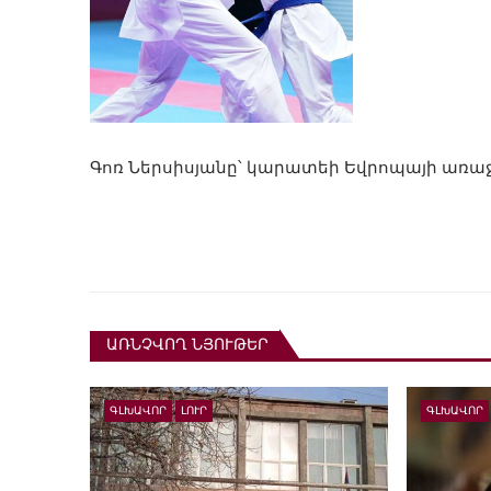
Գոռ Ներսիսյանը՝ կարատեի Եվրոպայի առաջ
ԱՌՆՉՎՈՂ ՆՅՈՒԹԵՐ
ԳԼԽԱՎՈՐ
ԼՈՒՐ
ԳԼԽԱՎՈՐ