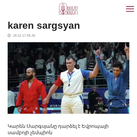
Skip
Skip
to
to
navigation
content
karen sargsyan
18:12-17.05.26
Կարեն Սարգսյանը դարձել է Եվրոպայի
սամբոյի չեմպիոն