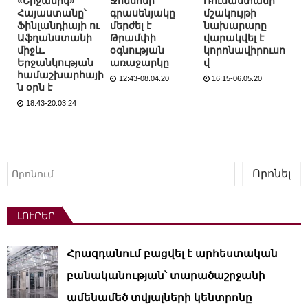
«Երջանիկ»
Ջոնսոնի
Ռուսաստանի
Հայաստանը՝
գրասենյակը
մշակույթի
Ֆինլանդիայի ու
մերժել է
նախարարը
Աֆղանստանի
Թրամփի
վարակվել է
միջև.
օգնության
կորոնավիրուսո
Երջանկության
առաջարկը
վ
համաշխարհայի
12:43-08.04.20
16:15-06.05.20
ն օրն է
18:43-20.03.24
Որոնել
Որոնել
ԼՈՒՐԵՐ
Հրազդանում բացվել է արհեստական ​​
բանականության՝ տարածաշրջանի
ամենամեծ տվյալների կենտրոնը