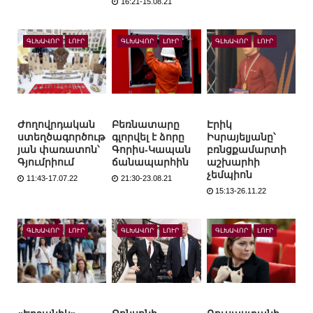
16:21-15.08.21
ԳԼԽԱՎՈՐ
ԼՈՒՐ
ԳԼԽԱՎՈՐ
ԼՈՒՐ
ԳԼԽԱՎՈՐ
ԼՈՒՐ
Ժողովրդական
Բեռնատարը
Էրիկ
ստեղծագործութ
գլորվել է ձորը
Իսրայելյանը՝
յան փառատոն՝
Գորիս-Կապան
բռնցքամարտի
Գյումրիում
ճանապարհին
աշխարհի
չեմպիոն
11:43-17.07.22
21:30-23.08.21
15:13-26.11.22
ԳԼԽԱՎՈՐ
ԼՈՒՐ
ԳԼԽԱՎՈՐ
ԼՈՒՐ
ԳԼԽԱՎՈՐ
ԼՈՒՐ