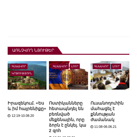
ԱՌՆՉՎՈՂ ՆՅՈՒԹԵՐ
ԳԼԽԱՎՈՐ
ԳԼԽԱՎՈՐ
ԼՈՒՐ
ԳԼԽԱՎՈՐ
ԼՈՒՐ
ԿՐԹՈՒԹՅՈՒՆ
Իրազեկում. «Ես
Ոստիկանները
Ուսանողուհին
և իմ հայրենիքը»
հետապնդել են
մահացել է
բեռնված
քննության
12:19-10.08.20
մեքենային, որը
ժամանակ
ձորն է ընկել. կա
11:08-06.06.21
2 զոհ