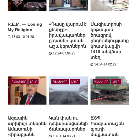
R.E.M. — Losing
«Դասը վարում է
Մագիստրոսի
My Religion
քննիչը».
կրթական
իրավապահներ
ծրագրով
17:03-10.01.20
ը դասեր կտան
ընդունելությանը
աշակերտներին
կհատկացվի
1416 անվճար
12:24-07.04.23
տեղ
14:54-14.02.22
ԳԼԽԱՎՈՐ
ԼՈՒՐ
ԳԼԽԱՎՈՐ
ԼՈՒՐ
ԳԼԽԱՎՈՐ
ԼՈՒՐ
Ազգային
Կան փակ ու
ՃՏՊ
արխիվի տնօրեն
դժվարանցանելի
Բագրատաշեն
Ամատունի
ճանապարհներ
գյուղի
Վիրաբյանն
մաքսատան
10:01-14.03.21