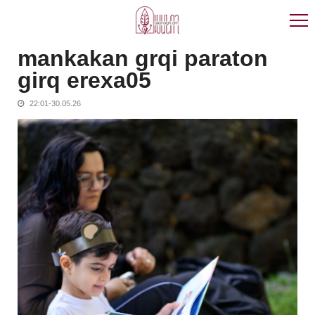
Skip
Skip
to
to
navigation
content
mankakan grqi paraton
girq erexa05
22:01-30.05.26