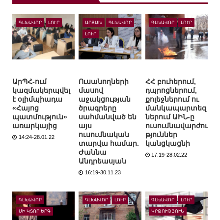
ԳԼԽԱՎՈՐ
ԼՈՒՐ
ԱՐՑԱԽ
ԳԼԽԱՎՈՐ
ԳԼԽԱՎՈՐ
ԼՈՒՐ
ԼՈՒՐ
ԱրՊՀ-ում
Ուսանողների
ՀՀ բուհերում,
կազմակերպվել
մասով
դպրոցներում,
է օլիմպիադա
աջակցության
քոլեջներում ու
«Հայոց
ծրագրերը
մանկապարտեզ
պատմություն»
սահմանված են
ներում ԱԻՆ-ը
առարկայից
այս
ուսումնավարժու
ուսումնական
թյուններ
14:24-28.01.22
տարվա համար.
կանցկացնի
Ժաննա
17:19-28.02.22
Անդրեասյան
16:19-30.11.23
ԳԼԽԱՎՈՐ
ԳԼԽԱՎՈՐ
ԼՈՒՐ
ԳԼԽԱՎՈՐ
ԼՈՒՐ
ՄԻ ԿՏՈՐ ԵՐԳ
ԿՐԹՈՒԹՅՈՒՆ