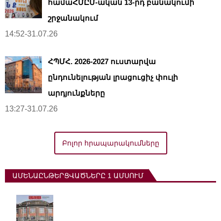
համաՀՄԸՄ-ական 13-րդ բանակումի
շրջանակում
14:52-31.07.26
ՀՊՄՀ. 2026-2027 ուստարվա
ընդունելության լրացուցիչ փուլի
արդյունքները
13:27-31.07.26
Բոլոր հրապարակումները
ԱՄԵՆԱԸՆԹԵՐՑՎԱԾՆԵՐԸ 1 ԱՄՍՈՒՄ