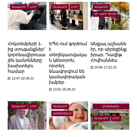
ԳԼԽԱՎՈՐ
ԼՈՒՐ
ԳԼԽԱՎՈՐ
ԼՈՒՐ
ԳԼԽԱՎՈՐ
ՄԻ ԿՏՈՐ ԳԻՐՔ
Հոկտեմբերի 1-
ԵՊՀ-ում գործում
Անցյալ աշնանն
ից տուգանքներ՝
է
էր, որ սիրեցինք
կորոնավիրուսա
տեղեկատվակա
իրար. Դավիթ
յին կանոնները
ն կենտրոն,
Հովհաննես
խախտելու
որտեղ
19:56-17.02.23
համար
ձևավորվում են
կամավորական
13:47-22.09.21
խմբեր
13:01-25.09.23
ԱՐՑԱԽՅԱՆ
ԳԼԽԱՎՈՐ
ԼՈՒՐ
ԳԼԽԱՎՈՐ
ՊԱՏԵՐԱԶՄ-2020
ՀԱՅԱՍՏԱՆՍ
ԳԼԽԱՎՈՐ
ԼՈՒՐ