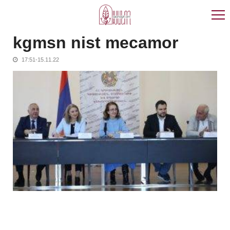
Skip
Skip
to
to
navigation
content
kgmsn nist mecamor
17:51-15.11.22