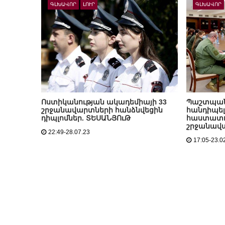
ԳԼԽԱՎՈՐ
ԼՈՒՐ
ԳԼԽԱՎՈՐ
Ոստիկանության ակադեմիայի 33
Պաշտպան
շրջանավարտների հանձնվեցին
հանդիպել
դիպլոմներ. ՏԵՍԱՆՅՈւԹ
հաստատու
շրջանավ
22:49-28.07.23
17:05-23.0