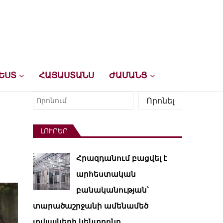
ԵՍՏ
ՀԱՅԱՍՏԱՆՍ
ԺԱՄԱՆՑ
Որոնել
Որոնել
ԼՈՒՐԵՐ
Հրազդանում բացվել է
արհեստական ​​
բանականության՝
տարածաշրջանի ամենամեծ
տվյալների կենտրոնը