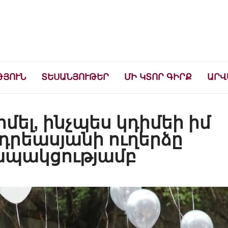
ների համար
ԹՅՈՒՆ
ՏԵՍԱՆՅՈՒԹԵՐ
ՄԻ ԿՏՈՐ ԳԻՐՔ
ԱՐՎ
իմել, ինչպես կդիմեի իմ
դրեասյանի ուղերձը
կապակցությամբ