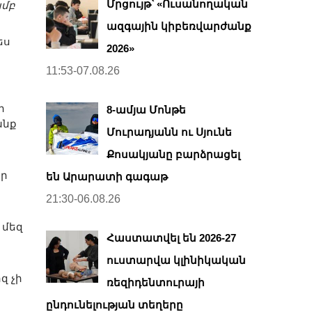
Մրցույթ՝ «Ուսանողական
ամբ
ազգային կիբեռվարժանք
ես
2026»
11:53-07.08.26
ի
8-ամյա Մոնթե
անք
Մուրադյանն ու Սյունե
Քոսակյանը բարձրացել
իր
են Արարատի գագաթ
21:30-06.08.26
 մեզ
Հաստատվել են 2026-27
ուստարվա կլինիկական
զ չի
ռեզիդենտուրայի
ընդունելության տեղերը