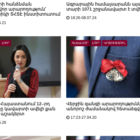
րի հանձնման
Ագրարային համալսարանն այ
որ արարողություն՝
տարի 1071 շրջանավարտ է տվե
իկի ՏՀՏԷ ինստիտուտում
18:26-08.07.24
6.21
ԼՈՒՐ
ԳԼԽԱՎՈՐ
ԼՈՒՐ
ԿՐԹՈՒԹՅՈՒՆ
 Հայաստանում 12–րդ
Վերջին զանգի արարողություն
ը կավարտի ավելի քան
անորոշ ժամանակով հետաձգվո
ր աշակերտ
17:23-27.04.20
5.26