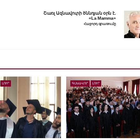
Շառլ Ազնավուրի ծննդյան օրն է.
«La Mamma»
Հաջորդ գրառումը
ԼՈՒՐ
ԳԼԽԱՎՈՐ
ԼՈՒՐ