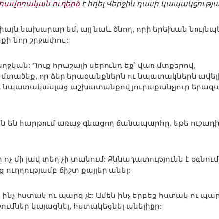
րհավորական ուղերձ
է հղել Վերջին դասի կապակցությ
միայն նախարար եմ, այլ նաև ծնող, որի երեխան նույնպ
քի նոր շրջափուլ:
 աղջկան: Դուք հրաշալի սերունդ եք՝ վառ մտքերով,
՛ մտածեք, որ ձեր երազանքներն ու նպատակներն ավել
 ու նպատակասլաց աշխատանքով յուրաքանչյուր երազ
րն են հարթում առաջ գնացող ճանապարհը, եթե ուշադ
ը ոչ մի լավ տեղ չի տանում: Քննադատությունն է օգնում
 ուղղությամբ ճիշտ քայլեր անել:
 ինչ հստակ ու պարզ չէ: Ամեն ինչ երբեք հստակ ու պար
ոշումներ կայացնել, հստակեցնել անելիքը: