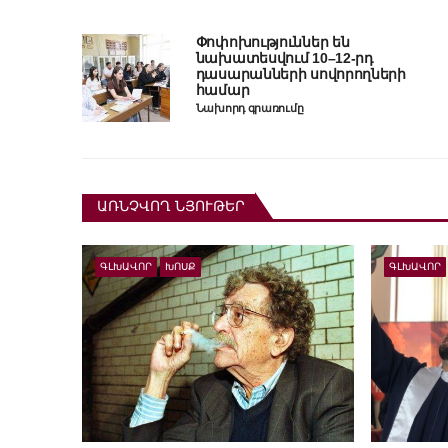
Փոփոխություններ են
նախատեսվում 10–12-րդ
դասարանների սովորողների
համար
Նախորդ գրառումը
ԱՌՆՉՎՈՂ ՆՅՈՒԹԵՐ
ԳԼԽԱՎՈՐ
ԽՈՍՔ
ԳԼԽԱՎՈՐ