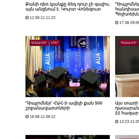
Քանի դեռ կյանքը ձեզ դուր չի գալիս,
Դիպլոմնե
այն անցնում է. Կուրտ Վոնեգուտ
հանդիսավ
Պոլիտեխն
11:58-11.11.22
17:38-29.0
ԳԼԽԱՎՈՐ
ԼՈՒՐ
ԳԼԽԱՎՈՐ
Դիպլոմներ՝ ՀԱՀ-ի ավելի քան 500
Այս տարի
շրջանավարտների
դասարան
22 հազա
16:08-11.06.22
13:23-21.0