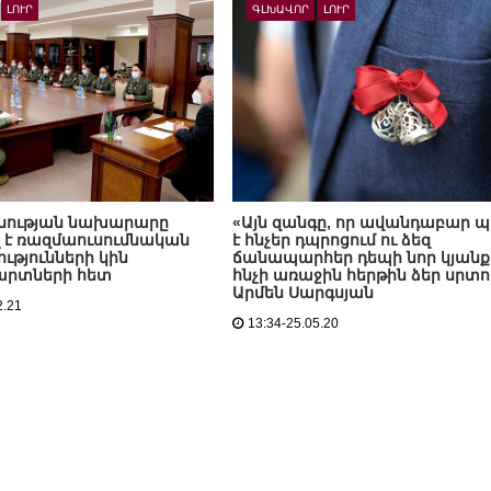
ԼՈՒՐ
ԳԼԽԱՎՈՐ
ԼՈՒՐ
ության նախարարը
«Այն զանգը, որ ավանդաբար 
 է ռազմաուսումնական
է հնչեր դպրոցում ու ձեզ
թյունների կին
ճանապարհեր դեպի նոր կյանք,
արտների հետ
հնչի առաջին հերթին ձեր սրտո
Արմեն Սարգսյան
2.21
13:34-25.05.20