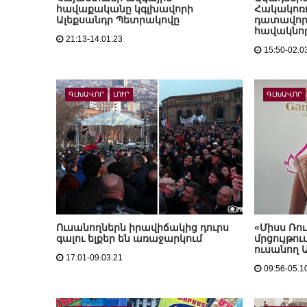
հավաքականը կգլխավորի
Հակակոռ
Ալեքսանդր Պետրակովը
դատավորն
հավակնոր
21:13-14.01.23
15:50-02.0
ԳԼԽԱՎՈՐ
ԼՈՒՐ
ԳԼԽԱՎՈՐ
Ուսանողներն իրավիճակից դուրս
«Միսս Ռո
գալու ելքեր են առաջարկում
մրցույթու
ուսանող
17:01-09.03.21
09:56-05.1