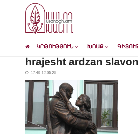
Skip
Skip
to
to
navigation
content
Ուսանող
Լրատվական-մշակութային կայք՝ ուսանող
ԿՐԹՈՒԹՅՈՒՆ
ԽՈՍՔ
ԳԻՏՈՒ
hrajesht ardzan slavo
17:49-12.05.25