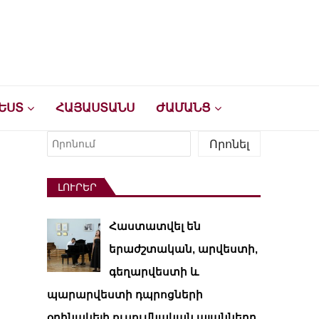
ԵՍՏ
ՀԱՅԱՍՏԱՆՍ
ԺԱՄԱՆՑ
Որոնել
Որոնել
ԼՈՒՐԵՐ
Հաստատվել են
երաժշտական, արվեստի,
գեղարվեստի և
պարարվեստի դպրոցների
օրինակելի ուսումնական պլանները