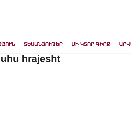
ների համար
ԹՅՈՒՆ
ՏԵՍԱՆՅՈՒԹԵՐ
ՄԻ ԿՏՈՐ ԳԻՐՔ
ԱՐՎ
nuhu hrajesht