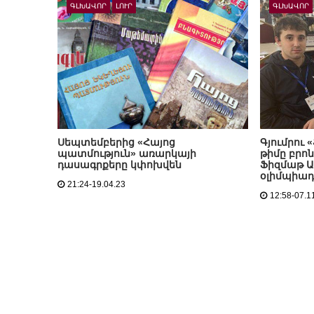
ԳԼԽԱՎՈՐ
ԼՈՒՐ
ԳԼԽԱՎՈՐ
Սեպտեմբերից «Հայոց
Գյումրու
պատմություն» առարկայի
թիմը բրոն
դասագրքերը կփոխվեն
Ֆիզմաթ Ա
օլիմպիադ
21:24-19.04.23
12:58-07.1