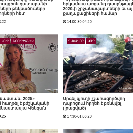
ուպցիոն դատարանի
երկամսյա առցանց դասընթացն
երի թեկնածուների
2020-ի շրջանավարտների եւ այ
դների հետ
քաղաքացիների համար
3.22
14:00-30.04.20
ԼՈՒՐ
ՇՈՈՒԲԻԶՆԵՍ
ԳԼԽԱՎՈՐ
ԼՈՒՐ
ւսաստան- 2025»
Արգել գյուղի չշահագործվող
մ հաղթել է բժշկականի
դպրոցում հրդեհ է բռնկվել
 Անաստասյա Վենզան
(լրացված)
0.25
17:36-01.06.20