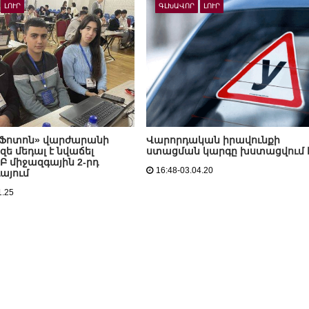
ԼՈՒՐ
ԳԼԽԱՎՈՐ
ԼՈՒՐ
 «Ֆոտոն» վարժարանի
Վարորդական իրավունքի
զե մեդալ է նվաճել
ստացման կարգը խստացվում 
Բ միջազգային 2-րդ
16:48-03.04.20
այում
1.25