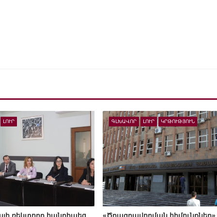
ԼՈՒՐ
ԳԼԽԱՎՈՐ
ԼՈՒՐ
ԿՐԹՈՒԹՅՈՒՆ
յի ռեկտորը հանդիպեց
«Ծրագրավորման հիմունքներ»