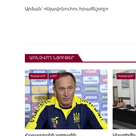
Արձան՝ «Սլավոնուհու հրաժեշտը»
ԱՌՆՉՎՈՂ ՆՅՈՒԹԵՐ
ԳԼԽԱՎՈՐ
ԼՈՒՐ
ԳԼԽԱՎՈՐ
Հայաստանի ազգային
Ակադեմիա