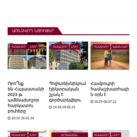
ԱՌՆՉՎՈՂ ՆՅՈՒԹԵՐ
ԳԼԽԱՎՈՐ
ԼՈՒՐ
ԳԼԽԱՎՈՐ
ԼՈՒՐ
ԳԼԽԱՎՈՐ
ԽՃԱՆԿԱՐ
Որո՞նք
Պոլիտեխնիկում
Համբույրի
են Հայաստանի
էլեկտրական
համաշխարհայի
2023 թ.
շչակ է
ն օրն է
ամենախոշոր
գործարկվելու
16:24-06.07.21
հարկատու
14:43-29.05.23
բուհերը
20:32-26.01.24
ԱՐՑԱԽՅԱՆ
ԳԼԽԱՎՈՐ
ԼՈՒՐ
ԳԼԽԱՎՈՐ
ԼՈՒՐ