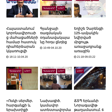
ՊԱՏԵՐԱԶՄ-2020
ԳԼԽԱՎՈՐ
ԼՈՒՐ
Հայաստանում
Գյանջայի
Եղիշե Չարենցի
կորոնավիրուսի
ռազմական
125-ամյակին
ց մահացածների
օդանավակայա
նվիրված
համար հատուկ
նը հօդս ցնդեց
մրցույթ.
դիահերձարան
առաջադրանք
10:49-04.10.20
կկառուցվի
առաջին
18:11-10.04.20
21:18-09.03.22
ԳԼԽԱՎՈՐ
ԼՈՒՐ
ԳԼԽԱՎՈՐ
ԼՈՒՐ
ԼՈՒՐ
«Ոսկի սերմեր.
Նախագիծ.
ՃՏՊ Երևանի
հարգանքի և
կամավոր
Նորագավիթ
երախտիքի
ատեստավորմա
թաղամասում. 6