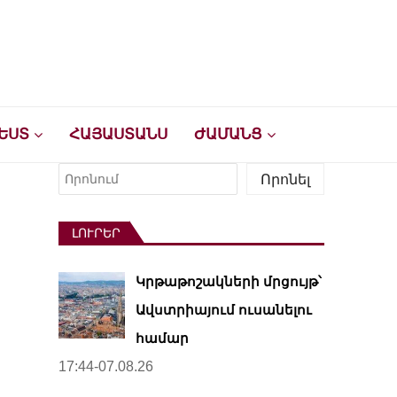
ԵՍՏ
ՀԱՅԱՍՏԱՆՍ
ԺԱՄԱՆՑ
Որոնել
Որոնել
ԼՈՒՐԵՐ
Կրթաթոշակների մրցույթ՝
Ավստրիայում ուսանելու
համար
17:44-07.08.26