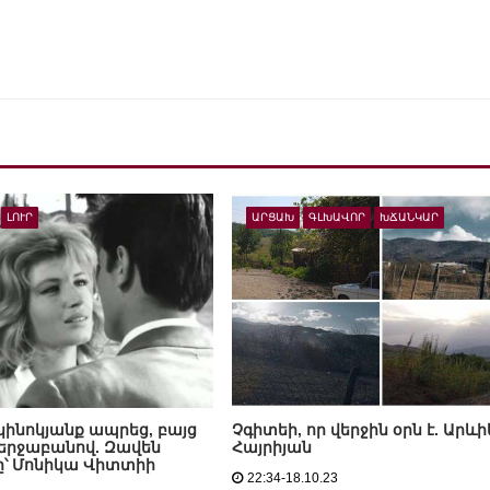
ԼՈՒՐ
ԱՐՑԱԽ
ԳԼԽԱՎՈՐ
ԽՃԱՆԿԱՐ
կինոկյանք ապրեց, բայց
Չգիտեի, որ վերջին օրն է. Արևի
երջաբանով. Զավեն
Հայրիյան
ը՝ Մոնիկա Վիտտիի
22:34-18.10.23