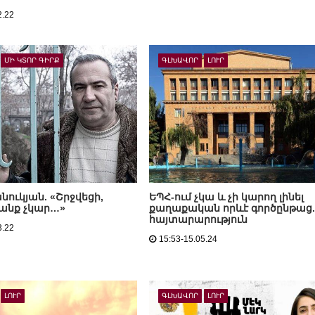
2.22
ՄԻ ԿՏՈՐ ԳԻՐՔ
ԳԼԽԱՎՈՐ
ԼՈՒՐ
նուկյան. «Շրջվեցի,
ԵՊՀ-ում չկա և չի կարող լինել
յանք չկար…»
քաղաքական որևէ գործընթաց.
հայտարարություն
3.22
15:53-15.05.24
ԼՈՒՐ
ԳԼԽԱՎՈՐ
ԼՈՒՐ