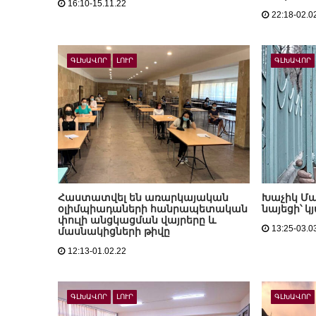
16:10-15.11.22
22:18-02.0
ԳԼԽԱՎՈՐ
ԼՈՒՐ
ԳԼԽԱՎՈՐ
Հաստատվել են առարկայական
Խաչիկ Մա
օլիմպիադաների հանրապետական
նայեցի՝ կ
փուլի անցկացման վայրերը և
13:25-03.0
մասնակիցների թիվը
12:13-01.02.22
ԳԼԽԱՎՈՐ
ԼՈՒՐ
ԳԼԽԱՎՈՐ