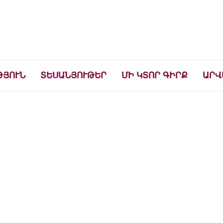
ների համար
ԹՅՈՒՆ
ՏԵՍԱՆՅՈՒԹԵՐ
ՄԻ ԿՏՈՐ ԳԻՐՔ
ԱՐՎ