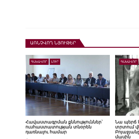
ԱՌՆՉՎՈՂ ՆՅՈՒԹԵՐ
ԳԼԽԱՎՈՐ
ԼՈՒՐ
ԳԼԽԱՎՈՐ
Հավաստագրման քննություններ`
Նա պերճ 
ուսհաստատության տնօրեն
տրտում վ
դառնալու համար
Բոյաջյան
մասին