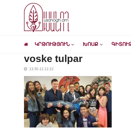
Skip
Skip
to
to
navigation
content
Ուսանող
Լրատվական-մշակութային կայք՝ ուսանող
ԿՐԹՈՒԹՅՈՒՆ
ԽՈՍՔ
ԳԻՏՈՒ
voske tulpar
13:35-12.12.22