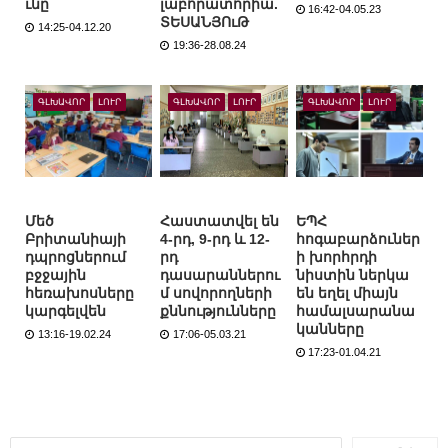
ւնը
լաբորատորիա.
16:42-04.05.23
ՏԵՍԱՆՅՈւԹ
14:25-04.12.20
19:36-28.08.24
ԳԼԽԱՎՈՐ
ԼՈՒՐ
ԳԼԽԱՎՈՐ
ԼՈՒՐ
ԳԼԽԱՎՈՐ
ԼՈՒՐ
Մեծ
Հաստատվել են
ԵՊՀ
Բրիտանիայի
4-րդ, 9-րդ և 12-
հոգաբարձուներ
դպրոցներում
րդ
ի խորհրդի
բջջային
դասարաններու
նիստին ներկա
հեռախոսները
մ սովորողների
են եղել միայն
կարգելվեն
քննությունները
համալսարանա
կանները
13:16-19.02.24
17:06-05.03.21
17:23-01.04.21
Որոնել