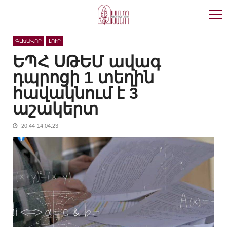
Skip
Skip
to
to
navigation
content
ԳԼԽԱՎՈՐ
ԼՈՒՐ
ԵՊՀ ՍԹԵՄ ավագ
դպրոցի 1 տեղին
հավակնում է 3
աշակերտ
20:44-14.04.23