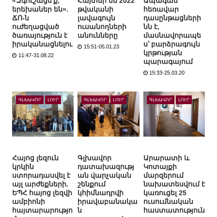
«Զգուշացե՛ք,
Հայտնի են 2022
Ապագան
երեխաներ են».
թվականի
հեռավար
ՃՈ-ն
լավագույն
դասընթացների
ուժեղացված
ուսանողների
նն է,
ծառայություն է
անունները
մասնավորապե
իրականացնելու
ս՝ բարձրագույն
15:51-05.01.23
կրթության
11:47-31.08.22
պարագայում
15:33-25.03.20
ԳԼԽԱՎՈՐ
ԼՈՒՐ
ԳԼԽԱՎՈՐ
ԼՈՒՐ
ԳԼԽԱՎՈՐ
ԼՈՒՐ
Հայոց լեզուն
Գլխավոր
Արարատի և
կրկին
դատախազությ
Կոտայքի
ստորադասվել է
ան վարչական
մարզերում
այլ արժեքների.
շենքում
նախատեսվում է
ԵՊՀ հայոց լեզվի
կհիմնադրվի
կառուցել 25
ամբիոնի
իրավաբանակա
ուսումնական
հայտարարությո
ն
հաստատություն