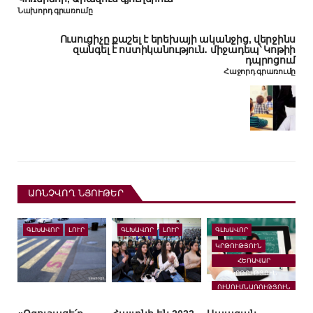
Նախորդ գրառումը
Ուսուցիչը քաշել է երեխայի ականջից, վերջինս
զանգել է ոստիկանություն․ միջադեպ՝ Կոթիի
դպրոցում
Հաջորդ գրառումը
ԱՌՆՉՎՈՂ ՆՅՈՒԹԵՐ
ԳԼԽԱՎՈՐ
ԼՈՒՐ
ԳԼԽԱՎՈՐ
ԼՈՒՐ
ԳԼԽԱՎՈՐ
ԿՐԹՈՒԹՅՈՒՆ
ՀԵՌԱՎԱՐ
ԿՐԹՈՒԹՅՈՒՆ
ՈՒՍՈՒՄՆԱՌՈՒԹՅՈՒՆ
ՀԱՅԱՍՏԱՆՈՒՄ