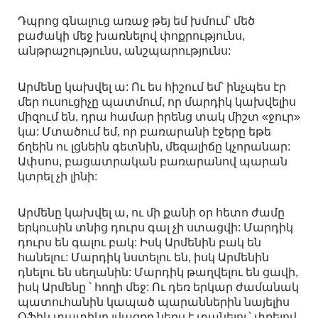
Դպրոց գնալուց առաջ թեյ եմ խմում՝ մեծ
բաժակի մեջ խառնելով փոքրությունս,
անթրաշությունս, անշպարությունս:
Արմենը կախվել ա: Ու ես հիշում եմ՝ ինչպես էր
մեր ուսուցիչը պատմում, որ մարդիկ կախվելիս
միզում են, դրա համար իրենց տակ միշտ «ջուր»
կա: Մտածում եմ, որ բառարանի էջերը եթե
ճղեին ու լցնեին գետնին, մեզալիճը կչորանար:
Ափսոս, բացատրական բառարանով պարան
կտրել չի լինի:
Արմենը կախվել ա, ու մի քանի օր հետո ժամը
երկուսին տնից դուրս գալ չի ստացվի: Մարդիկ
դուրս են գալու բակ: Իսկ Արմենին բակ են
հանելու: Մարդիկ նստելու են, իսկ Արմենին
դնելու են սեղանին: Մարդիկ թաղվելու են ցավի,
իսկ Արմենը ՝ հողի մեջ: Ու դեռ երկար ժամանակ
պատուհանին կապած պարաններին նայելիս
Օֆիկ տատիկը լվացքը ներս է տանելու՝ փռելով