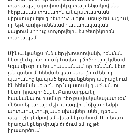
տառապել, արտիստիկ զռռալ սենյակով մեկ՝
հերթական տխմարին անպատասխան
սիրահարվելուց հետո: Հայելու առաջ եմ լացում,
որ եթե առիթ ունենամ հասարակական
վայրում սիրուց տոչորվելու, էսթետիկորեն
տառապեմ:
Մինչև կյանքս ինձ սեր չխոստովանի, հենման
կետ չեմ գտնի ու ա՛յ էսպես էլ ճոճորվող կմնամ:
Կգա մի օր, ու ես կհասկանամ, որ հենման կետ
չեն գտնում, հենման կետ ստեղծում են, որ
պարանից կապած երազանքներդ ամրացնում
են հենման կետին, որ նպատակ դառնան ու
հետո իրագործվեն: Բայց այդքանը
հասկանալու համար դեռ բավականաչափ չեմ
մեծացել. առայժմ չի ստացվում ճիշտ դեմքի
արտահայտությամբ սխալներ անել, դեռևս
ապուշի դեմքով եմ սխալներ անում: Ու դեռևս
երազանքներ միայն ճոճում եմ, ոչ թե
իրագործում: