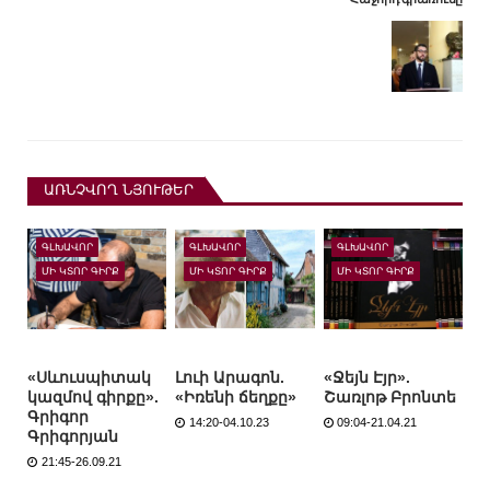
ԱՌՆՉՎՈՂ ՆՅՈՒԹԵՐ
ԳԼԽԱՎՈՐ
ԳԼԽԱՎՈՐ
ԳԼԽԱՎՈՐ
ՄԻ ԿՏՈՐ ԳԻՐՔ
ՄԻ ԿՏՈՐ ԳԻՐՔ
ՄԻ ԿՏՈՐ ԳԻՐՔ
«Սևուսպիտակ
Լուի Արագոն.
«Ջեյն Էյր».
կազմով գիրքը».
«Իռենի ճեղքը»
Շառլոթ Բրոնտե
Գրիգոր
14:20-04.10.23
09:04-21.04.21
Գրիգորյան
21:45-26.09.21