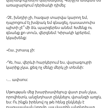
վարագույրներս կարճացնել: Վերջին անգամ եմ
առաջարկում դերձակի դիմել:
-Չէ, խնդիր չի, հազար տարվա կարող եմ,
դպրոցում էլ խմբակ եմ գնացել, դասատուիս
պիտի չէ՞ մի ձև պարզերես անեմ: Խմենք ու
գնանք քո տուն, վերցնեմ: Կիրակի կբերեմ,
կկախենք:
-Հա, շտապ չի:
-Դե, հա, վերևի հարկերում ես, վարագույրի
կարիք չկա, քեզ ոչ մեկը մերկ չի տեսնի:
-… ափսոս:
Մթության մեջ խարխափելուց վատ բան չկա,
որովհետև անընդհատ ընկնելու վտանգի առջև
ես: Ու ինքն իրենով ոչ թե հենց ընկնելն է
բացասական կողմը, այլ վատին անընդհատ