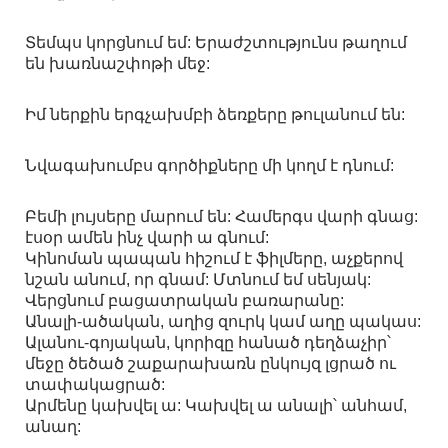
Տեմպս կորցնում եմ: Երաժշտությունս թաղում
են խառնաշփոթի մեջ:
Իմ ներքին երգչախմբի ձեռքերը թուլանում են:
Նվագախումբս գործիքները մի կողմ է դնում:
Բեմի լույսերը մարում են: Համերգս վարի գնաց:
էսօր ամեն ինչ վարի ա գնում:
Կինոման պապան հիշում է ֆիլմերը, աչքերով
նշան անում, որ գնամ: Մտնում եմ սենյակ:
Վերցնում բացատրական բառարանը:
Անալի-ածական, աղից զուրկ կամ աղը պակաս:
Ալանու-գոյական, կորիզը հանած դեղձաչիր՝
մեջը ծեծած շաքարախառն ընկույզ լցրած ու
տափակացրած:
Արմենը կախվել ա: Կախվել ա անալի՝ անհամ,
անաղ: