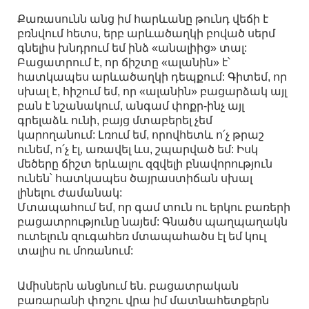
Քառասունն անց իմ հարևանը թունդ վեճի է
բռնվում հետս, երբ արևածաղկի բոված սերմ
գնելիս խնդրում եմ ինձ «անալիից» տալ:
Բացատրում է, որ ճիշտը «ալանին» է՝
հատկապես արևածաղկի դեպքում: Գիտեմ, որ
սխալ է, հիշում եմ, որ «ալանին» բացարձակ այլ
բան է նշանակում, անգամ փոքր-ինչ այլ
գրելաձև ունի, բայց մտաբերել չեմ
կարողանում: Լռում եմ, որովհետև ո՛չ թրաշ
ունեմ, ո՛չ էլ, առավել ևս, շպարված եմ: Իսկ
մեծերը ճիշտ երևալու զզվելի բնավորություն
ունեն՝ հատկապես ծայրաստիճան սխալ
լինելու ժամանակ:
Մտապահում եմ, որ գամ տուն ու երկու բառերի
բացատրությունը նայեմ: Գնածս պաղպաղակն
ուտելուն զուգահեռ մտապահածս էլ եմ կուլ
տալիս ու մոռանում:
Ամիսներն անցնում են. բացատրական
բառարանի փոշու վրա իմ մատնահետքերն