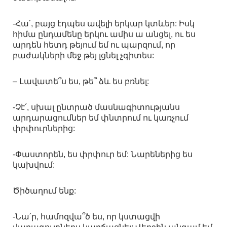
-Հա՛, բայց էդպես ավելի երկար կտևեր: Իսկ
հիմա ընդամենը երկու ամիս ա անցել, ու ես
արդեն հետդ թեյում եմ ու պարզում, որ
բաժակների մեջ թեյ լցնել չգիտես:
– Լավատե՞ս ես, թե՞ ձև ես բռնել:
-Չէ՛, սխալ ընտրած մասնագիտությանս
արդարացումներ եմ փնտրում ու կառչում
փրփուրներից:
-Փաստորեն, ես փրփուր եմ: Նարեներից ես
կախվում:
Ծիծաղում ենք:
-Նա՛ր, համոզվա՞ծ ես, որ կստացվի