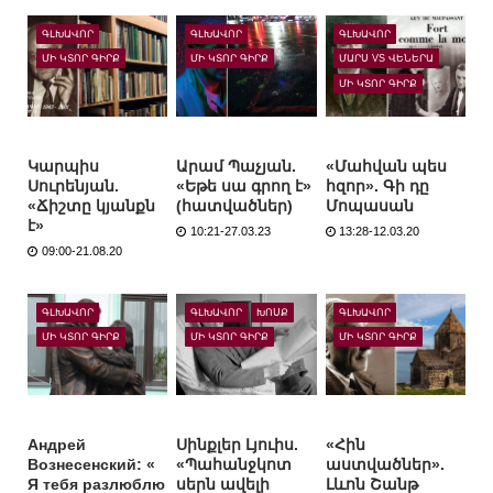
ԳԼԽԱՎՈՐ
ԳԼԽԱՎՈՐ
ԳԼԽԱՎՈՐ
ՄԻ ԿՏՈՐ ԳԻՐՔ
ՄԻ ԿՏՈՐ ԳԻՐՔ
ՄԱՐՍ VS ՎԵՆԵՐԱ
ՄԻ ԿՏՈՐ ԳԻՐՔ
Կարպիս
Արամ Պաչյան.
«Մահվան պես
Սուրենյան.
«Եթե սա գրող է»
հզոր». Գի դը
«Ճիշտը կյանքն
(հատվածներ)
Մոպասան
է»
10:21-27.03.23
13:28-12.03.20
09:00-21.08.20
ԳԼԽԱՎՈՐ
ԳԼԽԱՎՈՐ
ԽՈՍՔ
ԳԼԽԱՎՈՐ
ՄԻ ԿՏՈՐ ԳԻՐՔ
ՄԻ ԿՏՈՐ ԳԻՐՔ
ՄԻ ԿՏՈՐ ԳԻՐՔ
Андрей
Սինքլեր Լյուիս.
«Հին
Вознесенский: «
«Պահանջկոտ
աստվածներ».
Я тебя разлюблю
սերն ավելի
Լևոն Շանթ