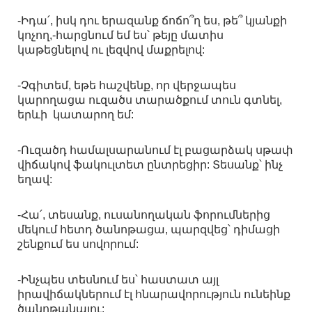
-Իդա՛, իսկ դու երազանք ճոճո՞ղ ես, թե՞ կյանքի
կոչող,-հարցնում եմ ես՝ թեյը մատիս
կաթեցնելով ու լեզվով մաքրելով:
-Չգիտեմ, եթե հաշվենք, որ վերջապես
կարողացա ուզածս տարածքում տուն գտնել,
երևի կատարող եմ:
-Ուզածդ համալսարանում էլ բացարձակ սթափ
վիճակով ֆակուլտետ ընտրեցիր: Տեսանք՝ ինչ
եղավ:
-Հա՛, տեսանք, ուսանողական ֆորումներից
մեկում հետդ ծանոթացա, պարզվեց՝ դիմացի
շենքում ես սովորում:
-Ինչպես տեսնում ես՝ հաստատ այլ
իրավիճակներում էլ հնարավորություն ունեինք
ծանոթանալու: