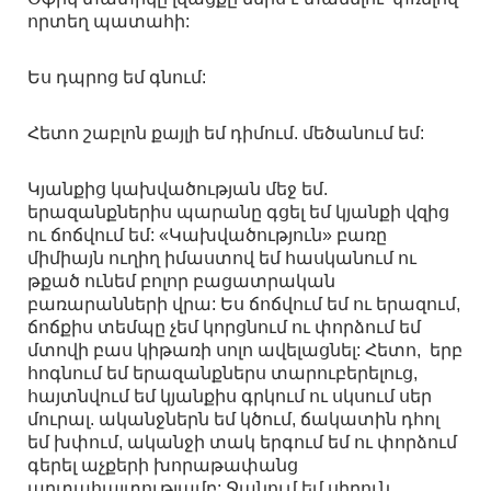
որտեղ պատահի:
Ես դպրոց եմ գնում:
Հետո շաբլոն քայլի եմ դիմում. մեծանում եմ:
Կյանքից կախվածության մեջ եմ.
երազանքներիս պարանը գցել եմ կյանքի վզից
ու ճոճվում եմ: «Կախվածություն» բառը
միմիայն ուղիղ իմաստով եմ հասկանում ու
թքած ունեմ բոլոր բացատրական
բառարանների վրա: Ես ճոճվում եմ ու երազում,
ճոճքիս տեմպը չեմ կորցնում ու փորձում եմ
մտովի բաս կիթառի սոլո ավելացնել: Հետո, երբ
հոգնում եմ երազանքներս տարուբերելուց,
հայտնվում եմ կյանքիս գրկում ու սկսում սեր
մուրալ. ականջներն եմ կծում, ճակատին դհոլ
եմ խփում, ականջի տակ երգում եմ ու փորձում
գերել աչքերի խորաթափանց
արտահայտությամբ: Ջանում եմ սիրուն