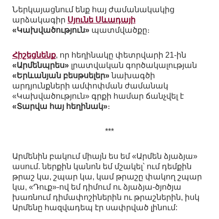
Ներկայացնում ենք հայ ժամանակակից
արձակագիր
Սյունե Սևադայի
«Կախվածություն»
պատմվածքը։
Հիշեցնենք
, որ հեղինակը փետրվարի 21-ին
«Արմենպրես»
լրատվական գործակալության
«Երևանյան բեսթսելեր»
նախագծի
արդյունքների ամփոփման ժամանակ
«Կախվածություն» գրքի համար ճանչվել է
«Տարվա հայ հեղինակ»
։
***
Արմենին բակում միայն ես եմ «Արմեն ձյաձյա»
ասում. ներքին կանոն եմ մշակել՝ ում դեմքին
թրաշ կա, շպար կա, կամ թրաշը փակող շպար
կա, «Դուք»-ով եմ դիմում ու ձյաձյա-ծյոծյա
խառնում դիմափոշիներին ու թրաշներին, իսկ
Արմենը հազվադեպ էր սափրված լինում: