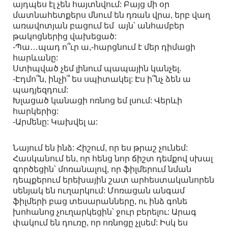
այդպես էլ չեն հայտնվում: Բայց մի օր
մատնահետքերս մնում են դռան վրա, երբ վաղ
առավոտյան բացում եմ այն՝ անհամբեր
թակոցներից վախեցած:
-Պա…պադ ո՞ւր ա,-հարցնում է մեր դիմացի
հարևանը:
Ստիպված չեմ լինում պապային կանչել.
-Էդմո՞ն, ինչի՞ ես սպիտակել: Էս ի՞նչ ձեն ա
պադյեզդում:
Խլացած կանացի ոռնոց եմ լսում: Վերևի
հարկերից:
-Արմենը: Կախվել ա:
Նայում են ինձ: Հիշում, որ ես թրաշ չունեմ:
Հասկանում են, որ հենց նոր ճիշտ դեմքով սխալ
գործեցին՝ մոռանալով, որ ֆիլմերում նման
դեպքերում երեխային շատ արհեստականորեն
սենյակ են ուղարկում: Մոռացան անգամ
ֆիլմերի բաց տեսարանները, ու ինձ գոնե
խոհանոց չուղարկեցին՝ ջուր բերելու: Արագ
փակում են դուռը, որ ոռնոցը չլսեմ: Իսկ ես