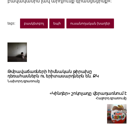
բավականին լավ արդյունք գրանցեցինք»:
tags:
բասկետբոլ
եպհ
ուսանողական խաղեր
Թմրավաճառների հիմնական թիրախը
դեռահասներն ու երիտասարդներն են. ՔԿ
Նախորդ գրառումը
«Կինդեր» շոկոլադը վերադառնում է
Հաջորդ գրառումը