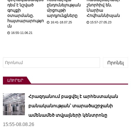
դեմ է նշված
ընդունելության
շնորհիվ են.
գույքի
մրցույթի
Մարիա
օտարմանը.
արդյունքները
Հովհաննիսյան
հայտարարությո
16:41-18.07.25
15:57-27.05.23
ւն
16:55-11.06.21
Որոնել
Որոնել
ԼՈՒՐԵՐ
Հրազդանում բացվել է արհեստական ​​
բանականության՝ տարածաշրջանի
ամենամեծ տվյալների կենտրոնը
15:55-08.08.26