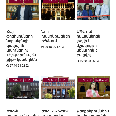
ԳԼԽԱՎՈՐ
ԼՈՒՐ
ԳԼԽԱՎՈՐ
ԼՈՒՐ
ԳԼԽԱՎՈՐ
ԼՈՒՐ
Հայ
Նոր
ԵՊՀ-ում
ֆիզիկոսները
դասընթացներ՝
իսպաներեն
նոր սերնդի
ԵՊՀ-ում
լեզվի և
գազային
մշակույթի
20:10-26.12.23
տվիչներ ու
կենտրոն է
«էլեկտրոնային
բացվել
քիթ» կստեղծեն
16:30-08.05.23
17:40-18.02.22
ԳԼԽԱՎՈՐ
ԼՈՒՐ
ԳԼԽԱՎՈՐ
ԼՈՒՐ
ԳԼԽԱՎՈՐ
ԽՃԱՆԿԱՐ
ԵՊՀ-ն
ԵՊՀ. 2025-2026
Ձեռքբերումներս
կտրականապես
ուստարվա
համալսարանի