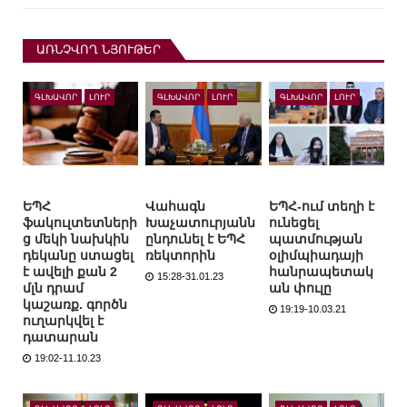
ԱՌՆՉՎՈՂ ՆՅՈՒԹԵՐ
ԳԼԽԱՎՈՐ
ԼՈՒՐ
ԳԼԽԱՎՈՐ
ԼՈՒՐ
ԳԼԽԱՎՈՐ
ԼՈՒՐ
ԵՊՀ
Վահագն
ԵՊՀ-ում տեղի է
ֆակուլտետների
Խաչատուրյանն
ունեցել
ց մեկի նախկին
ընդունել է ԵՊՀ
պատմության
դեկանը ստացել
ռեկտորին
օլիմպիադայի
է ավելի քան 2
հանրապետակ
15:28-31.01.23
մլն դրամ
ան փուլը
կաշառք. գործն
19:19-10.03.21
ուղարկվել է
դատարան
19:02-11.10.23