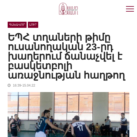
Skip
Skip
to
to
navigation
content
ԳԼԽԱՎՈՐ
ԼՈՒՐ
ԵՊՀ տղաների թիմը
ուսանողական 23-րդ
խաղերում ճանաչվել է
բասկետբոլի
առաջնության հաղթող
16:39-15.04.22