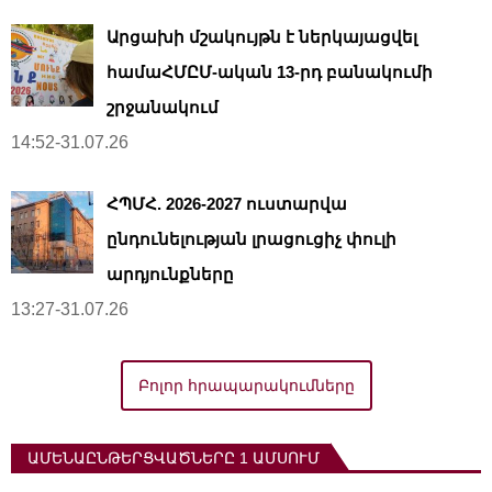
Արցախի մշակույթն է ներկայացվել
համաՀՄԸՄ-ական 13-րդ բանակումի
շրջանակում
14:52-31.07.26
ՀՊՄՀ. 2026-2027 ուստարվա
ընդունելության լրացուցիչ փուլի
արդյունքները
13:27-31.07.26
Բոլոր հրապարակումները
ԱՄԵՆԱԸՆԹԵՐՑՎԱԾՆԵՐԸ 1 ԱՄՍՈՒՄ