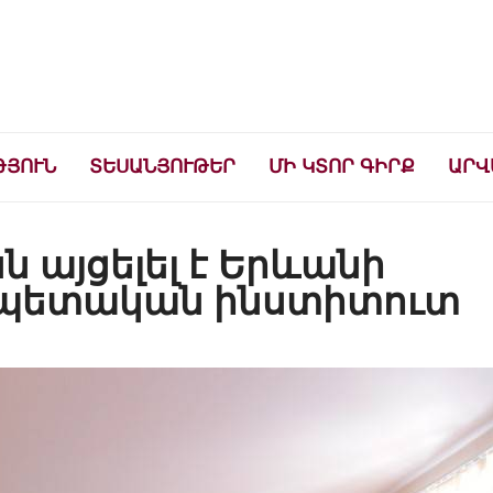
ների համար
ԹՅՈՒՆ
ՏԵՍԱՆՅՈՒԹԵՐ
ՄԻ ԿՏՈՐ ԳԻՐՔ
ԱՐՎ
 այցելել է Երևանի
ի պետական ինստիտուտ