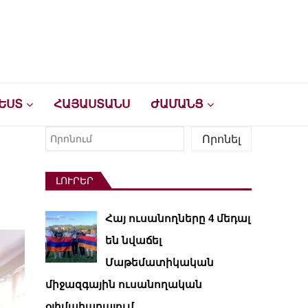
ԵՍՏ
ՀԱՅԱՍՏԱՆՍ
ԺԱՄԱՆՑ
Որոնել
Որոնել
ԼՈՒՐԵՐ
Հայ ուսանողները 4 մեդալ
են նվաճել
Մաթեմատիկական
միջազգային ուսանողական
օլիմպիադայում