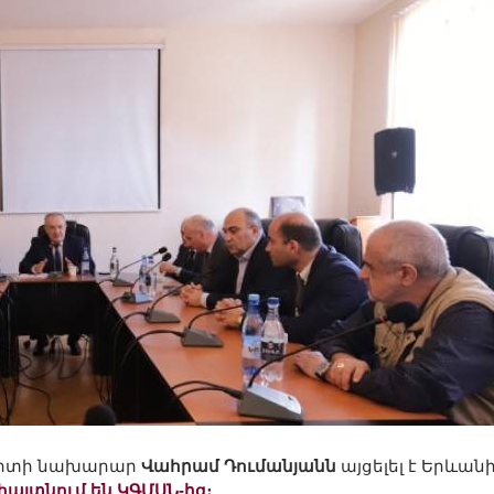
սպորտի նախարար
Վահրամ Դումանյանն
այցելել է Երևան
հայտնում են ԿԳՄՍՆ-ից։