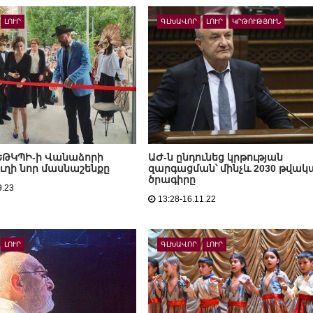
ԼՈՒՐ
ԳԼԽԱՎՈՐ
ԼՈՒՐ
ԿՐԹՈՒԹՅՈՒՆ
 ԵԹԿՊԻ-ի Վանաձորի
ԱԺ-ն ընդունեց կրթության
ւղի նոր մասնաշենքը
զարգացման՝ մինչև 2030 թվակ
ծրագիրը
9.23
13:28-16.11.22
ԼՈՒՐ
ԳԼԽԱՎՈՐ
ԼՈՒՐ