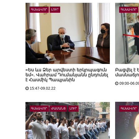
ԳԼԽԱՎՈՐ
ԼՈՒՐ
ԳԼԽԱՎՈՐ
«Ես ևս Ձեր արվեստի երկրպագուն
Բացվել է
եմ». Վահրամ Դումանյանն ընդունել
մասնաճյո
է Հասմիկ Պապյանին
09:00-06.0
15:47-09.02.22
ԳԼԽԱՎՈՐ
ԺԱՄԱՆՑ
ԼՈՒՐ
ԳԼԽԱՎՈՐ