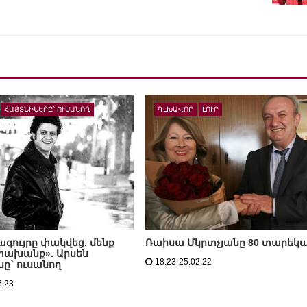
ՀԱՅՏՆԻՆԵՐԸ` ՈՒՍԱՆՈՂ
ԳԼԽԱՎՈՐ
ԼՈՒՐ
ագույրը փակվեց, մենք
Ռաիսա Մկրտչյանը 80 տարեկա
փախանք». Արսեն
18:23-25.02.22
նը` ուսանող
6.23