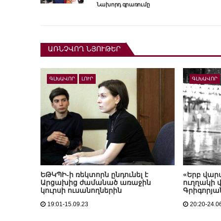
Նախորդ գրառումը
ԱՌՆՉՎՈՂ ՆՅՈՒԹԵՐ
ԳԼԽԱՎՈՐ
ԼՈՒՐ
ԳԼԽԱՎՈՐ
ԵԹԿՊԻ-ի ռեկտորն ընդունել է
«Երբ վար
Արցախից ժամանած առաջին
ուղղակի 
կուրսի ուսանողներին
Գրիգորյա
19:01-15.09.23
20:20-24.0