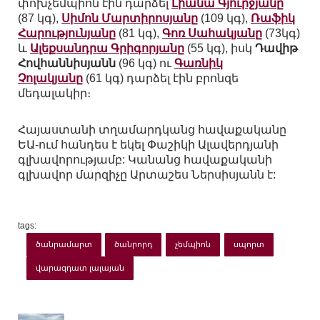
փոխչեմպիոն էին դարձել
Լիանա Գյուրջյանը
(87 կգ),
Սիմոն Մարտիրոսյանը
(109 կգ),
Ռաֆիկ
Հարությունյանը
(81 կգ),
Գոռ Սահակյանը
(73կգ)
և
Ալեքսանդրա Գրիգորյանը
(55 կգ), իսկ
Դավիթ
Հովհաննիսյանն
(96 կգ) ու
Գառնիկ
Չոլակյանը
(61 կգ) դարձել էին բրոնզե
մեդալակիր։
Հայաստանի տղամարդկանց հավաքականը
ԵԱ-ում հանդես է եկել Փաշիկի Ալավերդյանի
գլխավորությամբ: Կանանց հավաքականի
գլխավոր մարզիչը Արտաշես Ներսիսյանն է:
tags:
ծանրամարտ
ծանրորդ
չեմպիոն
սպորտ
վարազդատ լալայան