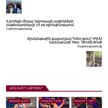
4 բրոնզե մեդալ՝ Եվրոպայի աղջիկների
մաթեմատիկայի 14-րդ օլիմպիադայում
Նախորդ գրառումը
Մշակութային քայլարշավ Դսեղ գյուղ՝ ԿԳՄՍ
նախարարի հետ. ՏԵՍԱՆՅՈւԹ
Հաջորդ գրառումը
ԱՌՆՉՎՈՂ ՆՅՈՒԹԵՐ
ԳԼԽԱՎՈՐ
ԼՈՒՐ
ԳԼԽԱՎՈՐ
ԼՈՒՐ
ԳԼԽԱՎՈՐ
ԼՈՒՐ