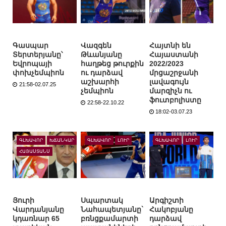
Գասպար
Վազգեն
Հայտնի են
Տերտերյանը՝
Թևանյանը
Հայաստանի
Եվրոպայի
հաղթեց թուրքին
2022/2023
փոխչեմպիոն
ու դարձավ
մրցաշրջանի
աշխարհի
լավագույն
21:58-02.07.25
չեմպիոն
մարզիչն ու
ֆուտբոլիստը
22:58-22.10.22
18:02-03.07.23
ԳԼԽԱՎՈՐ
ԽՃԱՆԿԱՐ
ԳԼԽԱՎՈՐ
ԼՈՒՐ
ԳԼԽԱՎՈՐ
ԼՈՒՐ
ՀԱՅԱՍՏԱՆՍ
Յուրի
Սպարտակ
Արգիշտի
Վարդանյանը
Նահապետյանը`
Հակոբյանը
կդառնար 65
բռնցքամարտի
դարձավ