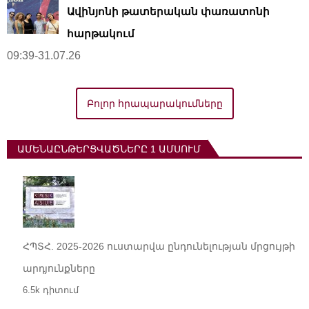
Ավինյոնի թատերական փառատոնի
հարթակում
09:39-31.07.26
Բոլոր հրապարակումները
ԱՄԵՆԱԸՆԹԵՐՑՎԱԾՆԵՐԸ 1 ԱՄՍՈՒՄ
ՀՊՏՀ. 2025-2026 ուստարվա ընդունելության մրցույթի
արդյունքները
6.5k դիտում