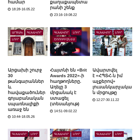
համար
քաղաքապետա
րանի շենք
18:28-16.05.22
23:16-19.08.22
ԱՐՑԱԽ
ԳԼԽԱՎՈՐ
ԳԼԽԱՎՈՐ
ԼՈՒՐ
ԳԼԽԱՎՈՐ
ԼՈՒՐ
ԼՈՒՐ
ՇՈՈՒԲԻԶՆԵՍ
Արցախի շուրջ
Հայտնի են «Brit
Ավարտվել
30
Awards 2022»-ի
է «ՀՊՏՀ-ն իմ
թանգարաններ
հաղթողները.
աչքերով»
և
Ադելը 3
լուսանկարչակա
հավաքածուներ
մրցանակ է
ն մրցույթը
գոյաբանական
ստացել
12:27-30.11.22
սպառնալիքի
(տեսանյութ)
առաջ են
14:51-09.02.22
10:44-18.05.26
ԳԼԽԱՎՈՐ
ԼՈՒՐ
ԳԼԽԱՎՈՐ
ԼՈՒՐ
ԳԼԽԱՎՈՐ
ԼՈՒՐ