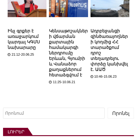
Ինչ գրքեր է
Կենսաթոշակներ
Ադրբեջանցի
առաջարկում
ի վճարման
զինծառայողներ
կարդալ ԿԳՄՍ
քարտային
ի կողմից ՀՀ
նախարարը
համակարգի
տարածքում
ներդրումը
դրոշ
21:12-20.06.25
Երևան, Գյումրի
տեղադրելու
և Վանաձոր
փորձը կանխվել
քաղաքներում
է. ԱԱԾ
հետաձգվում է
10:46-15.06.23
11:25-10.06.21
Որոնել
Որոնել
ԼՈՒՐԵՐ