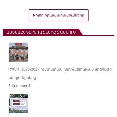
Բոլոր հրապարակումները
ԱՄԵՆԱԸՆԹԵՐՑՎԱԾՆԵՐԸ 1 ԱՄՍՈՒՄ
ՀՊՏՀ. 2026-2027 ուստարվա ընդունելության մրցույթի
արդյունքները
6.4k դիտում