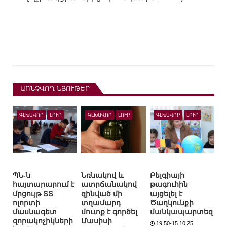
ԱՌՆՉՎՈՂ ՆՅՈՒԹԵՐ
ԳԼԽԱՎՈՐ
ԼՈՒՐ
ԳԼԽԱՎՈՐ
ԼՈՒՐ
ԳԼԽԱՎՈՐ
ԼՈՒՐ
ՊՆ-ն
Նռնակով և
Բելգիայի
հայտարարում է
ատրճանակով
թագուհին
մրցույթ ՏՏ
զինված մի
այցելել է
ոլորտի
տղամարդ
Ծաղկունքի
մասնագետ
մուտք է գործել
մանկապարտեզ
զորակոչիկների
Մասիսի
19:50-15.10.25