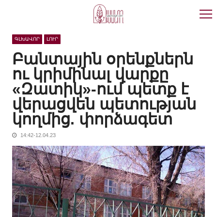
Skip
Skip
to
to
navigation
content
ԳԼԽԱՎՈՐ
ԼՈՒՐ
Բանտային օրենքներն
ու կրիմինալ վարքը
«Զատիկ»-ում պետք է
վերացվեն պետության
կողմից. փորձագետ
14:42-12.04.23