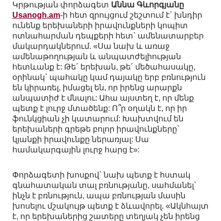
Կրթության փորձագետ
Աննա Գևորգյանը
Usanogh.am
-ի հետ զրույցում շեշտում է` խնդիր
ունենք երեխաների իրավունքների կոպիտ
ոտնահարման դեպքերի հետ` ամենատարբեր
մակարդակներում. «Սա նախ և առաջ
ամենաթողության և անպատժելիության
հետևանք է: Թե´ երեխան, թե´ մեծահասակը,
օրինակ` պահակը կամ դայակը երբ բռնություն
են կիրառել, իմացել են, որ իրենց արարքն
անպատիժ է մնալու: Ահա այստեղ է, որ մենք
պետք է լուրջ մտածենք: Ո՞ր օղակն է, որ իր
ֆունկցիան չի կատարում: Խախտվում են
երեխաների գրեթե բոլոր իրավունքները`
կյանքի իրավունքը ներառյալ: Սա
համակարգային լուրջ հարց է»:
Փորձագետի խոսքով` նախ պետք է հստակ
գնահատական տալ բռնությանը, սահմանել`
ինչն է բռնություն, ապա բռնության մասին
խոսելու մշակույթ պետք է ձևավորել. «Ակնհայտ
է, որ երեխաներից շատերը տեղյակ չեն իրենց