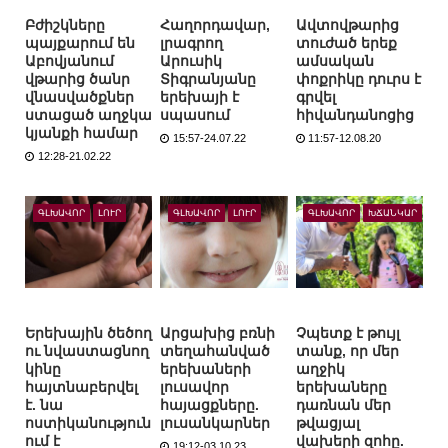
Բժիշկները
Հաղորդավար,
Ավտովթարից
պայքարում են
լրագրող
տուժած երեք
Աբովյանում
Արուսիկ
ամսական
վթարից ծանր
Տիգրանյանը
փոքրիկը դուրս է
վնասվածքներ
երեխայի է
գրվել
ստացած աղջկա
սպասում
հիվանդանոցից
կյանքի համար
15:57-24.07.22
11:57-12.08.20
12:28-21.02.22
ԳԼԽԱՎՈՐ
ԼՈՒՐ
ԳԼԽԱՎՈՐ
ԼՈՒՐ
ԳԼԽԱՎՈՐ
ԽՃԱՆԿԱՐ
Երեխային ծեծող
Արցախից բռնի
Չպետք է թույլ
ու նվաստացնող
տեղահանված
տանք, որ մեր
կինը
երեխաների
աղջիկ
հայտնաբերվել
լուսավոր
երեխաները
է. նա
հայացքները.
դառնան մեր
ոստիկանություն
լուսանկարներ
թվացյալ
ում է
վախերի զոհը.
19:12-03.10.23