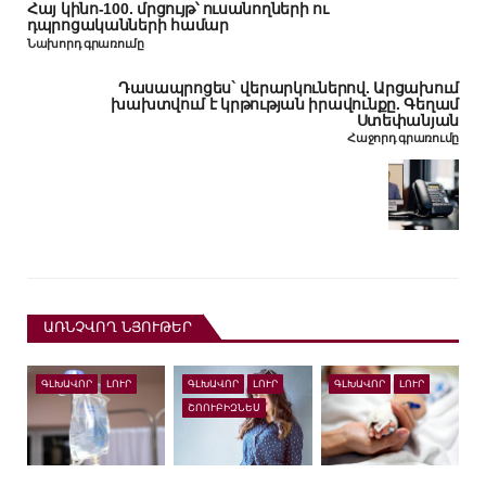
Հայ կինո-100. մրցույթ՝ ուսանողների ու
դպրոցականների համար
Նախորդ գրառումը
Դասապրոցես` վերարկուներով. Արցախում
խախտվում է կրթության իրավունքը. Գեղամ
Ստեփանյան
Հաջորդ գրառումը
ԱՌՆՉՎՈՂ ՆՅՈՒԹԵՐ
ԳԼԽԱՎՈՐ
ԼՈՒՐ
ԳԼԽԱՎՈՐ
ԼՈՒՐ
ԳԼԽԱՎՈՐ
ԼՈՒՐ
ՇՈՈՒԲԻԶՆԵՍ