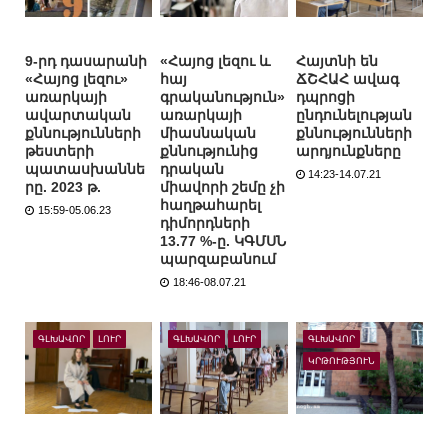
9-րդ դասարանի
«Հայոց լեզու և
Հայտնի են
«Հայոց լեզու»
հայ
ՃՇՀԱՀ ավագ
առարկայի
գրականություն»
դպրոցի
ավարտական
առարկայի
ընդունելության
քննությունների
միասնական
քննությունների
թեստերի
քննությունից
արդյունքները
պատասխաննե
դրական
14:23-14.07.21
րը. 2023 թ.
միավորի շեմը չի
հաղթահարել
15:59-05.06.23
դիմորդների
13.77 %-ը. ԿԳՄՍՆ
պարզաբանում
18:46-08.07.21
ԳԼԽԱՎՈՐ
ԼՈՒՐ
ԳԼԽԱՎՈՐ
ԼՈՒՐ
ԳԼԽԱՎՈՐ
ԿՐԹՈՒԹՅՈՒՆ