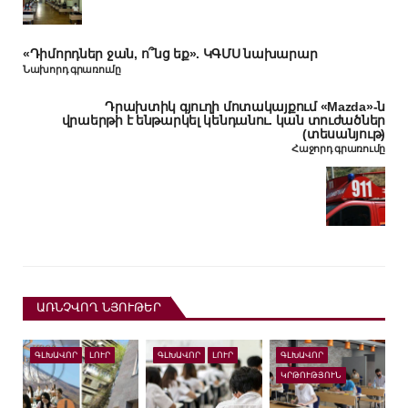
«Դիմորդներ ջան, ո՞նց եք». ԿԳՄՍ նախարար
Նախորդ գրառումը
Դրախտիկ գյուղի մոտակայքում «Mazda»-ն
վրաերթի է ենթարկել կենդանու. կան տուժածներ
(տեսանյութ)
Հաջորդ գրառումը
ԱՌՆՉՎՈՂ ՆՅՈՒԹԵՐ
ԳԼԽԱՎՈՐ
ԼՈՒՐ
ԳԼԽԱՎՈՐ
ԼՈՒՐ
ԳԼԽԱՎՈՐ
ԿՐԹՈՒԹՅՈՒՆ