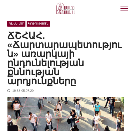
Skip
Skip
to
to
navigation
content
ԳԼԽԱՎՈՐ
ԿՐԹՈՒԹՅՈՒՆ
ՃՇՀԱՀ.
«Ճարտարապետությու
ն» առարկայի
ընդունելության
քննության
արդյունքները
19:38-05.07.20