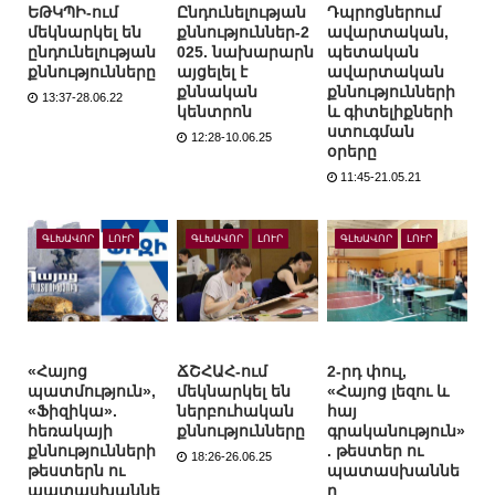
ԵԹԿՊԻ-ում
Ընդունելության
Դպրոցներում
մեկնարկել են
քննություններ-2
ավարտական,
ընդունելության
025. նախարարն
պետական
քննությունները
այցելել է
ավարտական
քննական
քննությունների
13:37-28.06.22
կենտրոն
և գիտելիքների
ստուգման
12:28-10.06.25
օրերը
11:45-21.05.21
ԳԼԽԱՎՈՐ
ԼՈՒՐ
ԳԼԽԱՎՈՐ
ԼՈՒՐ
ԳԼԽԱՎՈՐ
ԼՈՒՐ
«Հայոց
ՃՇՀԱՀ-ում
2-րդ փուլ,
պատմություն»,
մեկնարկել են
«Հայոց լեզու և
«Ֆիզիկա».
ներբուհական
հայ
հեռակայի
քննությունները
գրականություն»
քննությունների
. թեստեր ու
18:26-26.06.25
թեստերն ու
պատասխաննե
պատասխաննե
ր