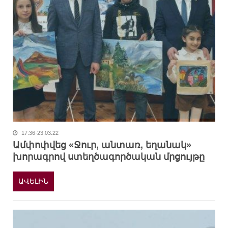
17:36-23.03.22
Ամփոփվեց «Ջուր, անտառ, եղանակ»
խորագրով ստեղծագործական մրցույթը
ԱՎԵԼԻՆ