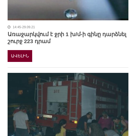
14:45-29.09.21
Առաջարկվում է ջրի 1 խ/մ-ի գինը դարձնել
շուրջ 223 դրամ
ԱՎԵԼԻՆ