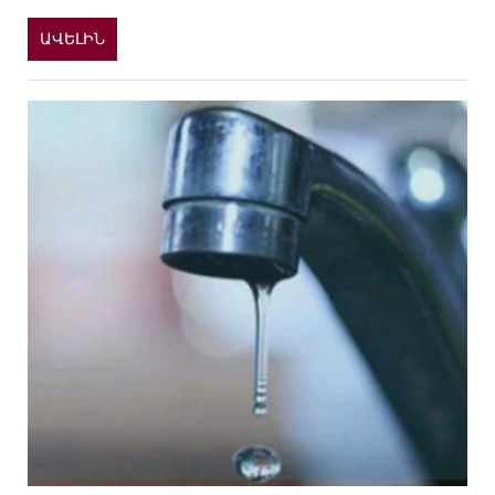
ԱՎԵԼԻՆ