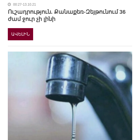
00:27-13.10.21
Ուշադրություն. Քանաքեռ-Զեյթունում 36
ժամ ջուր չի լինի
ԱՎԵԼԻՆ