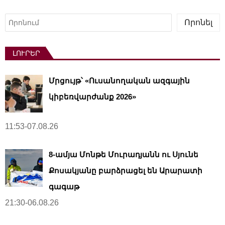
t
s
Որոնել
Որոնել
p
a
ԼՈՒՐԵՐ
g
i
Մրցույթ՝ «Ուսանողական ազգային
n
a
կիբեռվարժանք 2026»
t
i
11:53-07.08.26
o
n
8-ամյա Մոնթե Մուրադյանն ու Սյունե
Քոսակյանը բարձրացել են Արարատի
գագաթ
21:30-06.08.26