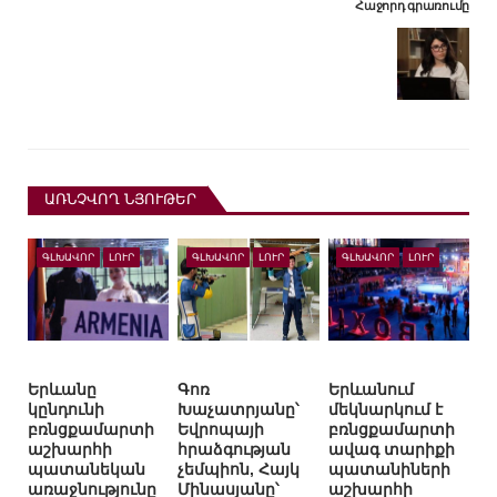
Հաջորդ գրառումը
ԱՌՆՉՎՈՂ ՆՅՈՒԹԵՐ
ԳԼԽԱՎՈՐ
ԼՈՒՐ
ԳԼԽԱՎՈՐ
ԼՈՒՐ
ԳԼԽԱՎՈՐ
ԼՈՒՐ
Երևանը
Գոռ
Երևանում
կընդունի
Խաչատրյանը՝
մեկնարկում է
բռնցքամարտի
Եվրոպայի
բռնցքամարտի
աշխարհի
հրաձգության
ավագ տարիքի
պատանեկան
չեմպիոն, Հայկ
պատանիների
առաջնությունը
Մինասյանը՝
աշխարհի