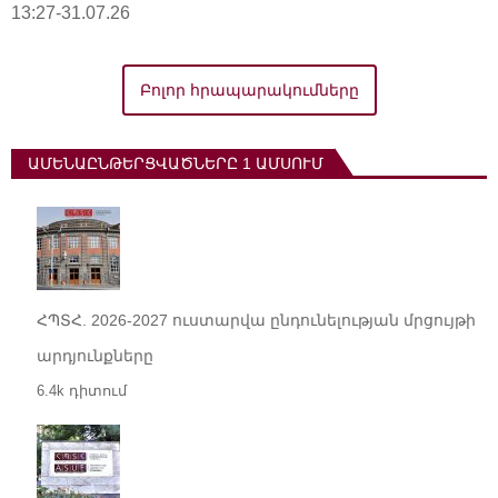
13:27-31.07.26
Բոլոր հրապարակումները
ԱՄԵՆԱԸՆԹԵՐՑՎԱԾՆԵՐԸ 1 ԱՄՍՈՒՄ
ՀՊՏՀ. 2026-2027 ուստարվա ընդունելության մրցույթի
արդյունքները
6.4k դիտում