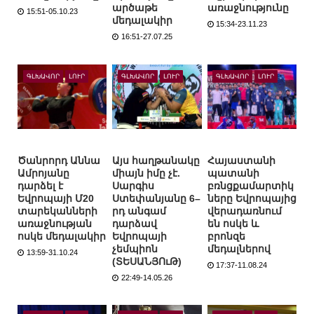
արծաթե
առաջնությունը
15:51-05.10.23
մեդալակիր
15:34-23.11.23
16:51-27.07.25
ԳԼԽԱՎՈՐ
ԼՈՒՐ
ԳԼԽԱՎՈՐ
ԼՈՒՐ
ԳԼԽԱՎՈՐ
ԼՈՒՐ
Ծանրորդ Աննա
Այս հաղթանակը
Հայաստանի
Ամրոյանը
միայն իմը չէ.
պատանի
դարձել է
Սարգիս
բռնցքամարտիկ
Եվրոպայի Մ20
Ստեփանյանը 6–
ները Եվրոպայից
տարեկանների
րդ անգամ
վերադառնում
առաջնության
դարձավ
են ոսկե և
ոսկե մեդալակիր
Եվրոպայի
բրոնզե
չեմպիոն
մեդալներով
13:59-31.10.24
(ՏԵՍԱՆՅՈւԹ)
17:37-11.08.24
22:49-14.05.26