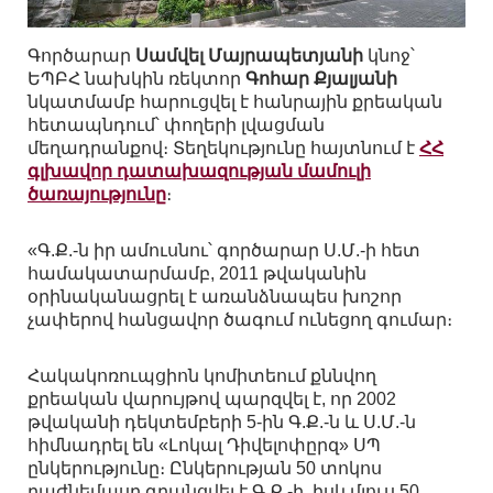
Գործարար
Սամվել Մայրապետյանի
կնոջ՝
ԵՊԲՀ նախկին ռեկտոր
Գոհար Քյալյանի
նկատմամբ հարուցվել է հանրային քրեական
հետապնդում՝ փողերի լվացման
մեղադրանքով։ Տեղեկությունը հայտնում է
ՀՀ
գլխավոր դատախազության մամուլի
ծառայությունը
։
«Գ.Ք.-ն իր ամուսնու՝ գործարար Ս.Մ.-ի հետ
համակատարմամբ, 2011 թվականին
օրինականացրել է առանձնապես խոշոր
չափերով հանցավոր ծագում ունեցող գումար։
Հակակոռուպցիոն կոմիտեում քննվող
քրեական վարույթով պարզվել է, որ 2002
թվականի դեկտեմբերի 5-ին Գ.Ք.-ն և Ս.Մ.-ն
հիմնադրել են «Լոկալ Դիվելոփըրզ» ՍՊ
ընկերությունը։ Ընկերության 50 տոկոս
բաժնեմասը գրանցվել է Գ.Ք.-ի, իսկ մյուս 50