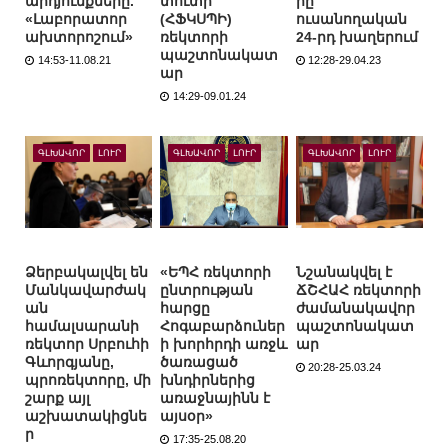
արդյունքները.
տուտի
րը
«Լաբորատոր
(ՀՖԿՍՊԻ)
ուսանողական
ախտորոշում»
ռեկտորի
24-րդ խաղերում
պաշտոնակատ
14:53-11.08.21
12:28-29.04.23
ար
14:29-09.01.24
ԳԼԽԱՎՈՐ
ԼՈՒՐ
ԳԼԽԱՎՈՐ
ԼՈՒՐ
ԳԼԽԱՎՈՐ
ԼՈՒՐ
Ձերբակալվել են
«ԵՊՀ ռեկտորի
Նշանակվել է
Մանկավարժակ
ընտրության
ՃՇՀԱՀ ռեկտորի
ան
հարցը
ժամանակավոր
համալսարանի
Հոգաբարձուներ
պաշտոնակատ
ռեկտոր Սրբուհի
ի խորհրդի առջև
ար
Գևորգյանը,
ծառացած
20:28-25.03.24
պրոռեկտորը, մի
խնդիրներից
շարք այլ
առաջնայինն է
աշխատակիցնե
այսօր»
ր
17:35-25.08.20