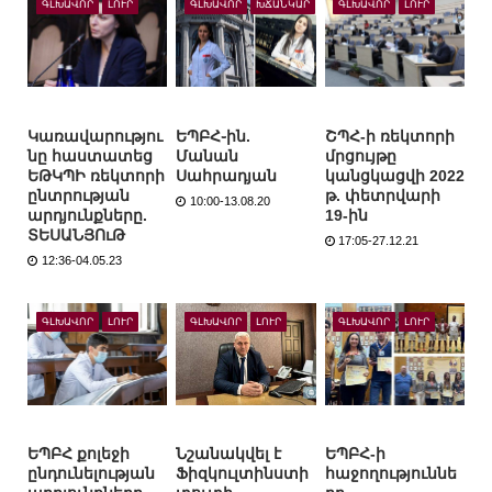
ԳԼԽԱՎՈՐ
ԼՈՒՐ
ԳԼԽԱՎՈՐ
ԽՃԱՆԿԱՐ
ԳԼԽԱՎՈՐ
ԼՈՒՐ
Կառավարությու
ԵՊԲՀ֊ին.
ՇՊՀ-ի ռեկտորի
նը հաստատեց
Մանան
մրցույթը
ԵԹԿՊԻ ռեկտորի
Սահրադյան
կանցկացվի 2022
ընտրության
թ. փետրվարի
10:00-13.08.20
արդյունքները.
19-ին
ՏԵՍԱՆՅՈւԹ
17:05-27.12.21
12:36-04.05.23
ԳԼԽԱՎՈՐ
ԼՈՒՐ
ԳԼԽԱՎՈՐ
ԼՈՒՐ
ԳԼԽԱՎՈՐ
ԼՈՒՐ
ԵՊԲՀ քոլեջի
Նշանակվել է
ԵՊԲՀ-ի
ընդունելության
Ֆիզկուլտինստի
հաջողություննե