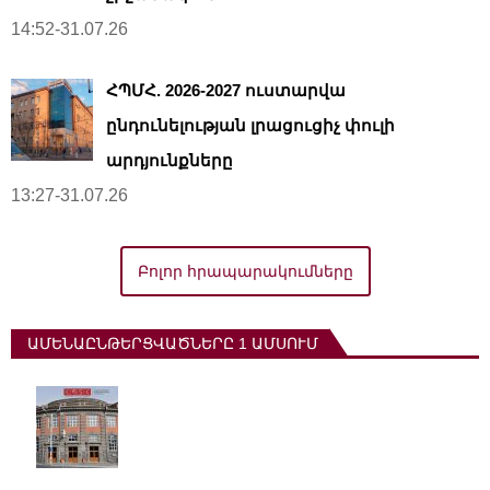
14:52-31.07.26
ՀՊՄՀ. 2026-2027 ուստարվա
ընդունելության լրացուցիչ փուլի
արդյունքները
13:27-31.07.26
Բոլոր հրապարակումները
ԱՄԵՆԱԸՆԹԵՐՑՎԱԾՆԵՐԸ 1 ԱՄՍՈՒՄ