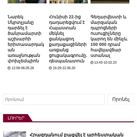
Նարեկ
Հունիսի 22-ից
Գեղարվեստի և
Մկրտչյանը
դադարեցվում է
մարզական
դարձել է
Հայաստան
դպրոցների
ծանրամարտի
մեկնել
ուսուցիչները
աշխարհի
ցանկացող
կարող են մինչև
երիտասարդակ
քաղաքացիների
100 000 դրամ
ան
առցանց
հավելավճար
առաջնության
ցուցակագրումը.
ստանալ
փոխչեմպիոն
դեսպանատուն
13:43-10.02.23
12:58-06.05.26
16:29-22.06.20
Որոնել
Որոնել
ԼՈՒՐԵՐ
Հրազդանում բացվել է արհեստական ​​