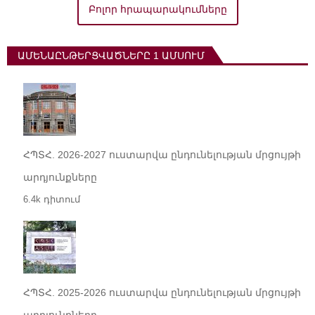
Բոլոր հրապարակումները
ԱՄԵՆԱԸՆԹԵՐՑՎԱԾՆԵՐԸ 1 ԱՄՍՈՒՄ
ՀՊՏՀ. 2026-2027 ուստարվա ընդունելության մրցույթի
արդյունքները
6.4k դիտում
ՀՊՏՀ. 2025-2026 ուստարվա ընդունելության մրցույթի