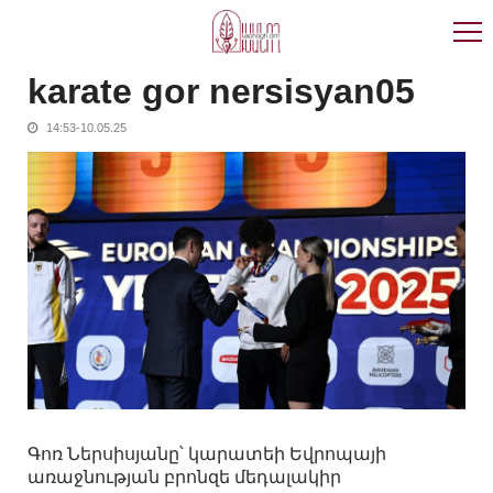
Skip
Skip
to
to
navigation
content
karate gor nersisyan05
14:53-10.05.25
Գոռ Ներսիսյանը՝ կարատեի Եվրոպայի
առաջնության բրոնզե մեդալակիր