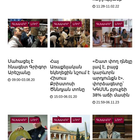
11:28-11.02.22
ԳԼԽԱՎՈՐ
ԼՈՒՐ
ԳԼԽԱՎՈՐ
ԼՈՒՐ
ԳԼԽԱՎՈՐ
ԼՈՒՐ
Մահացել է
Հայ
«Շատ փող դնելը
հնագետ Գրիգոր
Առաքելական
լավ է, բայց
Արեշյանը
եկեղեցին նշում է
կարևորն
Հիսուս
արդյունքն է».
09:00-03.08.20
Քրիստոսի
փորձագետը`
Ծննդյան տոնը
ԿԳՄՍՆ բյուջեի
38% աճի մասին
15:03-06.01.20
21:59-06.11.23
ԳԼԽԱՎՈՐ
ԼՈՒՐ
ԳԼԽԱՎՈՐ
ԼՈՒՐ
ԳԼԽԱՎՈՐ
ԼՈՒՐ