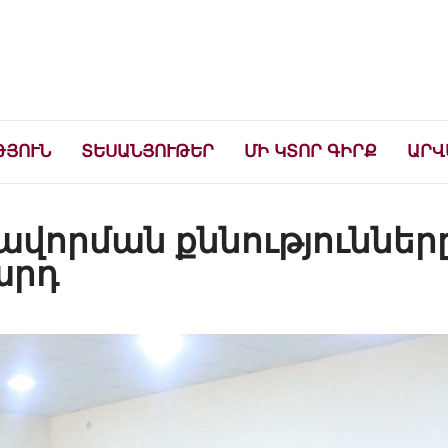
ների համար
ԹՅՈՒՆ
ՏԵՍԱՆՅՈՒԹԵՐ
ՄԻ ԿՏՈՐ ԳԻՐՔ
ԱՐՎ
վորման քննություններ
արդ