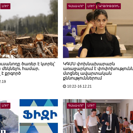
ԼՈՒՐ
ԳԼԽԱՎՈՐ
ԼՈՒՐ
ԿՐԹՈՒԹՅՈՒՆ
ուսանողը ծառեր է կտրել՝
ԿԳՄՍ փոխնախարարն
 մեկնելու համար.
առաջարկում է փոփոխություն
 է քրգործ
մտցնել ավարտական
քննություններում
2.19
10:22-16.12.21
ԼՈՒՐ
ԳԼԽԱՎՈՐ
ԼՈՒՐ