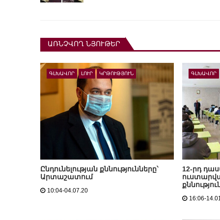
ԱՌՆՉՎՈՂ ՆՅՈՒԹԵՐ
ԳԼԽԱՎՈՐ
ԼՈՒՐ
ԿՐԹՈՒԹՅՈՒՆ
ԳԼԽԱՎՈՐ
Ընդունելության քննությունները՝
12-րդ դաս
Արտաշատում
ուստարվա
քննությո
10:04-04.07.20
16:06-14.0