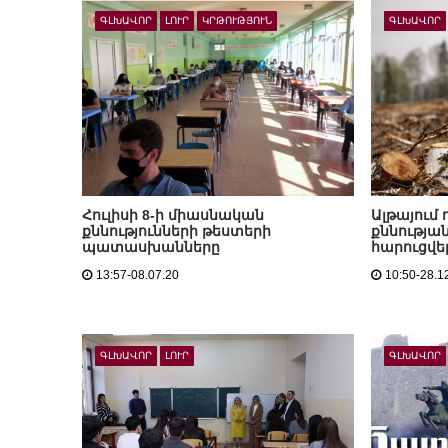
ԳԼԽԱՎՈՐ
ԼՈՒՐ
ԿՐԹՈՒԹՅՈՒՆ
ԳԼԽԱՎՈՐ
Հուլիսի 8-ի միասնական
Ալթայում 
քննությունների թեստերի
քննության
պատասխանները
հարուցվել
13:57-08.07.20
10:50-28.1
ԳԼԽԱՎՈՐ
ԼՈՒՐ
ԳԼԽԱՎՈՐ