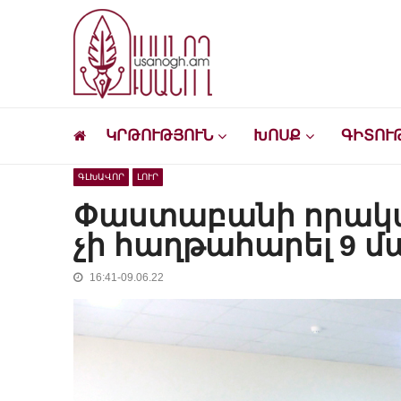
Skip
Skip
to
to
navigation
content
Ուսանող
Լրատվական-մշակութային կայք՝ ուսանող
ԿՐԹՈՒԹՅՈՒՆ
ԽՈՍՔ
ԳԻՏՈՒ
ԳԼԽԱՎՈՐ
ԼՈՒՐ
Փաստաբանի որակա
չի հաղթահարել 9 մ
16:41-09.06.22