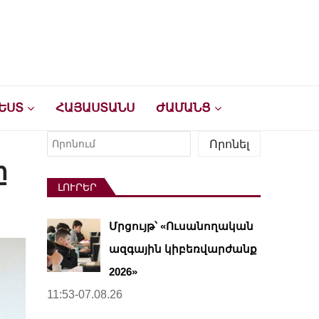
ԵՍՏ
ՀԱՅԱՍՏԱՆՍ
ԺԱՄԱՆՑ
Որոնել
Որոնել
ը
ԼՈՒՐԵՐ
Մրցույթ՝ «Ուսանողական
ազգային կիբեռվարժանք
2026»
11:53-07.08.26