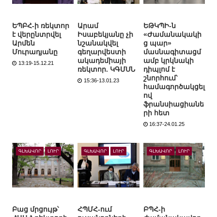
ԵՊԲՀ-ի ռեկտոր
Արամ
ԵԹԿՊԻ-ն
է վերընտրվել
Իսաբեկյանը չի
«Ժամանակակի
Արմեն
նշանակվել
ց պար»
Մուրադյանը
գեղարվեստի
մասնագիտացմ
ակադեմիայի
ամբ կրկնակի
13:19-15.12.21
ռեկտոր. ԿԳՄՍՆ
դիպլոմ է
շնորհում՝
15:36-13.01.23
համագործակցել
ով
ֆրանսիացիանե
րի հետ
16:37-24.01.25
ԳԼԽԱՎՈՐ
ԼՈՒՐ
ԳԼԽԱՎՈՐ
ԼՈՒՐ
ԳԼԽԱՎՈՐ
ԼՈՒՐ
Բաց մրցույթ՝
ՀՊՄՀ-ում
ԲՊՀ-ի