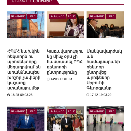
ԱՌՆՉՎՈՂ ՆՅՈՒԹԵՐ
ԳԼԽԱՎՈՐ
ԼՈՒՐ
ԳԼԽԱՎՈՐ
ԼՈՒՐ
ԳԼԽԱՎՈՐ
ԼՈՒՐ
ՀՊՄՀ նախկին
Կառավարությու
Մանկավարժակ
ռեկտորն ու
նը մինչ օրս չի
ան
պրոռեկտորը
հաստատել ԲՊՀ
համալսարանի
մեղադրվում են
ռեկտորի
ռեկտոր
առանձնապես
ընտրությունը
ընտրվեց
խոշոր չափերի
պրոֆեսոր
14:08-12.01.23
կաշառք
Սրբուհի
ստանալու մեջ
Գևորգյանը
18:28-09.03.26
17:42-19.03.22
ԳԼԽԱՎՈՐ
ԼՈՒՐ
ԳԼԽԱՎՈՐ
ԼՈՒՐ
ԳԼԽԱՎՈՐ
ԼՈՒՐ