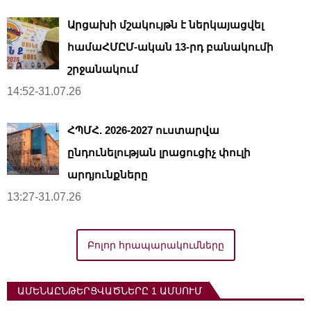
Արցախի մշակույթն է ներկայացվել
համաՀՄԸՄ-ական 13-րդ բանակումի
շրջանակում
14:52-31.07.26
ՀՊՄՀ. 2026-2027 ուստարվա
ընդունելության լրացուցիչ փուլի
արդյունքները
13:27-31.07.26
Բոլոր հրապարակումները
ԱՄԵՆԱԸՆԹԵՐՑՎԱԾՆԵՐԸ 1 ԱՄՍՈՒՄ