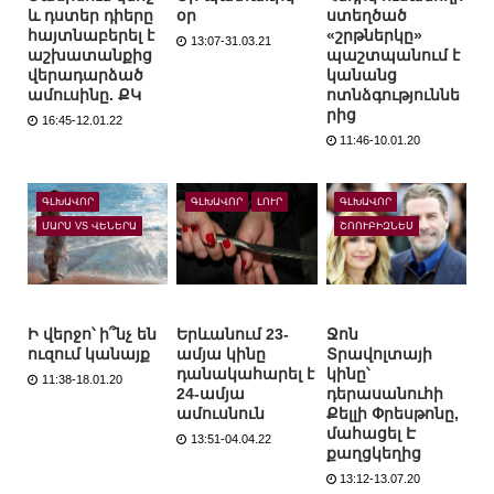
և դստեր դիերը
օր
ստեղծած
հայտնաբերել է
«շրթներկը»
13:07-31.03.21
աշխատանքից
պաշտպանում է
վերադարձած
կանանց
ամուսինը. ՔԿ
ոտնձգություննե
րից
16:45-12.01.22
11:46-10.01.20
ԳԼԽԱՎՈՐ
ԳԼԽԱՎՈՐ
ԼՈՒՐ
ԳԼԽԱՎՈՐ
ՄԱՐՍ VS ՎԵՆԵՐԱ
ՇՈՈՒԲԻԶՆԵՍ
Ի վերջո՝ ի՞նչ են
Երևանում 23-
Ջոն
ուզում կանայք
ամյա կինը
Տրավոլտայի
դանակահարել է
կինը՝
11:38-18.01.20
24-ամյա
դերասանուհի
ամուսնուն
Քելլի Փրեսթոնը,
մահացել Է
13:51-04.04.22
քաղցկեղից
13:12-13.07.20