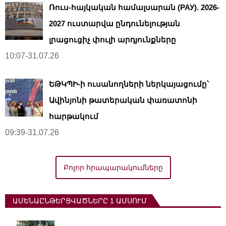
Ռուս-հայկական համալսարան (РАУ). 2026-
2027 ուստարվա ընդունելության
լրացուցիչ փուլի արդյունքները
10:07-31.07.26
ԵԹԿՊԻ-ի ուսանողների ներկայացումը՝
Ավինյոնի թատերական փառատոնի
հարթակում
09:39-31.07.26
Բոլոր հրապարակումները
ԱՄԵՆԱԸՆԹԵՐՑՎԱԾՆԵՐԸ 1 ԱՄՍՈՒՄ