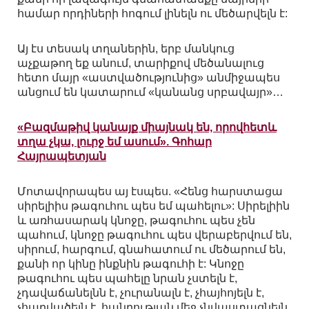
համար որդիների հոգում լինելն ու մեծարվելն է:
Այ էս տեսակ տղաներին, երբ մանկուց
աչքաթող եք անում, տարիքով մեծանալուց
հետո մայր «աստվածությունից» անմիջապես
անցում են կատարում «կանանց սրբավայր»…
«Բազմաթիվ կանայք միայնակ են, որովհետև
տղա չկա, լուրջ եմ ասում». Գոհար
Հայրապետյան
Մոտավորապես այ էսպես. «Հենց հարստացա
սիրելիիս թագուհու պես եմ պահելու»: Սիրելիին
և առհասարակ կնոջը, թագուհու պես չեն
պահում, կնոջը թագուհու պես վերաբերվում են,
սիրում, հարգում, գնահատում ու մեծարում են,
քանի որ կինը ինքնին թագուհի է: Կնոջը
թագուհու պես պահելը նրան չստելն է,
չդավաճանելնն է, չուրանալն է, չհայհոյելն է,
չհարվածելն է, հանրության մեջ չնվաստացնելն