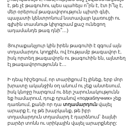
է, թե չէ թագուհու պես պահելս ո՞րն է, էտ ի՞նչ է,
մեր օրերում թագավորություն պիտի գնի,
պալատի կենտրոնում նստավայր կառուցի ու
գլխին տասնութ կիլոգրամ քաշ ունեցող
ադամանդե թագ դնի՞…)
Յուրաքանչյուր կին իրեն թագուհի է զգում այն
տղամարդու կողքին, ով էությամբ թագավոր է,
իսկ որտեղ թագավորն ու թագուհին են, այնտեղ
էլ թագավորությունն է…
Ի դեպ հիշեցում, որ տարիքում էլ լինեք, երբ մոր
խրատը ականջին օղ անում ու չեք անտեսում,
իսկ կնոջը հարգում ու ձեր շարունակությունն
եք համարում, դուք դրանով «подкаблучник» չեք
դառնում, քանի որ դա
տղամարդուն
վայել
արարք է, ոչ թե խաբկանք, թե իբր
տղամարդուն տղամարդ է դարձնում` ձայնի
բարձր տոնն ու սրիկային վայել արարքները: