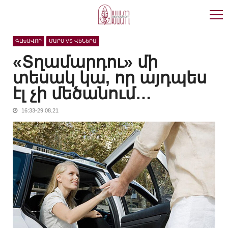
Skip
Skip
to
to
navigation
content
ԳԼԽԱՎՈՐ
ՄԱՐՍ VS ՎԵՆԵՐԱ
«Տղամարդու» մի
տեսակ կա, որ այդպես
էլ չի մեծանում…
16:33-29.08.21