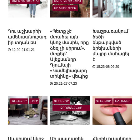
ՄԱՐՍ VS ՎԵՆԵՐԱ
ՄԱՐՍ VS ՎԵՆԵՐԱ
ՄԻ ԿՏՈՐ ԳԻՐՔ
Դու աշխարհի
«Պետք չէ
Խաշթառակում
ամենաանուշադ
մտածել այն
ծեծի
իր տղան ես
կնոջ մասին, որը
ենթարկված
ձեզ չի սիրում».
երեխաների
12:29-21.01.21
մտքեր՝
մայրը մահացել
Ալեքսանդր
է
Դյումայի
18:23-08.09.20
«Կամելիազարդ
տիկինը» վեպից
20:21-27.07.23
ԳԼԽԱՎՈՐ
ԼՈՒՐ
ԳԼԽԱՎՈՐ
ԳԼԽԱՎՈՐ
ԽՃԱՆԿԱՐ
ԶԲՈՍԱՆՔՆԵՐ
ՄԱՐՏԻՆԱՅԻ ՀԵՏ
Մասիսում կնոջ
Մի պատառիկ
Հնդիկ ուսանողի