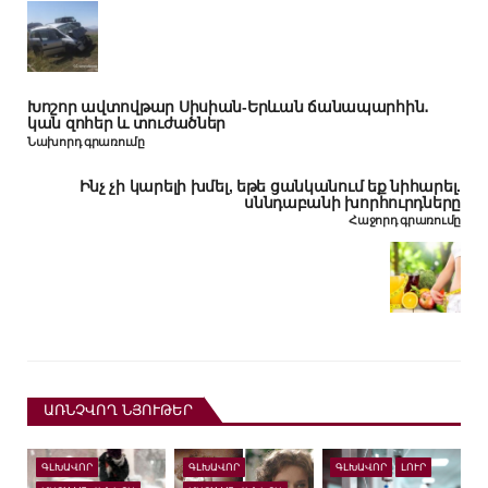
Խոշոր ավտովթար Սիսիան-Երևան ճանապարհին․
կան զոհեր և տուժածներ
Նախորդ գրառումը
Ինչ չի կարելի խմել, եթե ցանկանում եք նիհարել.
սննդաբանի խորհուրդները
Հաջորդ գրառումը
ԱՌՆՉՎՈՂ ՆՅՈՒԹԵՐ
ԳԼԽԱՎՈՐ
ԳԼԽԱՎՈՐ
ԳԼԽԱՎՈՐ
ԼՈՒՐ