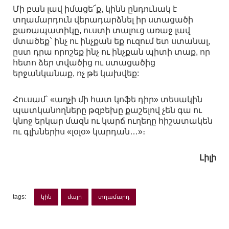
Մի բան լավ իմացե՜ք, կինն ընդունակ է
տղամարդուն վերադարձնել իր ստացածի
քառապատիկը, ուստի տալուց առաջ լավ
մտածեք` ինչ ու ինչքան եք ուզում ետ ստանալ,
ըստ դրա որոշեք ինչ ու ինչքան պիտի տաք, որ
հետո ձեր տվածից ու ստացածից
երջանկանաք, ոչ թե կախվեք:
Հուսամ` «աղչի մի հատ կոֆե դիր» տեսակին
պատկանողները թզբեխը քաշելով չեն գա ու
կնոջ երկար մազն ու կարճ ուղեղը հիշատակեն
ու գլխներիս «լօլօ» կարդան…»։
Լիլի
tags:
կին
մայր
տղամարդ