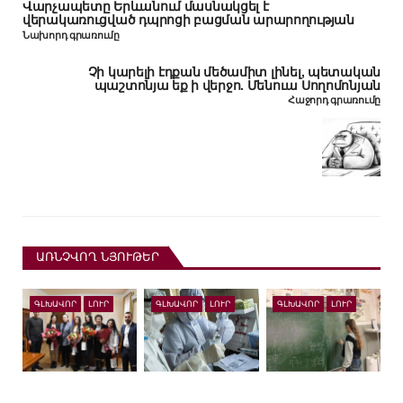
Վարչապետը Երևանում մասնակցել է
վերակառուցված դպրոցի բացման արարողության
Նախորդ գրառումը
Չի կարելի էդքան մեծամիտ լինել, պետական
պաշտոնյա եք ի վերջո. Մենուա Սողոմոնյան
Հաջորդ գրառումը
ԱՌՆՉՎՈՂ ՆՅՈՒԹԵՐ
ԳԼԽԱՎՈՐ
ԼՈՒՐ
ԳԼԽԱՎՈՐ
ԼՈՒՐ
ԳԼԽԱՎՈՐ
ԼՈՒՐ