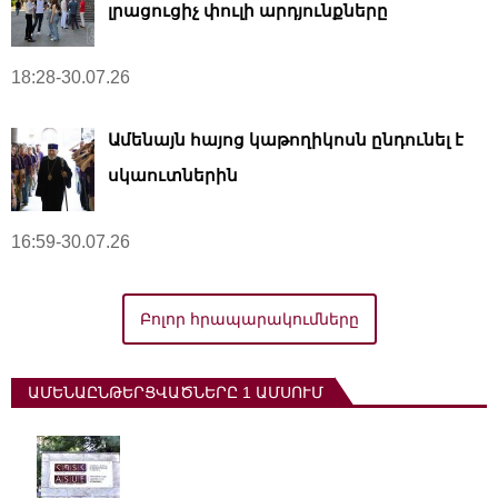
լրացուցիչ փուլի արդյունքները
18:28-30.07.26
Ամենայն հայոց կաթողիկոսն ընդունել է
սկաուտներին
16:59-30.07.26
Բոլոր հրապարակումները
ԱՄԵՆԱԸՆԹԵՐՑՎԱԾՆԵՐԸ 1 ԱՄՍՈՒՄ