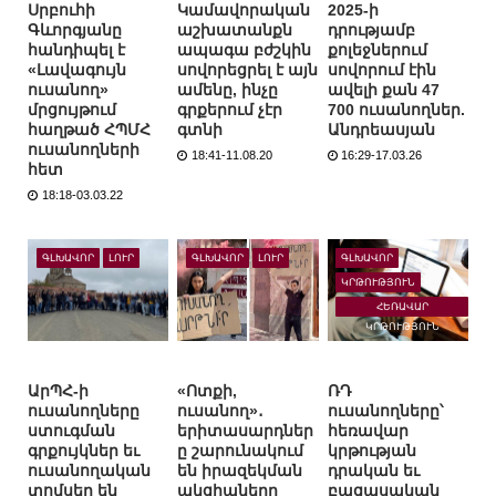
Սրբուհի
Կամավորական
2025-ի
Գևորգյանը
աշխատանքն
դրությամբ
հանդիպել է
ապագա բժշկին
քոլեջներում
«Լավագույն
սովորեցրել է այն
սովորում էին
ուսանող»
ամենը, ինչը
ավելի քան 47
մրցույթում
գրքերում չէր
700 ուսանողներ.
հաղթած ՀՊՄՀ
գտնի
Անդրեասյան
ուսանողների
18:41-11.08.20
16:29-17.03.26
հետ
18:18-03.03.22
ԳԼԽԱՎՈՐ
ԼՈՒՐ
ԳԼԽԱՎՈՐ
ԼՈՒՐ
ԳԼԽԱՎՈՐ
ԿՐԹՈՒԹՅՈՒՆ
ՀԵՌԱՎԱՐ
ԿՐԹՈՒԹՅՈՒՆ
ԱրՊՀ-ի
«Ոտքի,
ՌԴ
ուսանողները
ուսանող»․
ուսանողները՝
ստուգման
երիտասարդներ
հեռավար
գրքույկներ եւ
ը շարունակում
կրթության
ուսանողական
են իրազեկման
դրական եւ
տոմսեր են
ակցիաները
բացասական