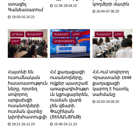
ստացել
կողմերի մասին
12:36-28.04.22
Գանձասարում
16:44-07.06.20
19:03-02.10.21
ԱՐՑԱԽ
ԳԼԽԱՎՈՐ
ԳԼԽԱՎՈՐ
ԼՈՒՐ
ԳԼԽԱՎՈՐ
ԼՈՒՐ
ԼՈՒՐ
ԿՐԹՈՒԹՅՈՒՆ
Հայտնի են
ՀՀ քաղաքացի
ՀՀ-ում սովորող
ուսումնական
ուսանողները,
Վրաստանի 1046
հաստատություն
ովքեր պատշաճ
քաղաքացի
ները, որտեղ
առաջադիմությո
կարող է հատել
սովորող
ւն կցուցաբերեն,
սահմանը
արցախցի
ուսման վարձ
10:03-18.09.20
ուսանողների
չեն վճարի.
ուսման վարձը
Փաշինյան
կփոխհատուցվի
(ՏԵՍԱՆՅՈւԹ)
18:21-26.12.23
15:40-24.11.23