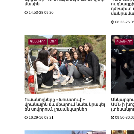
մասին
ու գնացք
դժբախտ
14:53-28.09.20
մանրամա
08:23-26.0
ԳԼԽԱՎՈՐ
ԼՈՒՐ
ԳԼԽԱՎՈՐ
Ուսանողները «Խուստուփ»
Անկարգութ
վրանային ճամբարում նաեւ կրակել
ԱՄՆ-ի խո
են սովորում. լուսանկարներ
(տեսանյու
16:29-16.08.21
09:50-30.0