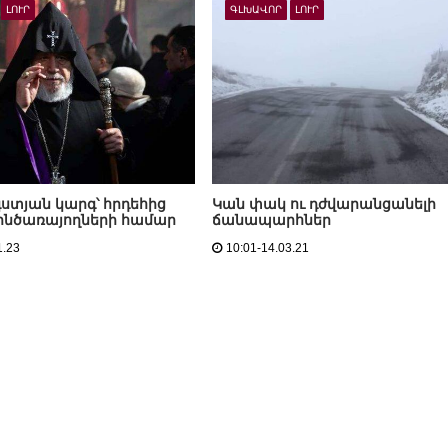
ԼՈՒՐ
ԳԼԽԱՎՈՐ
ԼՈՒՐ
ստյան կարգ՝ հրդեհից
Կան փակ ու դժվարանցանելի
ինծառայողների համար
ճանապարհներ
1.23
10:01-14.03.21