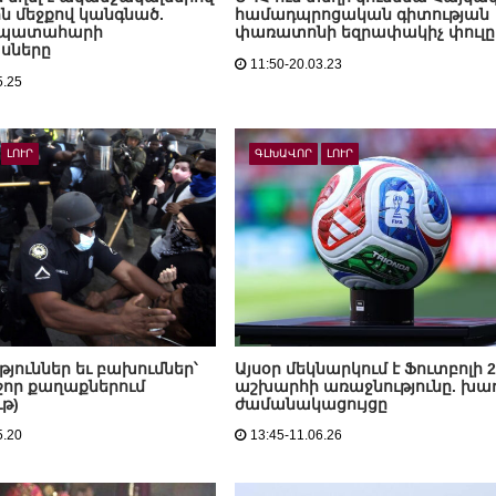
ին մեջքով կանգնած.
համադպրոցական գիտության
 պատահարի
փառատոնի եզրափակիչ փուլը
սները
11:50-20.03.23
5.25
ԼՈՒՐ
ԳԼԽԱՎՈՐ
ԼՈՒՐ
յուններ եւ բախումներ՝
Այսօր մեկնարկում է Ֆուտբոլի 2
շոր քաղաքներում
աշխարհի առաջնությունը. խա
թ)
ժամանակացույցը
5.20
13:45-11.06.26