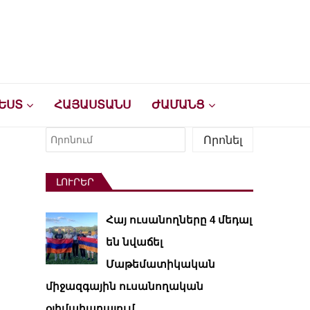
ԵՍՏ
ՀԱՅԱՍՏԱՆՍ
ԺԱՄԱՆՑ
Որոնել
Որոնել
ԼՈՒՐԵՐ
Հայ ուսանողները 4 մեդալ
են նվաճել
Մաթեմատիկական
միջազգային ուսանողական
օլիմպիադայում