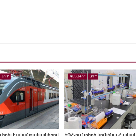
ԼՈՒՐ
ԳԼԽԱՎՈՐ
ԼՈՒՐ
եղել է ականջակալներով
ԵՊՀ-ում տեղի կունենա Հայկա