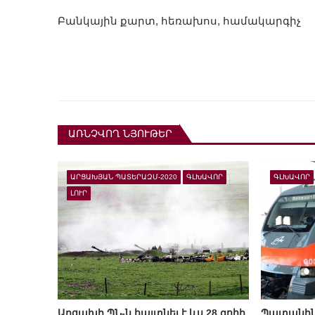
Բանկային քարտ, հեռախոս, համակարգիչ
ԱՌՆՉՎՈՂ ՆՅՈՒԹԵՐ
ԱՐՑԱԽՅԱՆ ՊԱՏԵՐԱԶՄ-2020
ԳԼԽԱՎՈՐ
ԳԼԽԱՎՈՐ
ԼՈՒՐ
Արցախի ՊՆ-ն հայտնել է ևս 28 զոհի
Պատանին 