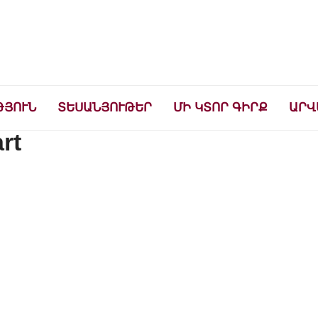
ների համար
ԹՅՈՒՆ
ՏԵՍԱՆՅՈՒԹԵՐ
ՄԻ ԿՏՈՐ ԳԻՐՔ
ԱՐՎ
rt