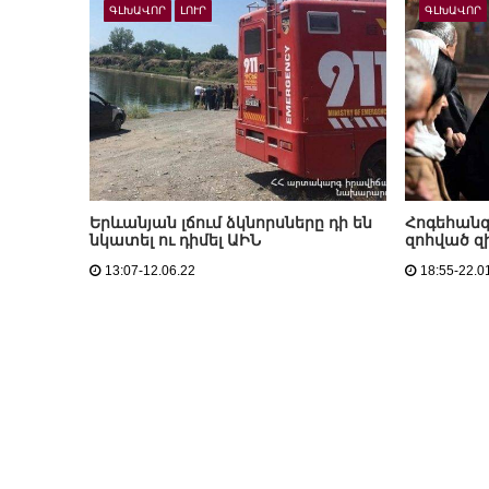
ԳԼԽԱՎՈՐ
ԼՈՒՐ
ԳԼԽԱՎՈՐ
Երևանյան լճում ձկնորսները դի են
Հոգեհանգ
նկատել ու դիմել ԱԻՆ
զոհված զ
13:07-12.06.22
18:55-22.0