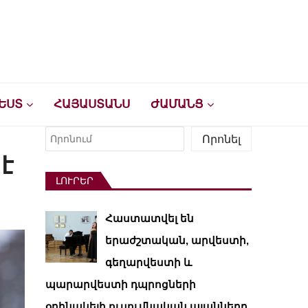
ԵՍՏ
ՀԱՅԱՍՏԱՆՍ
ԺԱՄԱՆՑ
Որոնել
Որոնել
է
ԼՈՒՐԵՐ
Հաստատվել են
երաժշտական, արվեստի,
գեղարվեստի և
պարարվեստի դպրոցների
օրինակելի ուսումնական պլանները