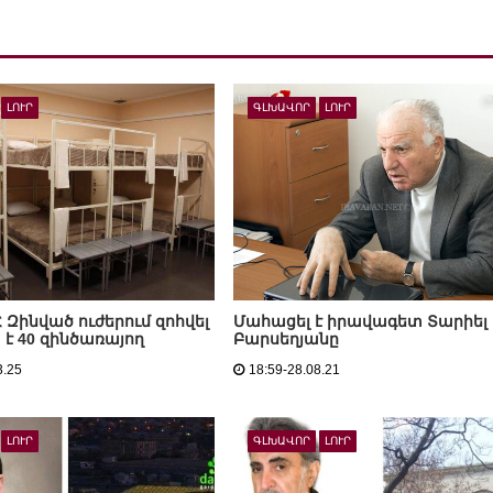
ԼՈՒՐ
ԳԼԽԱՎՈՐ
ԼՈՒՐ
Հ Զինված ուժերում զոհվել
Մահացել է իրավագետ Տարիել
 է 40 զինծառայող
Բարսեղյանը
3.25
18:59-28.08.21
ԼՈՒՐ
ԳԼԽԱՎՈՐ
ԼՈՒՐ