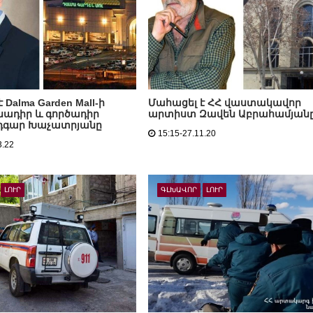
 Dalma Garden Mall-ի
Մահացել է ՀՀ վաստակավոր
ադիր և գործադիր
արտիստ Զավեն Աբրահամյան
Էդգար Խաչատրյանը
15:15-27.11.20
3.22
ԼՈՒՐ
ԳԼԽԱՎՈՐ
ԼՈՒՐ