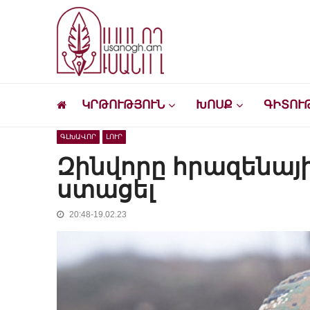
Skip
Skip
to
to
navigation
content
Ուսանող
Լրատվական-մշակութային կայք՝ ուսանող
ԿՐԹՈՒԹՅՈՒՆ
ԽՈՍՔ
ԳԻՏՈՒ
ԳԼԽԱՎՈՐ
ԼՈՒՐ
Զինվորը հրազենայի
ստացել
20:48-19.02.23