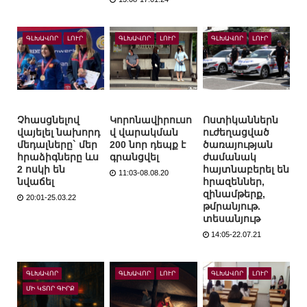
ԳԼԽԱՎՈՐ
ԼՈՒՐ
ԳԼԽԱՎՈՐ
ԼՈՒՐ
ԳԼԽԱՎՈՐ
ԼՈՒՐ
Չհասցնելով
Կորոնավիրուսո
Ոստիկաններն
վայելել նախորդ
վ վարակման
ուժեղացված
մեդալները` մեր
200 նոր դեպք է
ծառայության
հրաձիգները ևս
գրանցվել
ժամանակ
2 ոսկի են
հայտնաբերել են
11:03-08.08.20
նվաճել
հրազեններ,
զինամթերք,
20:01-25.03.22
թմրանյութ.
տեսանյութ
14:05-22.07.21
ԳԼԽԱՎՈՐ
ԳԼԽԱՎՈՐ
ԼՈՒՐ
ԳԼԽԱՎՈՐ
ԼՈՒՐ
ՄԻ ԿՏՈՐ ԳԻՐՔ