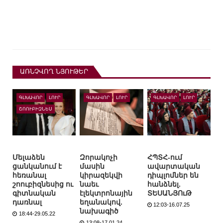
ԱՌՆՉՎՈՂ ՆՅՈՒԹԵՐ
ԳԼԽԱՎՈՐ
ԼՈՒՐ
ԳԼԽԱՎՈՐ
ԼՈՒՐ
ԳԼԽԱՎՈՐ
ԼՈՒՐ
ՇՈՈՒԲԻԶՆԵՍ
Մելաձեն
Զորակոչի
ՀՊՏՀ-ում
ցանկանում է
մասին
ավարտական
հեռանալ
կիրազեկվի
դիպլոմներ են
շոուբիզնեսից ու
նաեւ
հանձնել.
գիտնական
էլեկտրոնային
ՏԵՍԱՆՅՈւԹ
դառնալ
եղանակով.
12:03-16.07.25
նախագիծ
18:44-29.05.22
13:08-17.01.24