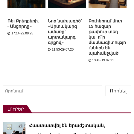
Ռեյ Բրեդբերի.
Նոր նախագիծ՝
Բուհերում մոտ
«Անցորդը»
«Արտակարգ
15 հազար
ամառը`
թափուր տեղ
17:14-22.08.25
արտակարգ
կա. ո՞ր
գրքով»
մասնագիտությո
ւններն են
11:53-29.07.20
պահանջված
13:45-19.07.21
Որոնել
Որոնել
ԼՈՒՐԵՐ
Հաստատվել են երաժշտական,