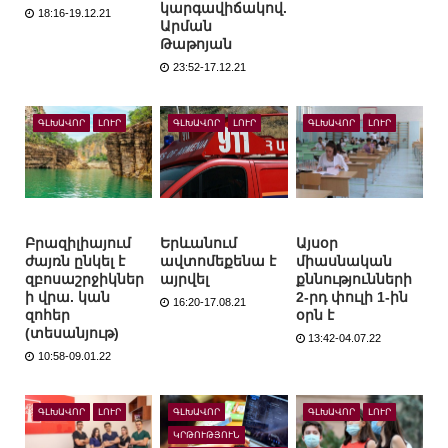
կարգավիճակով.
18:16-19.12.21
Արման
Թաթոյան
23:52-17.12.21
ԳԼԽԱՎՈՐ
ԼՈՒՐ
ԳԼԽԱՎՈՐ
ԼՈՒՐ
ԳԼԽԱՎՈՐ
ԼՈՒՐ
Բրազիլիայում
Երևանում
Այսօր
ժայռն ընկել է
ավտոմեքենա է
միասնական
զբոսաշրջիկներ
այրվել
քննությունների
ի վրա. կան
2-րդ փուլի 1-ին
16:20-17.08.21
զոհեր
օրն է
(տեսանյութ)
13:42-04.07.22
10:58-09.01.22
ԳԼԽԱՎՈՐ
ԼՈՒՐ
ԳԼԽԱՎՈՐ
ԳԼԽԱՎՈՐ
ԼՈՒՐ
ԿՐԹՈՒԹՅՈՒՆ