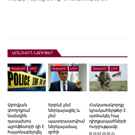
ԱՌՆՉՎՈՂ ՆՅՈՒԹԵՐ
ԳԼԽԱՎՈՐ
ԼՈՒՐ
ԳԼԽԱՎՈՐ
ԼՈՒՐ
ԳԼԽԱՎՈՐ
ԼՈՒՐ
Աբովյան
Երբևէ չեմ
Հակառակորդը
փողոցում
ներկայացել և
կրակահերթեր է
նախկին
չեմ
արձակել հայ
դասախոս
պատրաստվում
դիրքապահների
պրոֆեսորի դի է
ներկայանալ
ուղղությամբ
հայտնաբերվել
զոհի
16:53-25.05.21