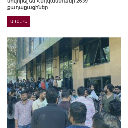
սովորել են Հնդկաստանի 2639
քաղաքացիներ
ԱՎԵԼԻՆ