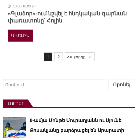
13:06-10.03.23
«Գլաձոր»-ում նշվել է հնդկական գարնան
փառատոնը՝ Հոլին
ԱՎԵԼԻՆ
P
o
1
2
Հաջորդը
s
t
s
Որոնել
Որոնել
p
a
ԼՈՒՐԵՐ
g
i
8-ամյա Մոնթե Մուրադյանն ու Սյունե
n
a
Քոսակյանը բարձրացել են Արարատի