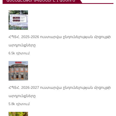
ԱՄԵՆԱԸՆԹԵՐՑՎԱԾՆԵՐԸ 1 ԱՄՍՈՒՄ
ՀՊՏՀ. 2025-2026 ուստարվա ընդունելության մրցույթի
արդյունքները
6.5k դիտում
ՀՊՏՀ. 2026-2027 ուստարվա ընդունելության մրցույթի
արդյունքները
5.8k դիտում