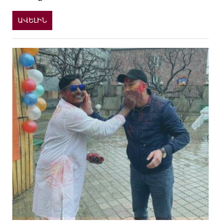
ԱՎԵԼԻՆ