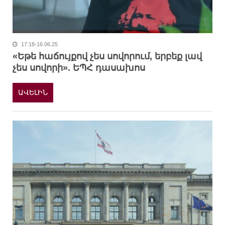
17:18-16.06.25
«Եթե հաճույքով չես սովորում, երբեք լավ
չես սովորի». ԵՊՀ դասախոս
ԱՎԵԼԻՆ