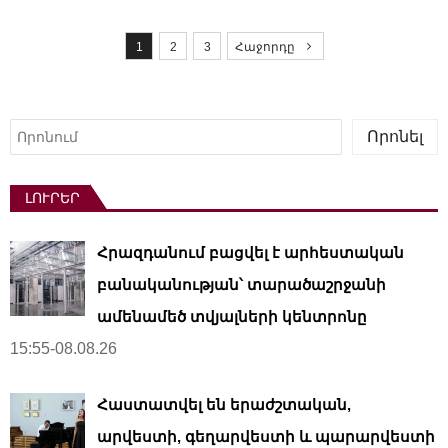
P
o
1
2
3
Հաջորդը
s
t
s
Որոնել
Որոնել
p
a
ԼՈՒՐԵՐ
g
i
Հրազդանում բացվել է արհեստական ​​
n
a
բանականության՝ տարածաշրջանի
t
ամենամեծ տվյալների կենտրոնը
i
15:55-08.08.26
o
n
Հաստատվել են երաժշտական,
արվեստի, գեղարվեստի և պարարվեստի