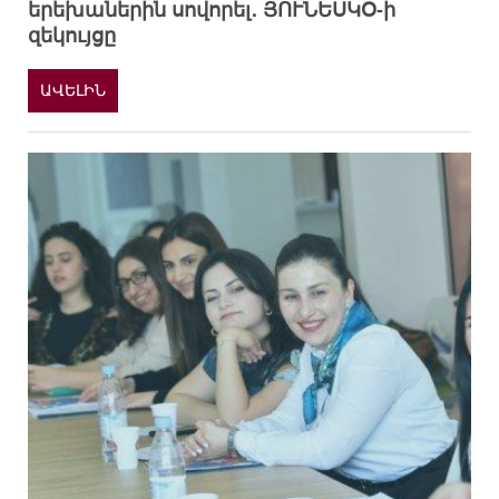
երեխաներին սովորել․ ՅՈՒՆԵՍԿՕ-ի
զեկույցը
ԱՎԵԼԻՆ