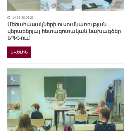
14:19-30.05.23
Մեծահասակների ուսումնառության
վերաբերյալ հետազոտական նախագծեր
ԵՊՀ-ում
ԱՎԵԼԻՆ