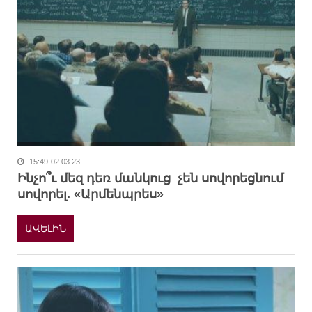
15:49-02.03.23
Ինչո՞ւ մեզ դեռ մանկուց չեն սովորեցնում
սովորել. «Արմենպրես»
ԱՎԵԼԻՆ