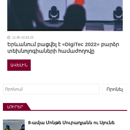
11:45-10.03.23
Երևանում բացվել է «DigiTec 2022» բարձր
տեխնոլոգիաների համաժողովը
ԱՎԵԼԻՆ
Որոնել
Որոնել
ԼՈՒՐԵՐ
8-ամյա Մոնթե Մուրադյանն ու Սյունե