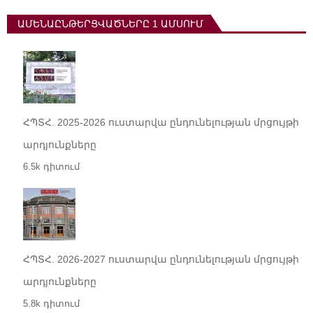
ԱՄԵՆԱԸՆԹԵՐՑՎԱԾՆԵՐԸ 1 ԱՄՍՈՒՄ
ՀՊՏՀ. 2025-2026 ուստարվա ընդունելության մրցույթի
արդյունքները
6.5k դիտում
ՀՊՏՀ. 2026-2027 ուստարվա ընդունելության մրցույթի
արդյունքները
5.8k դիտում