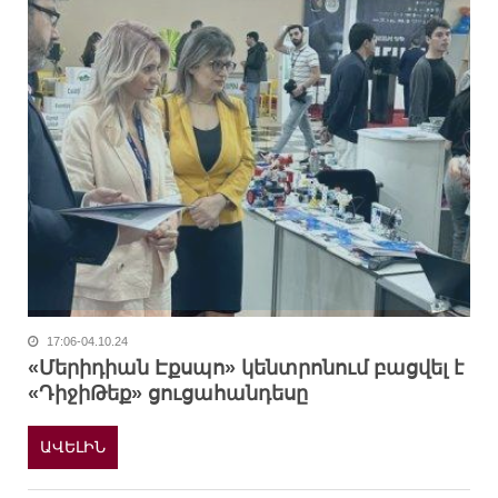
17:06-04.10.24
«Մերիդիան Էքսպո» կենտրոնում բացվել է
«ԴիջիԹեք» ցուցահանդեսը
ԱՎԵԼԻՆ