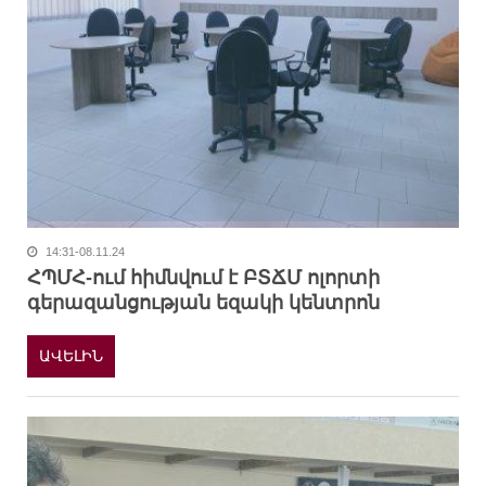
14:31-08.11.24
ՀՊՄՀ-ում հիմնվում է ԲՏՃՄ ոլորտի
գերազանցության եզակի կենտրոն
ԱՎԵԼԻՆ