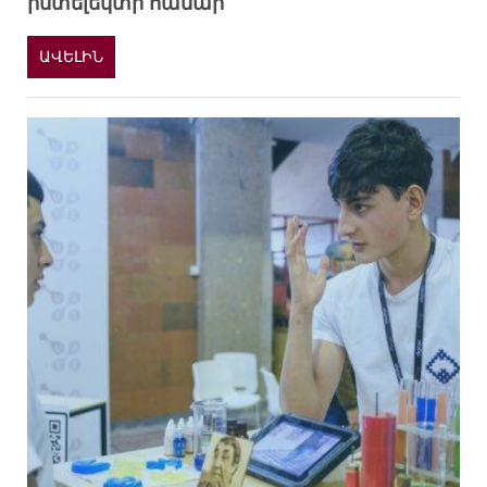
ինտելեկտի համար
ԱՎԵԼԻՆ