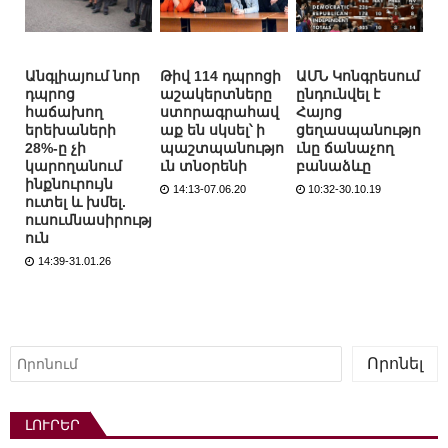
Անգլիայում նոր
Թիվ 114 դպրոցի
ԱՄՆ Կոնգրեսում
դպրոց
աշակերտները
ընդունվել է
հաճախող
ստորագրահավ
Հայոց
երեխաների
աք են սկսել՝ ի
ցեղասպանությո
28%-ը չի
պաշտպանությո
ւնը ճանաչող
կարողանում
ւն տնօրենի
բանաձևը
ինքնուրույն
14:13-07.06.20
10:32-30.10.19
ուտել և խմել.
ուսումնասիրությ
ուն
14:39-31.01.26
Որոնել
Որոնել
ԼՈՒՐԵՐ