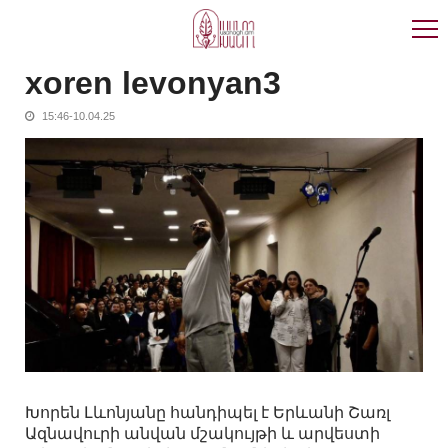
Skip
Skip
to
to
navigation
content
xoren levonyan3
15:46-10.04.25
Խորեն Լևոնյանը հանդիպել է Երևանի Շառլ
Ազնավուրի անվան մշակույթի և արվեստի