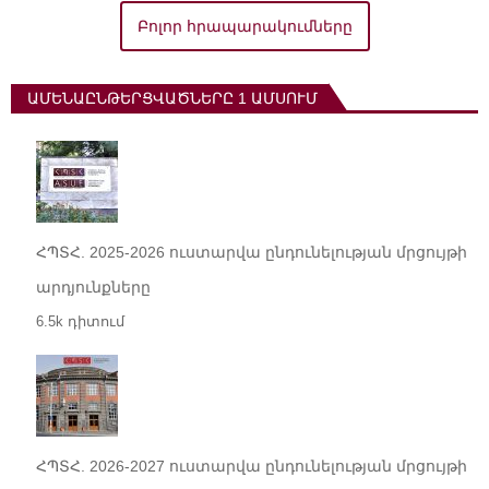
Բոլոր հրապարակումները
ԱՄԵՆԱԸՆԹԵՐՑՎԱԾՆԵՐԸ 1 ԱՄՍՈՒՄ
ՀՊՏՀ. 2025-2026 ուստարվա ընդունելության մրցույթի
արդյունքները
6.5k դիտում
ՀՊՏՀ. 2026-2027 ուստարվա ընդունելության մրցույթի