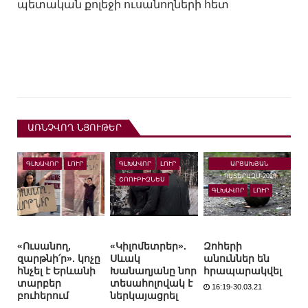
պետական քոլեջի ուսանողների հետ
ԱՌՆՉՎՈՂ ՆՅՈՒԹԵՐ
ԱՐՑԱԽՅԱՆ
ԳԼԽԱՎՈՐ
ԼՈՒՐ
ԳԼԽԱՎՈՐ
ԼՈՒՐ
ՊԱՏԵՐԱԶՄ-2020
ՇՈՈՒԲԻԶՆԵՍ
ԳԼԽԱՎՈՐ
ԼՈՒՐ
«Ուսանող,
«Կիլոմետրեր».
Զոհերի
զարթնի՛ր». կոչը
Սևակ
անուններ են
հնչել է Երևանի
Խանաղյանը նոր
հրապարակվել
տարբեր
տեսահոլովակ է
16:19-30.03.21
բուհերում
ներկայացրել