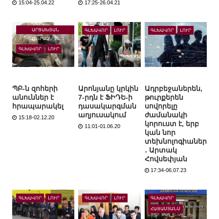
15:04-25.04.22
17:25-26.04.21
ԱՐՑԱԽՅԱՆ
ԳԼԽԱՎՈՐ
ԼՈՒՐ
ԳԼԽԱՎՈՐ
ԼՈՒՐ
ՊԱՏԵՐԱԶՄ-2020
ԳԼԽԱՎՈՐ
ԼՈՒՐ
ՊԲ-ն զոհերի
Արոնյանը կրկին
Ադրբեջաներեն,
անուններ է
7-րդն է ՖԻԴԵ-ի
թուրքերեն
հրապարակել
դասակարգման
սովորելը
աղյուսակում
ժամանակի
15:18-02.12.20
կորուստ է, երբ
11:01-01.06.20
կան նոր
տեխնոլոգիաներ
․ Արտակ
Հովսեփյան
17:34-06.07.23
ԳԼԽԱՎՈՐ
ԼՈՒՐ
ԳԼԽԱՎՈՐ
ԼՈՒՐ
ԳԼԽԱՎՈՐ
ՀԱՅԱՍՏԱՆՍ