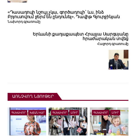
«Դասադուլի նշույլ չկա, գործադուլի` ևս. ինձ
Բրյուսովում ջերմ են ընդունել». Դավիթ Գյուրջինյան
Նախորդ գրառումը
Երևանի քաղաքապետ Հրաչյա Սարգսյանը
հրաժարական տվեց
Հաջորդ գրառումը
ԱՌՆՉՎՈՂ ՆՅՈՒԹԵՐ
ԳԼԽԱՎՈՐ
ԽՃԱՆԿԱՐ
ԳԼԽԱՎՈՐ
ԼՈՒՐ
ԳԼԽԱՎՈՐ
ԼՈՒՐ