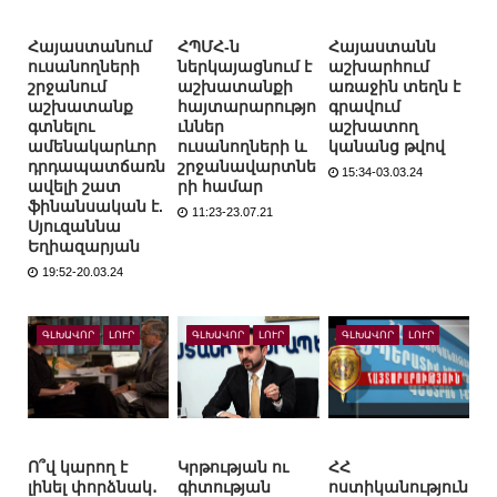
Հայաստանում
ՀՊՄՀ-ն
Հայաստանն
ուսանողների
ներկայացնում է
աշխարհում
շրջանում
աշխատանքի
առաջին տեղն է
աշխատանք
հայտարարությո
գրավում
գտնելու
ւններ
աշխատող
ամենակարևոր
ուսանողների և
կանանց թվով
դրդապատճառն
շրջանավարտնե
15:34-03.03.24
ավելի շատ
րի համար
ֆինանսական է.
11:23-23.07.21
Սյուզաննա
Եղիազարյան
19:52-20.03.24
ԳԼԽԱՎՈՐ
ԼՈՒՐ
ԳԼԽԱՎՈՐ
ԼՈՒՐ
ԳԼԽԱՎՈՐ
ԼՈՒՐ
Ո՞վ կարող է
Կրթության ու
ՀՀ
լինել փորձնակ․
գիտության
ոստիկանություն