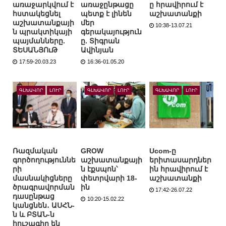
առաջարկվում է
առաջընթացը
ը հրավիրում է
հստակեցնել
պետք է լինեն
աշխատանքի
աշխատանքայի
մեր
10:38-13.07.21
ն պրակտիկայի
գերակայություն
պայմանները.
ը. Տիգրան
ՏԵՍԱՆՅՈւԹ
Ավինյան
17:59-20.03.23
16:36-01.05.20
ԳԼԽԱՎՈՐ
ԼՈՒՐ
ԳԼԽԱՎՈՐ
ԼՈՒՐ
ԳԼԽԱՎՈՐ
ԼՈՒՐ
Ռազմական
GROW
Ucom-ը
գործողություննե
աշխատանքայի
երիտասարդներ
րի
ն էքսպոն՝
ին հրավիրում է
մասնակիցները
փետրվարի 18-
աշխատանքի
ծրագրավորման
ին
17:42-26.07.22
դասընթաց
10:20-15.02.22
կանցնեն․ ԱՍՀՆ-
ն և ԲՏԱՆ-ն
հուշագիր են