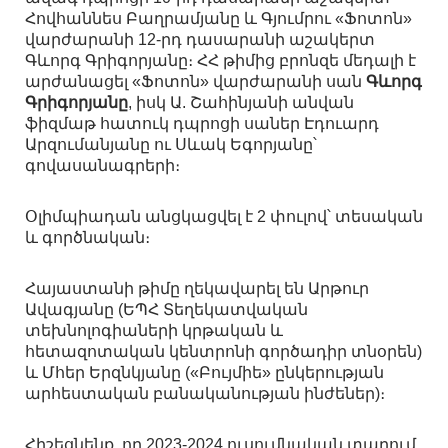
Հովհաննես Բաղրամյանը և Գյումրու «Ֆոտոն»
վարժարանի 12-րդ դասարանի աշակերտ
Գևորգ Գրիգորյանը։ ՀՀ թիմից բրոնզե մեդալի է
արժանացել «Ֆոտոն» վարժարանի սան
Գևորգ
Գրիգորյանը
, իսկ Ա. Շահինյանի անվան
ֆիզմաթ հատուկ դպրոցի սաներ Էդուարդ
Արզումանյանը ու Սևակ Եգորյանը՝
գովասանագրերի։
Օլիմպիադան անցկացվել է 2 փուլով՝ տեսական
և գործնական։
Հայաստանի թիմը ղեկավարել են Արթուր
Ավագյանը (ԵՊՀ Տեղեկատվական
տեխնոլոգիաների կրթական և
հետազոտական կենտրոնի գործադիր տնօրեն)
և Մհեր Երզնկյանը («Բույմիե» ընկերության
արհեստական բանականության ինժեներ)։
Հիշեցնենք, որ 2023-2024 ուսումնական տարում