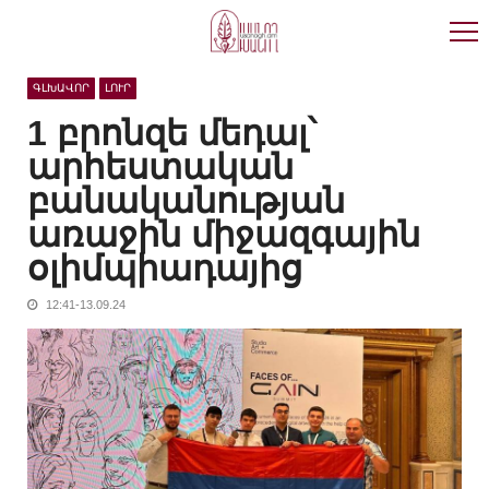
Skip
Skip
to
to
navigation
content
ԳԼԽԱՎՈՐ
ԼՈՒՐ
1 բրոնզե մեդալ՝
արհեստական
բանականության
առաջին միջազգային
օլիմպիադայից
12:41-13.09.24