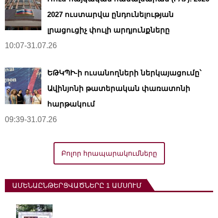
2027 ուստարվա ընդունելության
լրացուցիչ փուլի արդյունքները
10:07-31.07.26
ԵԹԿՊԻ-ի ուսանողների ներկայացումը՝
Ավինյոնի թատերական փառատոնի
հարթակում
09:39-31.07.26
Բոլոր հրապարակումները
ԱՄԵՆԱԸՆԹԵՐՑՎԱԾՆԵՐԸ 1 ԱՄՍՈՒՄ