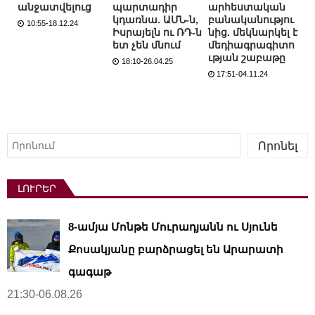
անջատվելուց
պարտադիր
արհեստական
կդառնա. ԱՄՆ-ն,
բանականությու
10:55-18.12.24
Իսրայելն ու ՌԴ-ն
նից. մեկնարկել է
ետ չեն մնում
մեդիագրագիտո
ւթյան շաբաթը
18:10-26.04.25
17:51-04.11.24
Որոնել
Որոնել
ԼՈՒՐԵՐ
8-ամյա Մոնթե Մուրադյանն ու Սյունե
Քոսակյանը բարձրացել են Արարատի
գագաթ
21:30-06.08.26