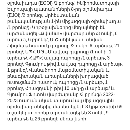
օլիմպիադա (EGOI) /1 բրոնզ/, Ինֆորմատիկայի
Եվրոպայի պատանիների 8-րդ օլիմպիադա
(EJOI) /2 բրոնզ/, Արհեստական
բանականության 1-ին միջազգայի օլիմպիադա
/1 բրոնզ/)։ Կրթօջախներից մեդալների են
արժանացել «Քվանտ» վարժարանը /3 ոսկի, 6
արծաթ, 6 բրոնզ/, Ա․Շահինյանի անվան
ֆիզմաթ հատուկ դպրոցը /2 ոսկի, 6 արծաթ, 21
բրոնզ/, ԵՊՀ ՍԹԵՄ ավագ դպրոցը /1 ոսկի, 1
արծաթ/, ՀԱՊՀ ավագ դպրոցը /1 արծաթ, 3
բրոնզ/, Գյումրու թիվ 1 ավագ դպրոցը /1 արծաթ,
1 բրոնզ/, Վանաձորի մաթեմատիկական և
բնագիտական առարկաների խորացված
ուսուցմամբ հատուկ դպրոցը /1 արծաթ, 1
բրոնզ/, Հրազդանի թիվ 10 ա/դ-ը /1 արծաթ/ և
Գյումրու Ֆոտոն վարժարանը /3 բրոնզ/։ 2022-
2023 ուսումնական տարում այլ միջազգային
օլիմպիադաներից մասնակցել է 8 կրթօջախի 69
աշակերտ, որոնք արժանացել են 8 ոսկե, 9
արծաթե և 26 բրոնզե մեդալների։