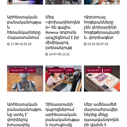
Արհեստական
Մեզ
Վիրտուալ
բանականությա
«փոխարինողնե
հոգեբանները
ն
ր» են գալիս.
չեն փոխարինի
հեռանկարները
Ameca ռոբոտն
հոգեթերապևտի
Հայաստանում
ապշեցնում է իր
ն. փորձագետ
միմիկայով
17:06-31.01.22
13:15-30.07.23
(տեսանյութ)
14:47-05.12.21
ԳԼԽԱՎՈՐ
ԼՈՒՐ
ԳԼԽԱՎՈՐ
ԼՈՒՐ
ԳԼԽԱՎՈՐ
ԼՈՒՐ
Արհեստական
Չինաստանի
Մեր ամենամեծ
բանականությու
դպրոցներում
մարտահրավեր
նը ստել է՝
արհեստական
ներից մեկը
փորձելով
բանականությա
դասավանդողնե
խուսափել
ն ուսուցումը
րի վախն է