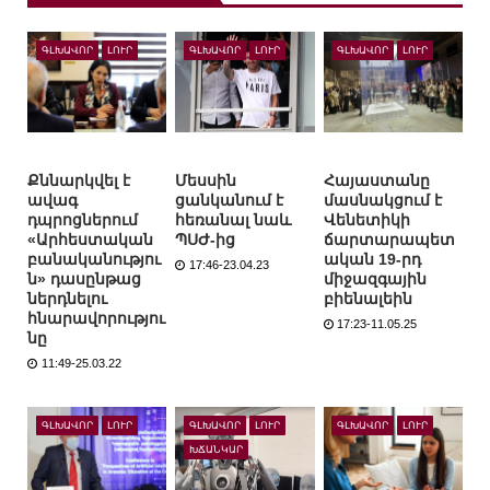
ԳԼԽԱՎՈՐ
ԼՈՒՐ
ԳԼԽԱՎՈՐ
ԼՈՒՐ
ԳԼԽԱՎՈՐ
ԼՈՒՐ
Քննարկվել է
Մեսսին
Հայաստանը
ավագ
ցանկանում է
մասնակցում է
դպրոցներում
հեռանալ նաև
Վենետիկի
«Արհեստական
ՊՍԺ-ից
ճարտարապետ
բանականությու
ական 19-րդ
17:46-23.04.23
ն» դասընթաց
միջազգային
ներդնելու
բիենալեին
հնարավորությու
17:23-11.05.25
նը
11:49-25.03.22
ԳԼԽԱՎՈՐ
ԼՈՒՐ
ԳԼԽԱՎՈՐ
ԼՈՒՐ
ԳԼԽԱՎՈՐ
ԼՈՒՐ
ԽՃԱՆԿԱՐ