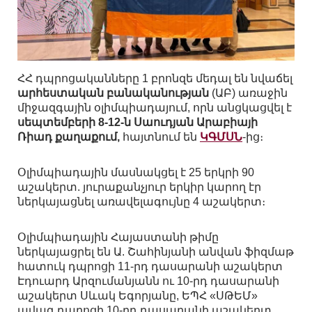
ՀՀ դպրոցականները 1 բրոնզե մեդալ են նվաճել
արհեստական բանականության
(ԱԲ) առաջին
միջազգային օլիմպիադայում, որն անցկացվել է
սեպտեմբերի 8-12-ն Սաուդյան Արաբիայի
Ռիադ քաղաքում,
հայտնում են
ԿԳՄՍՆ
-ից։
Օլիմպիադային մասնակցել է 25 երկրի 90
աշակերտ. յուրաքանչյուր երկիր կարող էր
ներկայացնել առավելագույնը 4 աշակերտ։
Օլիմպիադային Հայաստանի թիմը
ներկայացրել են Ա. Շահինյանի անվան ֆիզմաթ
հատուկ դպրոցի 11-րդ դասարանի աշակերտ
Էդուարդ Արզումանյանն ու 10-րդ դասարանի
աշակերտ Սևակ Եգորյանը, ԵՊՀ «ՍԹԵՄ»
ավագ դպրոցի 10-րդ դասարանի աշակերտ